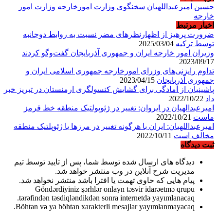
حسین امیرعبداللهیان
سخنگوی وزارت امورخارجه
وزارت امور
خارجه
اخبار مرتبط
ضرورت پرهیز از اظهارنظرهای مضر نسبت به روابط دوجانبه
توسط ترکیه
2025/03/04
وزیران امور خارجه ایران و جمهوری آذربایجان گفت‌وگو کردند
2023/09/17
تداوم رایزنی‌های وزرای امورخارجه جمهوری اسلامی ایران و
جمهوری آذربایجان
2023/04/15
پاشینیان از آمادگی برای گشایش کنسولگری ارمنستان در تبریز خبر
داد
2022/10/22
امیرعبدالهیان در ایروان: تغییر در ژئوپولتیک منطقه خط قرمز
ماست
2022/10/21
امیرعبداللهیان: ایران با هرگونه تغییر در مرزها یا ژئوپلتیک منطقه
مخالف است
2022/10/11
ثبت دیدگاه
دیدگاه های ارسال شده توسط شما، پس از تایید توسط تیم
مدیریت شرح آنلاین در وب منتشر خواهد شد.
پیام هایی که حاوی تهمت یا افترا باشد منتشر نخواهد شد.
Göndərdiyiniz şərhlər onlayn təsvir idarəetmə qrupu
tərəfindən təsdiqləndikdən sonra internetdə yayımlanacaq.
Böhtan və ya böhtan xarakterli mesajlar yayımlanmayacaq.