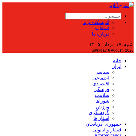
اندیشکده ترند
تبلیغات
درباره ما
شنبه, ۱۷ مرداد , ۱۴۰۵
Saturday, 8 August , 2026
خانه
ایران
سیاسی
اجتماعی
اقتصادی
فرهنگی
سلامت
شوراها
ورزش
گردشگری
استان‌ها
جمهوری آذربایجان
قفقاز و آناتولی
Azərbaycanca