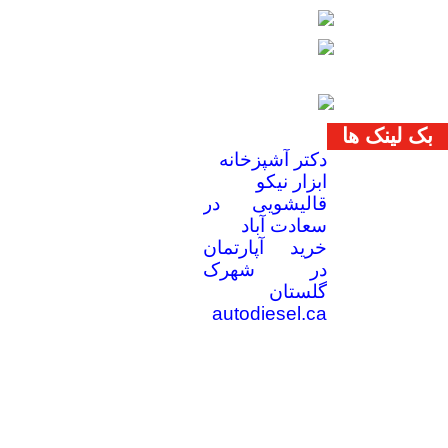
بک لینک ها
دکتر آشپزخانه
ابزار نیکو
قالیشویی در
سعادت آباد
خرید آپارتمان
در شهرک
گلستان
autodiesel.ca