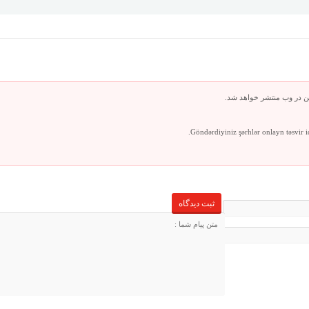
ن در وب منتشر خواهد شد.
Göndərdiyiniz şərhlər onlayn təsvir 