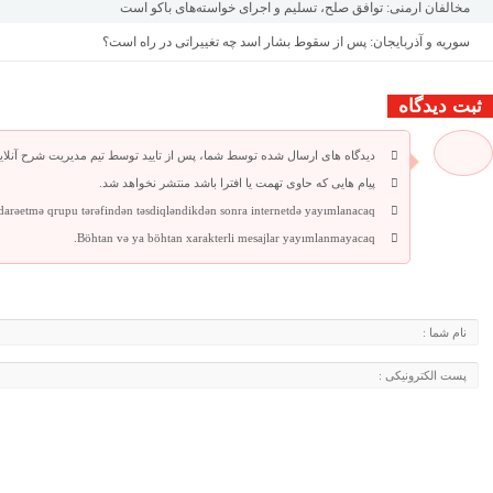
مخالفان ارمنی: توافق صلح، تسلیم و اجرای خواسته‌های باکو است
سوریه و آذربایجان: پس از سقوط بشار اسد چه تغییراتی در راه است؟
ثبت دیدگاه
دیدگاه های ارسال شده توسط شما، پس از تایید توسط تیم مدیریت شرح آنلای
پیام هایی که حاوی تهمت یا افترا باشد منتشر نخواهد شد.
idarəetmə qrupu tərəfindən təsdiqləndikdən sonra internetdə yayımlanacaq.
Böhtan və ya böhtan xarakterli mesajlar yayımlanmayacaq.