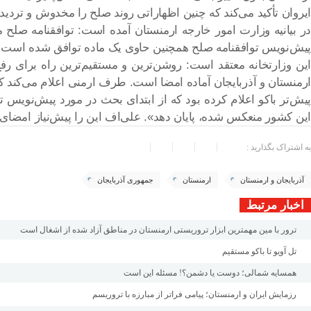
ایروان تأکید می‌کند که چنین اظهاراتی روند صلح را مخدوش و تردیده
در بیانیه وزارت امور خارجه ارمنستان آمده است: توافقنامه صلح 
پیش‌نویس توافقنامه صلح همچنین حاوی یک ماده توافق شده است که ه
این وزارتخانه معتقد است: روشن‌ترین و مستقیم‌ترین راه برای رف
ارمنستان و آذربایجان آماده امضا است. طرف ارمنی اعلام می‌کند ک
پیش‌تر باکو اعلام کرده بود که از ابتدای بحث در مورد پیش‌نویس
این کشور منعکس شده، پایان دهد». علی‌اف این را پیش‌نیاز امضای
به اشتراک بگذارید :
آذربایجان و ارمنستان
ارمنستان
جمهوری آذربایجان
اخبار مرتبط
ترور با مین مهمترین ابزار تروریستی ارمنستان در مناطق آزاد شده از اشغال است
تل آویو تا باکو مستقیم
همسایه شمالی؛ دوست یا دشمن؟! مسئله این است
رزمایش ایران و ارمنستان؛ پیامی فراتر از مبارزه با تروریسم