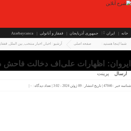
خانه
ایران
جمهوری آذربایجان
قفقاز و آناتولی
Azərbaycanca
شما اینجا هستید :
صفحه اصلی
آرشیو :
اخبار
,
اخبار منتخب
,
بین الملل
,
قفقاز 
ایروان: اظهارات علی‌اف دخالت فاحش د
ارسال
پرینت
شناسه خبر : 47046 | تاریخ انتشار : 09 ژوئن 2024 - 3:02 | تعداد دیدگاه :
۰
|