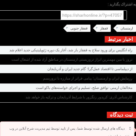
به اشتراک بگذارید :
https://sharhonline.ir/?p=47057
ارمنستان
قفقاز
قفقاز جنوبی
اخبار مرتبط
راه انگلیس برای ورود سلاح به قفقاز باز شد، آغاز یک دوره ژئوپلیتیکی جدید اعلام شد
ترور با مین مهمترین ابزار تروریستی ارمنستان در مناطق آزاد شده از اشغال است
از دیپلماسی تا اقتصاد عمل‌گرا؛ گام جدید ایران و آذربایجان
رزمایش ایران و ارمنستان؛ پیامی فراتر از مبارزه با تروریسم
مخالفان ارمنی: توافق صلح، تسلیم و اجرای خواسته‌های باکو است
کارشناس آذری: کریدور زنگزور با شرایط آذربایجان و ترکیه باز خواهد شد
ثبت دیدگاه
دیدگاه های ارسال شده توسط شما، پس از تایید توسط تیم مدیریت شرح آنلاین در وب