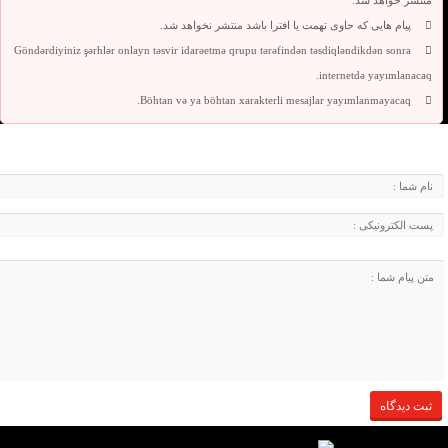
منتشر خواهد شد.
پیام هایی که حاوی تهمت یا افترا باشد منتشر نخواهد شد.
Göndərdiyiniz şərhlər onlayn təsvir idarəetmə qrupu tərəfindən təsdiqləndikdən sonra
internetdə yayımlanacaq.
Böhtan və ya böhtan xarakterli mesajlar yayımlanmayacaq.