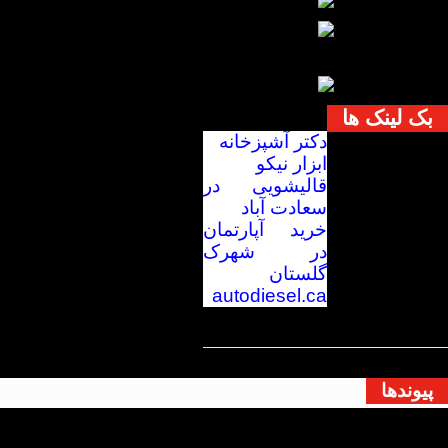
بک لینک ها
دکتر آشپزخانه
ابزار نیکو
قالیشویی در
سعادت آباد
خرید آپارتمان
در شهرک
گلستان
autodiesel.ca
پیوندها