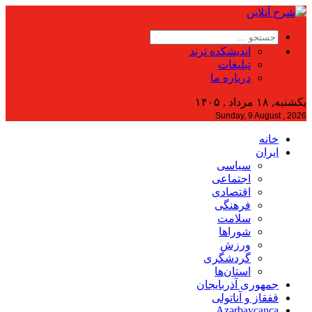
اندیشکده ترند
تبلیغات
درباره ما
یکشنبه, ۱۸ مرداد , ۱۴۰۵
Sunday, 9 August , 2026
خانه
ایران
سیاسی
اجتماعی
اقتصادی
فرهنگی
سلامت
شوراها
ورزش
گردشگری
استان‌ها
جمهوری آذربایجان
قفقاز و آناتولی
Azərbaycanca