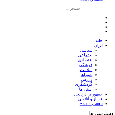
خانه
ایران
سیاسی
اجتماعی
اقتصادی
فرهنگی
سلامت
شوراها
ورزش
گردشگری
استان‌ها
جمهوری آذربایجان
قفقاز و آناتولی
Azərbaycanca
دسترسی ها