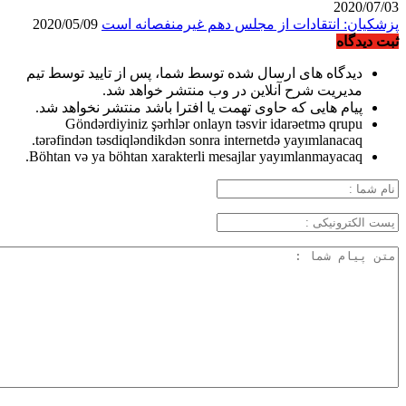
2020/07/03
پزشکیان: انتقادات از مجلس دهم غیرمنفصانه است
2020/05/09
ثبت دیدگاه
دیدگاه های ارسال شده توسط شما، پس از تایید توسط تیم
مدیریت شرح آنلاین در وب منتشر خواهد شد.
پیام هایی که حاوی تهمت یا افترا باشد منتشر نخواهد شد.
Göndərdiyiniz şərhlər onlayn təsvir idarəetmə qrupu
tərəfindən təsdiqləndikdən sonra internetdə yayımlanacaq.
Böhtan və ya böhtan xarakterli mesajlar yayımlanmayacaq.