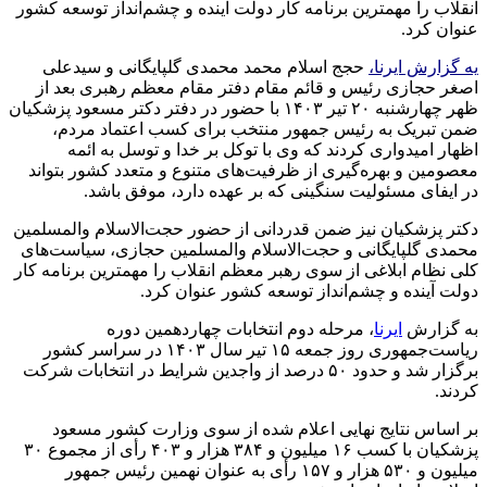
انقلاب را مهمترین برنامه کار دولت آینده و چشم‌انداز توسعه کشور
عنوان کرد.
یه گزارش ایرنا،
حجج‌ اسلام محمد محمدی گلپایگانی و سیدعلی
اصغر حجازی رئیس و قائم مقام دفتر مقام معظم رهبری بعد از
ظهر چهارشنبه ۲۰ تیر ۱۴۰۳ با حضور در دفتر دکتر مسعود پزشکیان
ضمن تبریک به رئیس جمهور منتخب برای کسب اعتماد مردم،
اظهار امیدواری کردند که وی با توکل بر خدا و توسل به ائمه
معصومین و بهره‌گیری از ظرفیت‌های متنوع و متعدد کشور بتواند
در ایفای مسئولیت سنگینی که بر عهده دارد، موفق باشد.
دکتر پزشکیان نیز ضمن قدردانی از حضور حجت‌الاسلام والمسلمین
محمدی گلپایگانی و حجت‌الاسلام والمسلمین حجازی، سیاست‌های
کلی نظام ابلاغی از سوی رهبر معظم انقلاب را مهمترین برنامه کار
دولت آینده و چشم‌انداز توسعه کشور عنوان کرد.
به گزارش
ایرنا
، مرحله دوم انتخابات چهاردهمین دوره
ریاست‌جمهوری روز جمعه ۱۵ تیر سال ۱۴۰۳ در سراسر کشور
برگزار شد و حدود ۵۰ درصد از واجدین شرایط در انتخابات شرکت
کردند.
بر اساس نتایج نهایی اعلام شده از سوی وزارت کشور مسعود
پزشکیان با کسب ۱۶ میلیون و ۳۸۴ هزار و ۴۰۳ رأی از مجموع ۳۰
میلیون و ۵۳۰ هزار و ۱۵۷ رأی به عنوان نهمین رئیس جمهور