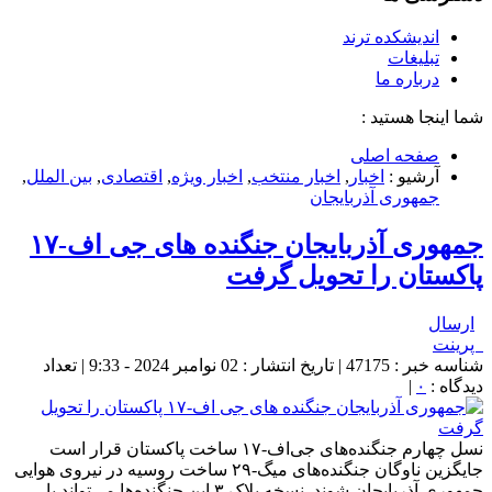
اندیشکده ترند
تبلیغات
درباره ما
شما اینجا هستید :
صفحه اصلی
آرشیو :
اخبار
,
اخبار منتخب
,
اخبار ویژه
,
اقتصادی
,
بین الملل
,
جمهوری آذربایجان
جمهوری آذربایجان جنگنده های جی اف-۱۷
پاکستان را تحویل گرفت
ارسال
پرینت
شناسه خبر : 47175 | تاریخ انتشار : 02 نوامبر 2024 - 9:33 | تعداد
دیدگاه :
۰
|
نسل چهارم جنگنده‌های جی‌اف-۱۷ ساخت پاکستان قرار است
جایگزین ناوگان جنگنده‌های میگ-۲۹ ساخت روسیه در نیروی هوایی
جمهوری آذربایجان شوند. نسخه بلاک ۳ این جنگنده‌ها می‌تواند با