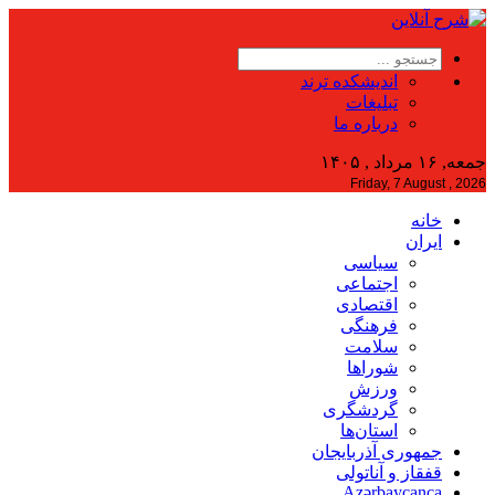
اندیشکده ترند
تبلیغات
درباره ما
جمعه, ۱۶ مرداد , ۱۴۰۵
Friday, 7 August , 2026
خانه
ایران
سیاسی
اجتماعی
اقتصادی
فرهنگی
سلامت
شوراها
ورزش
گردشگری
استان‌ها
جمهوری آذربایجان
قفقاز و آناتولی
Azərbaycanca