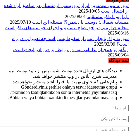
ترور با مین مهمترین ابزار تروریستی ارمنستان در مناطق آزاد شده
از اشغال است
2025/10/05
تل آویو تا باکو مستقیم
2025/08/01
همسایه شمالی؛ دوست یا دشمن؟! مسئله این است
2025/07/10
مخالفان ارمنی: توافق صلح، تسلیم و اجرای خواسته‌های باکو است
2025/03/16
سوریه و آذربایجان: پس از سقوط بشار اسد چه تغییراتی در راه
است؟
2025/03/09
زنگه‌زور همچنان عاملی مهم در روابط ایران و آذربایجان است
2025/03/04
ثبت دیدگاه
دیدگاه های ارسال شده توسط شما، پس از تایید توسط تیم
مدیریت شرح آنلاین در وب منتشر خواهد شد.
پیام هایی که حاوی تهمت یا افترا باشد منتشر نخواهد شد.
Göndərdiyiniz şərhlər onlayn təsvir idarəetmə qrupu
tərəfindən təsdiqləndikdən sonra internetdə yayımlanacaq.
Böhtan və ya böhtan xarakterli mesajlar yayımlanmayacaq.