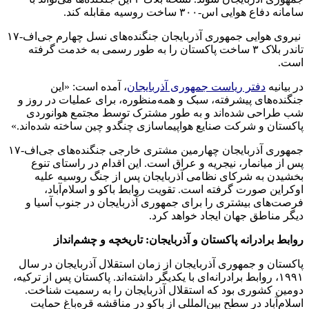
سامانه دفاع هوایی اس-۳۰۰ ساخت روسیه مقابله کند.
نیروی هوایی جمهوری آذربایجان جنگنده‌های نسل چهارم جی‌اف-۱۷
تاندر بلاک ۳ ساخت پاکستان را به طور رسمی به خدمت گرفته
است.
در بیانیه
دفتر ریاست جمهوری آذربایجان
، آمده است: «این
جنگنده‌های پیشرفته، سبک و همه‌منظوره، برای عملیات در روز و
شب طراحی شده‌اند و به طور مشترک توسط مجتمع هوانوردی
پاکستان و شرکت صنایع هواپیماسازی چنگدو چین ساخته شده‌اند.»
جمهوری آذربایجان چهارمین مشتری خارجی جنگنده‌های جی‌اف-۱۷
پس از میانمار، نیجریه و عراق است. این اقدام در راستای تنوع
بخشیدن به شرکای نظامی آذربایجان پس از جنگ روسیه علیه
اوکراین صورت گرفته است. تقویت روابط باکو و اسلام‌آباد،
فرصت‌های بیشتری را برای جمهوری آذربایجان در جنوب آسیا و
دیگر مناطق جهان ایجاد خواهد کرد.
روابط برادرانه پاکستان و آذربایجان: تاریخچه و چشم‌انداز
پاکستان و جمهوری آذربایجان از زمان استقلال آذربایجان در سال
۱۹۹۱، روابط برادرانه‌ای با یکدیگر داشته‌اند. پاکستان پس از ترکیه،
دومین کشوری بود که استقلال آذربایجان را به رسمیت شناخت.
اسلام‌آباد در سطح بین‌المللی از باکو در مناقشه قره‌باغ حمایت