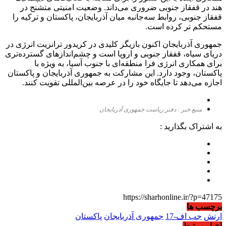
هند در قفقاز جنوبی ضروری می‌داند. وضعیت امنیتی متشنج در
قفقاز جنوبی، روابط سه‌جانبه میان آذربایجان، پاکستان و ترکیه را
مستحکم تر کرده است.
جمهوری آذربایجان اکنون بازیگر کلیدی در کریدور ترانزیت انرژی در
دریای سیاه، قفقاز جنوبی و اروپا است و چشم‌اندازهای گسترده‌تری
برای همکاری انرژی فرا منطقه‌ای با جنوب آسیا، به ویژه با
پاکستان، وجود دارد. این مشارکت به جمهوری آذربایجان و پاکستان
اجازه می‌دهد تا جایگاه خود را در عرصه بین‌المللی تقویت کنند.
منبع خبر : دفتر ریاست جمهوری آذربایجان
به اشتراک بگذارید :
https://sharhonline.ir/?p=47175
برچسب ها
ارتش
جب اف-17
جمهوری آذربایجان
پاکستان
اخبار مرتبط