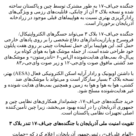
جنگنده جی‌اف-۱۷ به طور مشترک توسط چین و پاکستان ساخته
شده و نسخه بلاک ۳ آن از چابکی، قابلیت‌های رزمی و ویژگی‌های
رادارگریزی بهتری نسبت به هواپیماهای قبلی موجود در زرادخانه
آذربایجان برخوردار است.
جنگنده جی‌اف-۱۷ بلاک ۳ می‌تواند حسگرهای الکترواپتیکال/
فروسرخ و پارازیت‌اندازهای دفاع شخصی را بر روی پادهای خارجی
حمل کند. این هواپیما برای حمل تسلیحات چینی بر روی هفت پایلون
خود طراحی شده است، از جمله موشک هوا به هوای کوتاه برد
پی‌ال-۵، بمب‌های هدایت‌شونده ال‌اس-۶ «تاندرستون» و موشک‌های
ضد کشتی مافوق صوت وای‌جی-۱۲ و زیر صوت وای‌جی-۸۳٫
با داشتن اویونیک و رادار آرایه اسکن الکترونیکی فعال (AESA) بهتر،
نسخه بلاک ۳ بسیار سازگار است و می‌تواند با موشک‌های ضد
کشتی، هوا به هوا و هوا به زمین و همچنین بمب‌های هدایت شونده و
غیر هدایت‌شونده مسلح شود.
خرید جنگنده‌های جی‌اف-۱۷، چشم‌انداز همکاری‌های نظامی چین و
جمهوری آذربایجان را در آینده بهبود می‌بخشد، زیرا چین تأمین‌کننده
اصلی تجهیزات نظامی پاکستان است.
تقویت امنیت ملی آذربایجان با جنگنده‌های جی‌اف-
۱۷
تندر بلاک
۳
«الهام علی‌اف»، رئیس‌جمهور آذربایجان، اعلام کرد که «حمایت