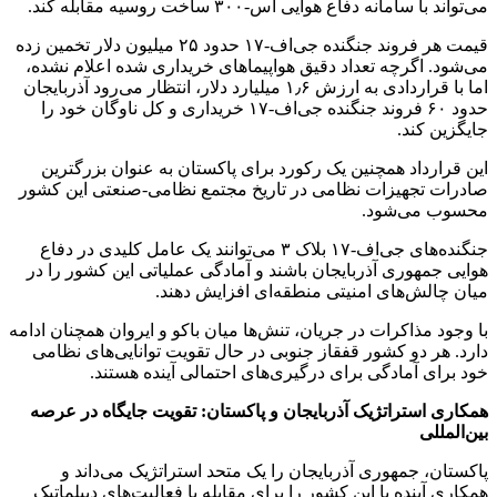
می‌تواند با سامانه دفاع هوایی اس-۳۰۰ ساخت روسیه مقابله کند.
قیمت هر فروند جنگنده جی‌اف-۱۷ حدود ۲۵ میلیون دلار تخمین زده
می‌شود. اگرچه تعداد دقیق هواپیماهای خریداری شده اعلام نشده،
اما با قراردادی به ارزش ۱٫۶ میلیارد دلار، انتظار می‌رود آذربایجان
حدود ۶۰ فروند جنگنده جی‌اف-۱۷ خریداری و کل ناوگان خود را
جایگزین کند.
این قرارداد همچنین یک رکورد برای پاکستان به عنوان بزرگترین
صادرات تجهیزات نظامی در تاریخ مجتمع نظامی-صنعتی این کشور
محسوب می‌شود.
جنگنده‌های جی‌اف-۱۷ بلاک ۳ می‌توانند یک عامل کلیدی در دفاع
هوایی جمهوری آذربایجان باشند و آمادگی عملیاتی این کشور را در
میان چالش‌های امنیتی منطقه‌ای افزایش دهند.
با وجود مذاکرات در جریان، تنش‌ها میان باکو و ایروان همچنان ادامه
دارد. هر دو کشور قفقاز جنوبی در حال تقویت توانایی‌های نظامی
خود برای آمادگی برای درگیری‌های احتمالی آینده هستند.
همکاری استراتژیک آذربایجان و پاکستان: تقویت جایگاه در عرصه
بین‌المللی
پاکستان، جمهوری آذربایجان را یک متحد استراتژیک می‌داند و
همکاری آینده با این کشور را برای مقابله با فعالیت‌های دیپلماتیک