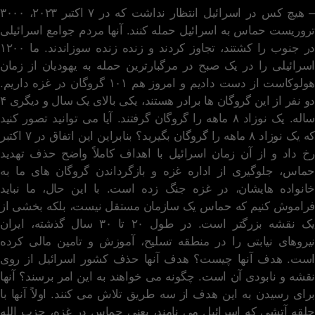
– هیچ کس در اسرائیل انتظار نداشت که در ۷ اکتبر ۲۰۲۳، ۳۰۰۰
تروریست حماس به اسرائیل حمله کنند. آنها مردم جوامع اسرائیلی
در جنوب را کشتند، تجاوز کردند و زنده زنده سوزاندند. ما ۱۲۰۰
اسرائیلی را در یک صبح در مرگبارترین حمله به یهودیان از زمان
هولوکاست از دست دادیم و امروز هم ۱۰۱ گروگان در غزه داریم.
دو نفر از این گروگان ها برادر هستند، یکی بالای یک سال و دیگری ۴
ساله. یک نوزاد ۸ ماهه را گروگان گرفتند. آیا می توانید تصور کنید
که یک نوزاد ۸ ماهه را گروگان بگیرید؟ بنابراین این اتفاق در ۷ اکتبر
رخ داد و از آن زمان اسرائیل با اهداف کاملاً واضح حذف تهدید
حماس، جلوگیری از اداره غزه و بازگرداندن گروگان های ما به
خانواده هایشان، در غزه جنگ زده است. با این حال، ما نباید
فراموش کنیم که حماس یک سازمان مستقل نیست، بلکه بخشی از
یک نقشه بزرگتر است. در طول ۲۰ تا ۳۰ سال گذشته، ایران
نیروهای نیابتی را در منطقه تسلیح، آموزش و تامین مالی کرده
است. هدف آنها چیست؟ هدف آنها حذف کشور اسرائیل از روی
نقشه و نابودی آن است. چگونه می خواهند به این امر برسند؟ آنها
برای رسیدن به این هدف از سه طریق تلاش می کنند. اولاً آنها با
حلقه آتشی که اسرائیل می نامند، یعنی حماس در غزه، حزب الله