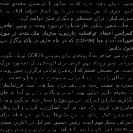
رسید. دلیلی وجود ندارد که ما نتوانیم با عربستان سعودی صلح
کنیم، چیزی که من معتقدم دیر یا زود اتفاق خواهد افتاد. ما با
سوریه، لبنان، عراق، فلسطین و دیگران صلح خواهیم کرد.
– جناب سفیر، مایلیم نظر شما را در مورد بیست و نهمین اجلاس
کنفرانس اعضای توافقنامه چارچوب سازمان ملل متحد در مورد
تغییرات آب و هوا (COP29) که در ماه جاری در باکو برگزار می
شود، بدانیم.
– من می خواهم به آذربایجان برای میزبانی COP29 تبریک بگویم.
میزبانی چنین رویداد مهم جهانی برای آذربایجان یک دستاورد بزرگ
است. من مطمئن هستم که آذربایجان توانایی برگزاری چنین رویداد
بین المللی را دارد. البته اسرائیل به موضوع آب و هوا و حفاظت از
سیاره ما اهمیت زیادی می دهد. برای نسل‌های آینده، فرزندانمان،
ما وظیفه داریم دنیایی بهتر، امن‌تر و پاک‌تر را برای آنها به جای
بگذاریم. بنابراین اسرائیل این موضوع را بسیار جدی می‌گیرد و ما با
فناوری‌های انرژی پاک خود در آب، کشاورزی، انرژی و انرژی‌های
تجدیدپذیر کمک زیادی به این تلاش‌ها می‌کنیم. این قطعا برای
اسرائیل بسیار مهم است. رئیس جمهور اسرائیل در بالاترین سطح
در COP29 در باکو نماینده ما خواهد بود و این دومین سفر وی به