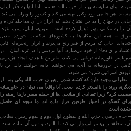
مردم لبنان شایسته بهتر از حزب الله هستند. اما آنها به فکر ایران
نیستند. هر جا می رود وکیل تهیه می کند و کشور را ویران می کند.
جایی در جهان را به من نشان دهید که ایران در آن مداخله کرده و
آن را به مکانی بهتر تبدیل کرده است. سوریه، لبنان، یمن، غزه،
عراق – همه این مکان‌ها به کشورهای شکست خورده تبدیل
شده‌اند، جایی که مردم از فقر رنج می‌برند و ایران زنجیره‌ای قابل
اعتماد برای دفاع از خود می‌سازد. آنها مردمی را در غزه، لبنان – در
سرتاسر خاورمیانه قربانی می کنند، بنابراین با هدف ایجاد هژمونی
کامل در خاورمیانه به آنچه می خواهند ادامه خواهند داد. این با
نابودی اسرائیل شروع می شود.
– نظراتی وجود دارد که کشته شدن رهبران حزب الله یکی پس از
دیگری روند را ناامیدتر کرده است. آیا واقعاً می توان در خاورمیانه
صحبت کرد؟ زیرا تعدادی از میانجی ها از جمله مصر بارها زمینه را
برای گفتگو در اختیار طرفین قرار داده اند اما نتیجه ای حاصل
نشده است.
– حذف رهبری حزب الله و سطوح اول، دوم و سوم رهبری نظامی
آن، منطقه را بیشتر امیدوار می کند تا ناامید، و دلیل آن ساده است:
بدون حزب الله، خاورمیانه و لبنان مکان امن تر و بهتری برای همه