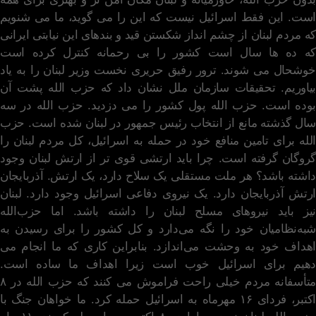
است. این فقط اسرائیل نیست که این را می گوید، ما می شنویم
که مردم لبنان از چشم انداز شکستن قید و بندهای این نیابتی ایرانی
که ده ها سال است کشور را بی رحمانه کنترل کرده است
خوشحال می شوند. ترور رفیق حریری نخست وزیر لبنان را به یاد
بیاوریم. تحقیقات سازمان ملل نشان داد که حزب الله پشت آن
بوده است. حزب الله پول کشور را می دزدید. حزب الله در سه
سال گذشته مانع از انتخاب رئیس جمهور در لبنان شده است. حزب
الله برای تامین منافع خود در حمله به اسرائیل، کل مردم لبنان را
گروگان گرفته است. چرا باید ارتشی قوی تر از ارتش لبنان وجود
داشته باشد؟ هر ملت مستقلی یک سلاح دارد، یک ارتش. آذربایجان
ارتش آذربایجان دارد. یک نیروی دفاعی اسرائیل وجود دارد. لبنان
نیز باید نیروهای مسلح لبنان را داشته باشد. اما حزب‌الله
شبه‌نظامیان خود را نگه می‌دارد و کل کشور را برای رسیدن به
اهداف خود به وحشت می‌اندازد. بنابراین کاری که ما انجام می
دهیم برای اسرائیل خوب است زیرا اهداف ما ساده است.
متأسفانه مردم خیلی راحت فراموش می کنند که حزب الله در ۸
اکتبر، فردای ۱۶ مهرماه به اسرائیل حمله کرد. ما خواهان جنگ با