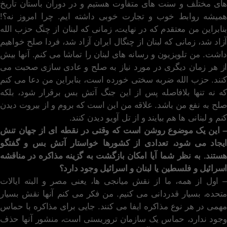
های مختلف و سنت های متفاوت هستیم و در دوران باستان تاریخ
همیشه روابط خوب و تجارت خوبی داشته ایم. چرا امروز نه؟!
بنابراین من معتقدم که در نهایت، زمانی که لبنان از چنگ حزب الله
آزاد شد، زمانی که لبنان از چنگال ایران آزاد شد، فردا صلح خواهیم
داشت. من تلویزیون و رسانه های لبنان را تماشا می کنم. آنها بیش
از هر زمان دیگری در مورد نیاز به صلح و عادی سازی صحبت می
کنند. حزب الله ضربه سختی خورده است، بنابراین من دعا می کنم
که نه تنها بلافاصله پس از این جنگ آتش بس برقرار شود، بلکه
صلح به نفع من باشد. علاقه من این است که بروم و از بیروت دیدن
کنم و لبنانی ها هم بیایند و از تل آویو دیدن کنند.
– این یک موضوع روشن است که وقتی در نقطه ای از جهان تنش
ایجاد می شود، تعدادی از کشورها خواستار آتش بس و گفتگو
هستند. به نظر شما آیا امکان بازگشت به گزینه مذاکره در مناقشه
اسرائیل و فلسطین یا لبنان و اسرائیل وجود دارد؟
– اول از همه، ما از نقش میانجی ها، یعنی مصر و البته ایالات
متحده، بسیار قدردانی می کنیم. من فکر می کنم آنها نقش بسیار
مهمی در هر نوع مذاکره ایفا می کنند. جایی برای مذاکره با حماس
وجود ندارد، حماس یک سازمان تروریستی است، منشور آنها حذف