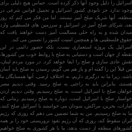
اسرائیل را دلیل وجود آنها ذکر کرده است. حماس هیچ دلیلی برای
وجود ندارد جز نابودی کشور اسرائیل و تحمیل قوانین شرعی در
منطقه، آنها شریک صلح آمیز نیستند. اما من فکر می کنم که روز
بعد، شرکای صلح آمیز در اسرائیل و سرزمین های فلسطینی وارد
میدان شده و به راه حلی مسالمت آمیز دست خواهند یافت که
حقوق فلسطینی ها و همچنین امنیت کشور را تضمین می کند.
اسرائیل یک پروژه استعماری نیست، بلکه حضور دائمی در این
نقطه از جهان است و دستیابی به صلح با روابط خوب بین کشورها،
نقش عادی سازی و صلح را ایفا خواهد کرد. در مورد مردم لبنان،
من قبلاً این را گفته ام و باز هم می گویم، رسیدن به صلح باید آسان
باشد، زیرا ما نه درگیری داریم، نه اختلاف ارضی، آنها همسایگان ما
هستند، بنابراین باید به راحتی به صلح رسید. وقتی دیدیم مصر
خواهان صلح با اسرائیل است، به صلح رسیدیم. وقتی دیدیم اردن
خواستار صلح با اسرائیل است، دوباره به صلح رسیدیم. زمانی که
امارات، بحرین، مراکش، سودان می خواستند با اسرائیل صلح کنند،
ما به صلح رسیدیم. من به شما تضمین می دهم که روزی که رژیم
ایران سقوط کند، روزی که آن رژیم نفوذ تروریستی خود را بر همه
کشورهای منطقه از دست بدهد، ما با هر کشوری به صلح خواهیم