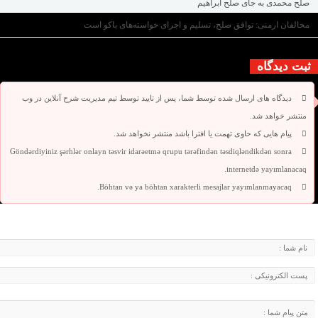
صلح محمدی به جای صلح ابراهیم
مخالفان ارمنی: توافق صلح، تسلیم و اجرای خواسته‌های باکو است
ثبت دیدگاه
دیدگاه های ارسال شده توسط شما، پس از تایید توسط تیم مدیریت شرح آنلاین در وب
منتشر خواهد شد.
پیام هایی که حاوی تهمت یا افترا باشد منتشر نخواهد شد.
Göndərdiyiniz şərhlər onlayn təsvir idarəetmə qrupu tərəfindən təsdiqləndikdən sonra
internetdə yayımlanacaq.
Böhtan və ya böhtan xarakterli mesajlar yayımlanmayacaq.