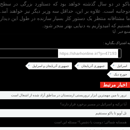
باکو در دو سال گذشته خواهد بود که دستاورد بزرگی در سطح
دوجانبه است. علاوه بر این، حداقل سه وزیر دیگر نیز خواهند آمد.
ما مشتاقانه منتظر یک دستور کار بسیار سازنده در طول این دیدار
هستیم که امیدواریم به دنیایی بهتر منجر شود.
منبع خبر : آپا
به اشتراک بگذارید :
https://sharhonline.ir/?p=47193
اسرائیل
جمهوری آذربایجان
جمهوری آذربایجان و اسراییل
جورج دیک
اخبار مرتبط
ترور با مین مهمترین ابزار تروریستی ارمنستان در مناطق آزاد شده از اشغال است
آیا ترکیه و اسرائیل در مسیر برخورد قرار دارند؟
تل آویو تا باکو مستقیم
همسایه شمالی؛ دوست یا دشمن؟! مسئله این است