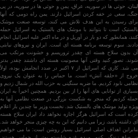
لبنان، حوثی ها در سوریه، عراق، یمن و حوثی ها در سوریه، در پی
جنگ، سعی در خفه کردن اسرائیل دارند. یمن راه دومی که آنها
برای رسیدن به این هدف تلاش می کنند، توسعه صنعت موشک
بالستیک است تا بتوانند با موشک های بالستیک به اسرائیل حمله
کنند، همانطور که دو بار در آوریل و در ماه اکتبر علیه اسرائیل انجام
دادند. سوم توسعه برنامه هسته ای است. ایران و نیروهای نیابتی
آن بدون سلاح هسته ای چقدر تروریسم و ​​خشونت مرتکب می
شوند. تصور کنید وقتی آنها مصونیت هسته ای داشتند چقدر بدتر
می شد. کاری که اسرائیل از ۷ اکتبر در صدد انجامش بوده، اولاً
خروج از «حلقه آتش» است. ما حماس را به عنوان یک نیروی
نظامی نابود کردیم. ما ضربه سنگینی به حزب الله در شمال زدیم و
بسیاری از توانایی های آنها را از بین بردیم. همچنین اخیراً به ایران
حمله کردیم که منجر به شکست بزرگی در صنعت نظامی آنها به
ویژه تولید موشک های بالستیک شد. نخست وزیر ما چندین بار اعلام
کرده است که اسرائیل هرگز اجازه نخواهد داد ایران سلاح هسته
ای داشته باشد، زیرا می دانیم که این به چه چیزی منجر خواهد شد.
بنابراین اهداف اصلی اسرائیل بسیار روشن است: ما می خواهیم
در صلح زندگی کنیم. مردم غزه شایسته بهتر از حماس هستند.