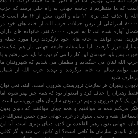
حزب الله لبنان نبودیم. اما در ۸ اکتبر به ما حمله کردند. ۱۱ ماه
است که ما منتظریم تا جامعه جهانی به راه حلی برسد که حزب
الله را حذف کند. برای ۱۱ ماه و اکنون بیش از ۱۲ ماه است که
۸۰۰۰۰ اسرائیلی از ترس حملات حزب الله از خانه های خود در
شمال آواره شده اند. تا به امروز، ۸۰۰۰۰ نفر، خانواده های دارای
فرزند، نمی توانند به خانه های خود بازگردند زیرا مورد حمله و
بمباران قرار گرفتند. اما متاسفانه جامعه جهانی باز هم شکست
خورد. پس باید خودمان این کار را می کردیم. ما باید می رفتیم و با
حزب الله لبنان می جنگیدیم و مطمئن می شدیم که شهروندان ما
می توانند سالم به خانه برگردند و تهدید حزب الله از شمال
برطرف شود.
نابودی رهبران هر سازمان تروریستی ضروری است. البته، نمی توان
فقط رهبران را حذف کرد و امیدوار بود که همه چیز بهتر شود، اما
این یک گام ضروری و مهم در نابودی سازمان های تروریستی است.
فکر می‌کنم همه ما موافقیم و همه جهان موافقند که دنیای بدون
اسماعیل هنیه و یحیی سنوار در غزه، جهانی بدون حسن نصرالله در
لبنان، جهانی بدون رهبر القاعده بن لادن، دنیای بهتری است. آیا این
برای نابودی سازمان ها کافی است؟ ای کاش می شد و اگر کافی