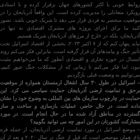
روابط خوبی با اکثر کشورهای جهان برقرار کرده و با استادی
رویکرد متعادلی را مدیریت کرده است. این واقعاً آذربایجان را در
موقعیت منحصر به فردی قرار می دهد تا شریک خوبی باشد. تصور
کنید ما برای اجرای پروژه های مشترک اقتصادی نه تنها در
آذربایجان، بلکه در خارج از مرزهای آذربایجان شریک هستیم.
نباید پنهان کنم که از ۷ اکتبر ۲۰۲۳، بخشی از اقتصاد اسرائیل تحت
تأثیر جنگ و پیامدهای آن قرار گرفته است. بنابراین فکر می‌کنم روند
امسال در حوزه تجاری و اقتصادی آنطور که ما می‌خواهیم مثبت
نبود، اما فکر می‌کنم تا زمانی که از مشکلات جنگ عبور کنیم،
می‌توانیم به وضعیت قبلی بازگردیم.
– اسرائیل در طول ۳۰ سال اشغال ارمنستان همواره از موقعیت
برحق و تمامیت ارضی آذربایجان حمایت سیاسی می کرد. این
حمایت در چارچوب سازمان های بین المللی به وضوح خود را نشان
داده است. در حال حاضر، عملیات بازسازی و ساخت و ساز
گسترده در مناطق آزاد شده ما در حال انجام است. در مورد
مشارکت کشورتان در این امور چه می توانید بگویید؟
– موضع اسرائیل در مورد تمامیت ارضی آذربایجان، از جمله قره
باغ، همان موضعی است که قبل از جنگ در سال ۲۰۲۰ و بعد از آن