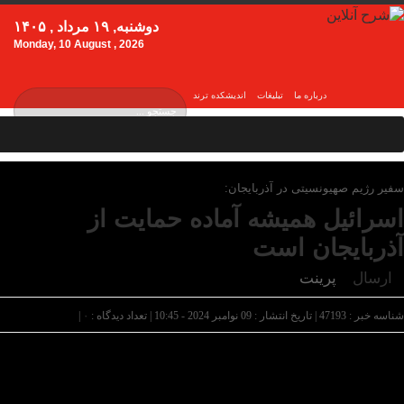
دوشنبه, ۱۹ مرداد , ۱۴۰۵
Monday, 10 August , 2026
درباره ما
تبلیغات
اندیشکده ترند
سفیر رژیم صهیونسیتی در آذربایجان:
اسرائیل همیشه آماده حمایت از
آذربایجان است
ارسال
پرینت
شناسه خبر : 47193 | تاریخ انتشار : 09 نوامبر 2024 - 10:45 | تعداد دیدگاه :
۰
|