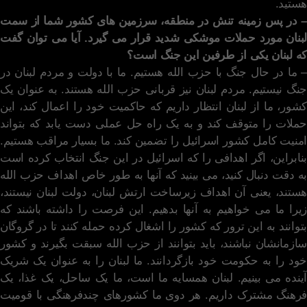
هستید.
– در پس زمینه تنش در منطقه، سرزمین های کشور شما از سمت
لبنان مورد حملات موشکی شدید قرار می گیرد. آیا می توان گفت
که لبنان یکی از طرفین این جنگ است؟
– ما در حال جنگ با حزب الله هستیم. ما با دولت و مردم لبنان در
جنگ نیستیم. مردم لبنان نیز قربانی حزب الله هستند. به عنوان یک
کشور، ما از لبنان انتظار داریم که حاکمیت خود را اعمال کند، این
حملات را متوقف کند و به یک راه حل عملی دست یابد که بتواند
امنیت کامل کشور اسرائیل را تضمین کند. ما بسیار مراقب هستیم.
بنابراین، اگر اهدافی را که اسرائیل در این جنگ انتخاب کرده است
به دقت دنبال کنید، می بینید که آنها به طور خاص اهداف حزب الله
هستند، یعنی آن اهداف زیرساخت ارتش لبنان، دولت لبنان نیستند،
زیرا ما می خواهیم به آنها بدهیم. این فرصت را داشته باشند که
بتوانند به این ترور که کشور را اشغال کرده حمله کنند تا در گروگان
سازمانشان نباشند، باید بتوانند از حزب الله سبقت بگیرند و کشور
خود را به حکومت خود بازگردانند. ما لبنان را به عنوان یک شریک
آینده می بینیم. لبنان همسایه ما است، ما یک ساحل، یک غذا، یک
فرهنگ مشترک داریم. هر دوی ما کشورهای چندفرهنگی با قومیت