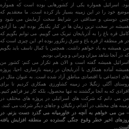
بود. اسرائیل همواره یکی از کشورهایی بوده است که همواره
موضع خود را در این زمینه بسیار باز کرده است. ما معتقدیم که
چنین دوستی و صداقتی در شرایط سخت آزمایش می شود و
همیشه در سخت ترین زمان ها در کنار یکدیگر بوده ایم. ما آزادی
کامل قره باغ را به آذربایجان تبریک می گوییم. می توانم بگویم که
در هر منطقه از قره باغ و شرق زنگزور بوده ام. این چیزی است که
من همیشه به یاد خواهم داشت. همچنین با کمال تاسف باید بگویم
که در آنجا شاهد میزان ویرانی و ویرانی بودیم.
اسرائیل همیشه گفته است و الان هم تکرار می کنم: کشور من
همیشه آماده همکاری با آذربایجان در زمینه بازسازی، احیا، پروژه
های اجتماعی یا اقتصادی مناطق آزاد شده است. به عنوان مثال در
روستای آگلی زنگیلا در زمینه کشاورزی همکاری کردیم تا برای
افرادی که به آنجا برگشتند نه تنها محصول، بلکه کار نیز فراهم کنیم.
من می دانم که شرکت های اسرائیلی در پروژه های مختلف در
زمینه های مختلف در آغدام، زنگیلان و جاهای دیگر شرکت می کنند.
– من می خواهم به آنچه در خاورمیانه می گذرد دست بزنم. در
روزهای اخیر خطر وقوع جنگی گسترده در منطقه افزایش یافته
است…