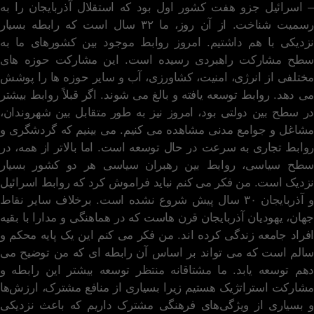
– اسرائیل جزو هفت کشور اول بود که استقلال آذربایجان را به
رسمیت شناخت. از آن روز، ما ۳۲ سال است که رابطه بسیار
نزدیکی با هم داشتیم. امروز روابط موجود بین کشورهای ما به
سطح مشارکت راهبردی رسیده است. این مشارکت حوزه های
مختلفی از انرژی، امنیت، کشاورزی، آب و سایر حوزه ها را پوشش
می دهد. روابط توسعه یافته و بالغ می شوند. اگر قبلاً روابط بیشتر
در سطح بین دولتی بود، امروز نیز به طور متقابل بین شهروندان،
مشاغل و جوامع مدنی مشاهده می کنیم. می بینیم که گردشگری و
روابط تجاری به سرعت در حال توسعه است. اما بالاتر از همه، در
سطح سیاسی، روابط بین رهبران سیاسی هر دو کشور بسیار
نزدیک است. من فکر می کنم نباید فراموش کرد که روابط اسرائیل
و آذربایجان ۳۰ سال پیش شروع نشده است. برخلاف سایر نقاط
جهان، یهودیان آذربایجان قرن هاست که در هماهنگی و مدارا با بقیه
افراد جامعه زندگی کرده اند. من فکر می کنم این یک پایه محکم و
سالم است که می تواند بر اساس آن رابطه ای که من توضیح می
دهم توسعه یابد. ما مشتاقانه منتظر توسعه بیشتر این رابطه و
مشارکت استراتژیک هستیم زیرا بسیاری از منافع مشترک، ارزش‌ها
و بسیاری از ویژگی‌های فرهنگی مشترک داریم که باعث نزدیکی