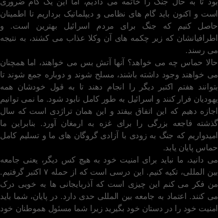
بود تا به حال جنگ را خاتمه می دادیم، اما این یک گام ضروری
است و اکنون باید گام های نظامی و دیپلماتیک برداریم تا اطمینان
حاصل کنیم که جنگ برای مردم اسرائیل بهترین است. و
اطرافیانشان که زیر چکمه های آن وکلا عذاب می کشند، به نتیجه
می رسند.
حالا حماس چه می خواهد؟ آنها آتش بس می خواهند، اما همچنان
می خواهند وجود داشته باشند، مسلح شوند و دوباره جمع شوند تا
بتوانند هفتم اکتبر دیگر را انجام دهند تا به قول خودشان همه
یهودیان فرار کنند و اسرائیل به طور کامل نابود شود. ما نمی توانیم
اجازه دهیم که این اتفاق بیفتد و این همان تراژدی است که سال
گذشته فاجعه بزرگی را برای غزه به ارمغان آورد. بنابراین ما
امیدواریم که جنگ به زودی با آزادی گروگان های ما و تسلیم کامل
حماس پایان یابد.
می دانید، ما نباید برای امنیت خود به هیچ کس دیگر، یعنی جامعه
بین المللی، تکیه کنیم. این درسی است که از حمله ۷ اکتبر گرفتیم.
من فکر می کنم این چیزی است که آذربایجانی ها به خوبی درک
می کنند. اعتماد به جامعه بین المللی حدی دارد. در پایان، شما باید
امنیت خود را در دستان خود بگیرید زیرا شما مسئول هموطنان خود