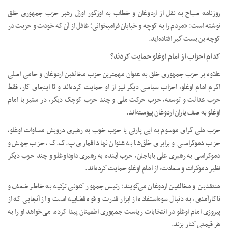
روزنامه صباح به نقل از اردوغان و خطاب به اوزگور اوزل رهبر حزب جمهوری خلق
نوشته است: «مردم را به کوچه و خیابان فرامیخوانی؛ غافل از آن که خودت و حزبت در
کوچه بن بست گیر افتاده‌اید.
کدام احزاب از امام اوغلو حمایت کردند؟
علاوه بر حزب جمهوری خلق به عنوان مهمترین حزب مخالفین اردوغان و حامی اصلی
اکرم امام اوغلو، احزاب سیاسی دیگر نیز از او حمایت کرده‌اند و تا اینجای کار، فقط
حزب عدالت و توسعه، حزب حرکت ملی و چند حزب کوچک دیگر، در ستیز با امام
اوغلو به صف یاران اردوغان پیوسته‌اند.
حزب ملی گرای موسوم به ایی پارتی یا حزب خوب به رهبری درویش مساوات اوغلو،
حزب دموکراسی و برابری خلق‌ها به عنوان نهاد اقماری پ.ک.ک، حزب جهش و
دموکراسی به رهبری علی باباجان، حزب آینده به رهبری داوداوغلو و چند حزب دیگر
نظیر دموکرات و سعادت، از امام اوغلو حمایت کرده‌اند.
منتقدین و مخالفین اردوغان می‌گویند؛ رئیس جمهور کنونی ترکیه به خاطر ضعف و
ناکارآمدی، به دنبال سوءاستفاده از ابزار قدرت و قوه قضاییه است و از آنجایی که از
پیروزی امام اوغلو در انتخابات ریاست جمهوری اطمینان پیدا کرده، می‌خواهد او را به
هر قیمتی کنار بزند.