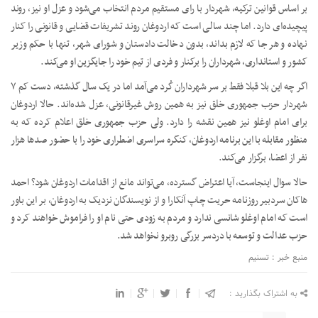
بر اساس قوانین ترکیه، شهردار با رای مستقیم مردم انتخاب می‌شود و عزل او نیز، روند
پیچیده‌ای دارد. اما چند سالی است که اردوغان روند تشریفات قضایی و قانونی را کنار
نهاده و هر جا که لازم بداند، بدون دخالت دادستان و شورای شهر، تنها با حکم وزیر
کشور و استانداری، شهرداران را برکنار و فردی از تیم خود را جایگزین او می‌کند.
اگر چه این بلا قبلا فقط بر سر شهرداران کُرد می‌آمد اما در یک سال گذشته، دست کم ۷
شهردار حزب جمهوری خلق نیز به همین روش غیرقانونی، عزل شده‌اند. حالا اردوغان
برای امام اوغلو نیز همین نقشه را دارد. ولی حزب جمهوری خلق اعلام کرده که به
منظور مقابله با این برنامه اردوغان، کنگره سراسری اضطراری خود را با حضور صدها هزار
نفر از اعضا، برگزار می‌کند.
حالا سوال اینجاست، آیا اعتراض گسترده، می‌تواند مانع از اقدامات اردوغان شود؟ احمد
هاکان سردبیر روزنامه حریت چاپ آنکارا و از نویسندگان نزدیک به اردوغان، بر این باور
است که امام اوغلو شانسی ندارد و مردم به زودی حتی نام او را فراموش خواهند کرد و
حزب عدالت و توسعه با دردسر بزرگی روبرو نخواهد شد.
منبع خبر : تسنیم
به اشتراک بگذارید :