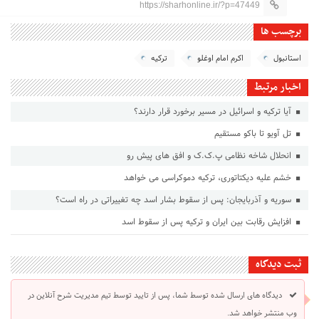
https://sharhonline.ir/?p=47449
برچسب ها
استانبول
اکرم امام اوغلو
ترکیه
اخبار مرتبط
آیا ترکیه و اسرائیل در مسیر برخورد قرار دارند؟
تل آویو تا باکو مستقیم
انحلال شاخه نظامی پ.ک.ک و افق های پیش رو
خشم علیه دیکتاتوری، ترکیه دموکراسی می خواهد
سوریه و آذربایجان: پس از سقوط بشار اسد چه تغییراتی در راه است؟
افزایش رقابت بین ایران و ترکیه پس از سقوط اسد
ثبت دیدگاه
دیدگاه های ارسال شده توسط شما، پس از تایید توسط تیم مدیریت شرح آنلاین در
وب منتشر خواهد شد.