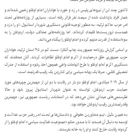
تاکنون چند تن از نیروهای پلیس در زد و خورد با هواداران امام اوغلو زخمی شده‌اند و
شمار افراد بازداشت شده از سیصد نفر فراتر رفته است. بسیاری از روزنامه‌های تحت
امر حزب حاکم ترکیه، به منظور توجیه قانونی دستگیری شهردار استانبول، او را دزد و
همدست تروریست‌ها قلمداد کرده‌اند. اما روزنامه‌های مخالف دولت، اردوغان را به
سوءاستفاده از قدرت متهم کرده و امام اوغلو را بیگناه می‌دانند.
بر اساس گزارش روزنامه جمهوریت چاپ آنکارا، دست کم در ۴۵ استان ترکیه، هواداران
حزب جمهوری خلق درحمایت از اکرم امام اوغلو تظاهرات کردند. آنان معتقدند که
دستگیری اکرم امام اوغلو با طرح اتهامات واهی همچون اخذ رشوه و استفاده از مدرک
تحصیلی تقلبی، صرفا یک بهانه سیاسی برای کنارزدن یک رقیب قدرتمند است.
از سال ۲۰۱۹ میلادی، امام اوغلو دو بار در رقابت با دو تن از مهمترین چهره‌های مورد
حمایت حزب اردوغان، توانسته به عنوان شهردار استانبول پیروز شود و حالا
نظرسنجی‌های میدانی نشان می‌دهد که در انتخابات ریاست جمهوری نیز، مهمترین
وقدرتمندترین رقیب اردوغان خواهد بود.
به همین دلیل، تیم مشاورین حقوقی و دادستان‌های تحت امر رهبر حزب عدالت و
توسعه به دنبال آن هستند تا با صدور حکم «ممنوعیت فعالیت سیاسی» امام اوغلو را از
گردونه رقابت خارج کنند و او را به خانه بفرستند.