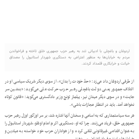
اردوغان و باغچلی با ادبیاتی تند به رهبر حزب جمهوری خلق تاخته و فراخواندن
مردم به خیابان‌ها به منظور اعتراض به دستگیری شهردار استانبول را مصداق
خیانت و خرابکاری قلمداد کردند.
از طرفی اردوغان داد می‌زد: «حدّ خودت را بدان»، از سوی دیگر شریک سیاسی او در
ائتلاف جمهور یعنی دولت باغچلی رهبر حزب حرکت ملی می‌گوید: «بنشین سر
جایت» و در سوی دیگر میدان نیز، ییلماز تونچ وزیر دادگستری می‌گوید: «قانون کوتاه
نخواهد آمد. باید در انتظار مجازات باشی».
هر سه سیاستمداری که به اسامی و سخنان آنها اشاره شد، بر سر اوزگور اوزل رهبر حزب
جمهوری خلق، فریاد می‌زنند. چرا که او، دستگیری اکرم امام اوغلو، شهردار استانبول را
به عنوان اقدامی غیرقانونی تلقی کرده و از هواداران حزب خود خواسته به میادین و
خیابان‌ها بیایند و فریاد اعتراض سر دهند.