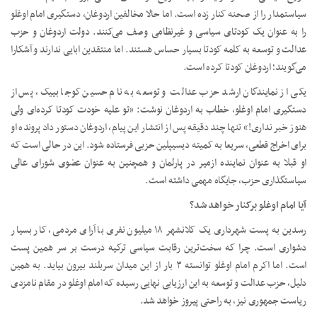
سیاستمدار را از صحنه کنار زده است. اما حالا مخالفین اردوغان، دستگیری امام اوغلو
را به عنوان یک کودتای سیاسی و غیرنظامی وصف می‌کنند. دولت اردوغان و حزب
عدالت و توسعه به کلمه کودتا بسیار حساس هستند. اما منتقدین ابایی ندارند و آشکارا
می‌گویند؛ اردوغان کودتا کرده است.
یکی از نمایندگان ارشد حزب عدالت و توسعه به نام حسین کوجا بییک، پس از
دستگیری امام اوغلو، خطاب به اردوغان نوشت: «تو علیه خودت کودتا کرده‌ای ولی
هنوز خبر نداری!» تنها چند دقیقه پس از انتشار این پیام، اردوغان دستور داد پرونده او
برای اخراج قطعی، سریعا به کمیته دیسیپلین حزبی فرستاده شود. این در حالی است که
او قبلا به عنوان نماینده ازمیر در پارلمان و همچنین به عنوان عضوی شورای عالی
سیاستگذاری حزب، جایگاه مهمی داشته است.
آیا امام اوغلو برکنار خواهد شد؟
رسدین به پست شهرداری یک کلانشهر ۱۸ میلیون نفری با آرای مردمی، کار بسیار
دشواری است. چرا که سخت‌ترین رقابت سیاسی ترکیه درست بر سر همین پست
است. اما اکرم امام اوغلو توانسته ۳ بار از این میدان سربلند بیرون بیاید. به همین
دلیل، حزب عدالت و توسعه به این ارزیابی نهایی رسیده که امام اوغلو در مقام نامزدی
ریاست جمهوری نیز، به راحتی پیروز خواهد شد.