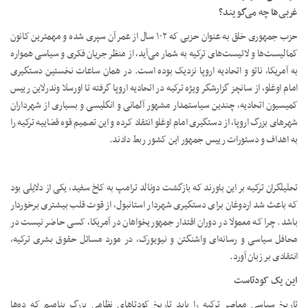
غربی‌ها چه می‌گویند؟
حزب جمهوری خلق به عنوان حزبی که ۱۰۲ سال از عمر آن سپری شده و مهمترین کانون
کمالیست‌ها و لائیست‌های ترکیه به شمار می‌آید، از منظر جریان فکری و سیاسی همواره
به آمریکا، ناتو و اتحادیه اروپا نزدیک بوده است. در همان ساعات نخستین دستگیری
امام اوغلو، از سانچز گزارشگر ویژه ترکیه در اتحادیه اروپا گرفته تا اورسلا وندرلاین رییس
کمیسیون اتحادیه، چندین سیاستمدار مشهور آلمانی و انگلیسی و بسیاری از شهرداران
شهرهای بزرگ اروپا، از دستگیری امام اوغلو انتقاد کرده و این تصمیم قوه قضاییه ترکیه را
به اهداف و دستورات رییس جمهور این کشور ربط دادند.
تحلیلگران ترکیه بر این باورند که بازگشت دونالد ترامپ به کاخ سفید، یکی از دلایلی بود
که باعث شد اردوغان برای دستگیری شهردار استانبول، از قوت قلب بیشتری برخوردار
باشد. چرا که معمولا در دوران اقتدار جمهوریخواهان در آمریکا، کسی حاضر نیست در
محافل سیاسی و رسانه‌ای واشنگتن و نیویورک، در مورد مسائل حقوق بشری ترکیه،
انتقادی بر زبان آورد.
این یک کودتاست
تاریخ سیاسی معاصر ترکیه را باید تاریخ کودتاهای نظامی بزرگ بنامیم که ده‌ها