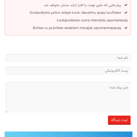
پیام هایی که حاوی تهمت یا افترا باشد منتشر نخواهد شد.
Göndərdiyiniz şərhlər onlayn təsvir idarəetmə qrupu tərəfindən
təsdiqləndikdən sonra internetdə yayımlanacaq.
Böhtan və ya böhtan xarakterli mesajlar yayımlanmayacaq.