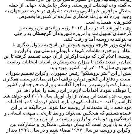
به گفته وی، تهدیدات تروریستی و دیگر چالش‌های جهانی از جمله
مشکل مهاجرین غیرقانونی وضعیت دشواری در عرصه در جهان به
وجود آورده که نیازمند همکاری سازنده تر کشورها بخصوص،
کشورهای همسایه است.
وی یادآور شد که در سال ۲۰۱۵ رژیم روادیدی بین روسیه و
گرجستان تسهیل شد و امروزه شهروندان
گرجستان
به راحتی
می‌توانند به روسیه آمد و رفت کنند.
معاون وزیر خارجه روسیه
همچنین در پاسخ به سئوال دیگری با
انتقاد از برخورد مقامات کی‌یف با پیمان دوستی بین اوکراین و
روسیه، اعلام کرد که دولت اوکراین از آن جهت تصمیم گرفته تا این
پیمان را تمدید نکند، تا میزان محبوبیتش در آستانه انتخابات ریاست
جمهوری سال ۲۰۱۹در این کشور بهبود یابد.
پیش از این “پیتر پروشنکو” رئیس جمهوری اوکراین تصمیم شورای
امنیت و دفاع این کشور درباره توقف اجرای پیمان دوستی، همکاری
و مشارکت با روسیه را به اجرا گذاشته و وزارت خارجه این کشور
را موظف نمود تا اقدامات لازم در این رابطه را انجام دهد. در
صورت عدم تمدید این پیمان از اول آوریل سال ۲۰۱۹ لغو خواهد شد.
کاراسین گفت: «مقامات کی‌یف بارها اعلام کرده‌اند که با اقدامات
خود قصد دارند متمدنانه از روسیه جدا شوند، درحالیکه ما بر این
عقیده هستیم که هیچکس نمی‌تواند روابط تاریخی، میهنی، انسانی و
فرهنگی بین دو ملت اوکراین و روسیه را از بین ببرد.»
لازم به یادآوری است که پیمان دوستی، همکاری و مشارکت بین
اوکراین و روسیه در سال ۱۹۹۷امضاء شده و در سال ۱۹۹۹ بعد از