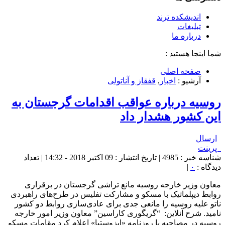
اندیشکده ترند
تبلیغات
درباره ما
شما اینجا هستید :
صفحه اصلی
آرشیو :
اخبار
,
قفقاز و آناتولی
روسیه درباره عواقب اقدامات گرجستان به
این کشور هشدار داد
ارسال
پرینت
شناسه خبر : 4985 | تاریخ انتشار : 09 اکتبر 2018 - 14:32 | تعداد
دیدگاه :
۰
|
معاون وزیر خارجه روسیه مانع تراشی گرجستان در برقراری
روابط دیپلماتیک با مسکو و مشارکت تفلیس در طرح‌های راهبردی
ناتو علیه روسیه را مانعی جدی برای عادی‌سازی روابط دو کشور
نامید. شرح آنلاین: “گریگوری کاراسین” معاون وزیر امور خارجه
روسیه در مصاحبه با روزنامه «ایزوستیا» اعلام کرد مقامات مسکو