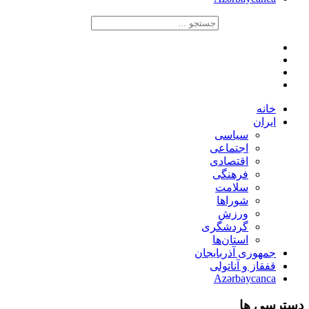
خانه
ایران
سیاسی
اجتماعی
اقتصادی
فرهنگی
سلامت
شوراها
ورزش
گردشگری
استان‌ها
جمهوری آذربایجان
قفقاز و آناتولی
Azərbaycanca
دسترسی ها