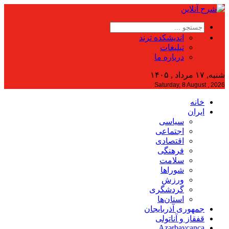
اندیشکده ترند
تبلیغات
درباره ما
شنبه, ۱۷ مرداد , ۱۴۰۵
Saturday, 8 August , 2026
خانه
ایران
سیاسی
اجتماعی
اقتصادی
فرهنگی
سلامت
شوراها
ورزش
گردشگری
استان‌ها
جمهوری آذربایجان
قفقاز و آناتولی
Azərbaycanca