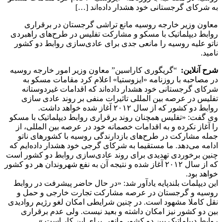
به شرکای گرجستانی خود هشدار داده‌اند […]
معاون وزیر خارجه روسیه مانع تراشی گرجستان در برقراری
روابط دیپلماتیک با مسکو و مشارکت تفلیس در طرح‌های راهبردی
ناتو علیه روسیه را مانعی جدی برای عادی‌سازی روابط دو کشور
نامید.
شرح آنلاین:
“گریگوری کاراسین” معاون وزیر امور خارجه روسیه
در مصاحبه با روزنامه «ایزوستیا» اعلام کرد مقامات مسکو به
شرکای گرجستانی خود هشدار داده‌اند که اقدامات غیردوستانه
تفلیس در عرصه بین المللی تاثیرات منفی بر روند عادی سازی
روابط دو کشور که از سال ۲۰۱۲ آغاز شده خواهد داشت.
وی گفت: «تفلیس همچنان روند برقراری روابط دیپلماتیک با مسکو
را آغاز نکرده و به اقدامات خصمانه خود در عرصه بین المللی، از
جمله مشارکت در طرح‌های بازدارندگی روسیه با کشورهای ناتو
ادامه می‌دهد. ما مستقیما به شرکای گرجی خود هشدار داده‌ایم که
چنین برخوردی تهدیدی برای روند عادی‌سازی روابط دو کشور است
که از سال ۲۰۱۲ آغاز شده و نتیجه آن به نفع شهروندان هر دو کشور
خواهد بود.
این دیپلمات بلندپایه یادآور شد: «در حال حاضر پیشرفت در روابط
روسیه و گرجستان در عرصه مشارکت تجارت خارجی و حمل و
نقل کاملا مشهود است. در چنین شرایطی امکان لغو رژیم روادیدی
بین دو کشور نیز امکان داشته و بعید نیست. ولی عدم برقراری
روابط دیپلماتیک بین دو کشور مانعی برای این کار است.»