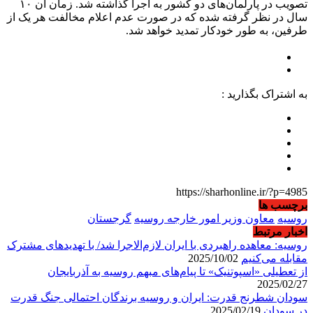
تصویب در پارلمان‌های دو کشور به اجرا گذاشته شد. زمان آن ۱۰
سال در نظر گرفته شده که در صورت عدم اعلام مخالفت هر یک از
طرفین، به طور خودکار تمدید خواهد شد.
به اشتراک بگذارید :
https://sharhonline.ir/?p=4985
برچسب ها
روسیه
معاون وزیر امور خارجه روسیه
گرجستان
اخبار مرتبط
روسیه: معاهده راهبردی با ایران لازم‌الاجرا شد/ با تهدیدهای مشترک
مقابله می‌کنیم
2025/10/02
از تعطیلی «اسپوتنیک» تا پیام‌های مبهم روسیه به آذربایجان
2025/02/27
سودان شطرنج قدرت: ایران و روسیه برندگان احتمالی جنگ قدرت
در سودان
2025/02/19