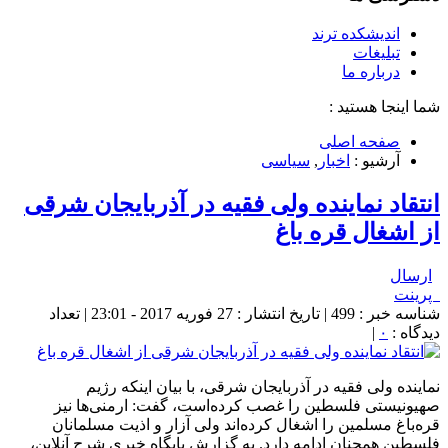
اندیشکده ترند
تبلیغات
درباره ما
شما اینجا هستید :
صفحه اصلی
آرشیو :
اخبار
,
سیاسی
انتقاد نماینده ولی فقیه در آذربایجان شرقی
از اشغال قره باغ
ارسال
پرینت
شناسه خبر : 499 | تاریخ انتشار : 27 فوریه 2017 - 23:01 | تعداد
دیدگاه :
۰
|
نماینده ولی فقیه در آذربایجان شرقی، با بیان اینکه رژیم
صهیونیستی فلسطین را غصب کرده‌است، گفت: ارمنی‌ها نیز
قره‌باغ مسلمین را اشغال کرده‌اند ولی آزار و اذیت مسلمانان
فلسطین همچنان ادامه دارد. به گزارش پایگاه خبری شرح آنلاین،