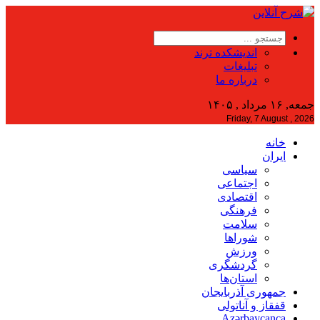
اندیشکده ترند
تبلیغات
درباره ما
جمعه, ۱۶ مرداد , ۱۴۰۵
Friday, 7 August , 2026
خانه
ایران
سیاسی
اجتماعی
اقتصادی
فرهنگی
سلامت
شوراها
ورزش
گردشگری
استان‌ها
جمهوری آذربایجان
قفقاز و آناتولی
Azərbaycanca