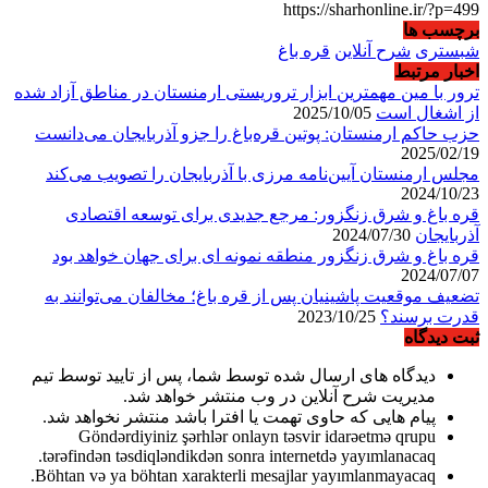
https://sharhonline.ir/?p=499
برچسب ها
شبستری
شرح آنلاین
قره باغ
اخبار مرتبط
ترور با مین مهمترین ابزار تروریستی ارمنستان در مناطق آزاد شده
از اشغال است
2025/10/05
حزب حاکم ارمنستان: پوتین قره‌باغ را جزو آذربایجان می‌دانست
2025/02/19
مجلس ارمنستان آیین‌نامه مرزی با آذربایجان را تصویب می‌کند
2024/10/23
قره باغ و شرق زنگزور: مرجع جدیدی برای توسعه اقتصادی
آذربایجان
2024/07/30
قره باغ و شرق زنگزور منطقه نمونه ای برای جهان خواهد بود
2024/07/07
تضعیف موقعیت پاشینیان پس از قره باغ؛ مخالفان می‌توانند به
قدرت برسند؟
2023/10/25
ثبت دیدگاه
دیدگاه های ارسال شده توسط شما، پس از تایید توسط تیم
مدیریت شرح آنلاین در وب منتشر خواهد شد.
پیام هایی که حاوی تهمت یا افترا باشد منتشر نخواهد شد.
Göndərdiyiniz şərhlər onlayn təsvir idarəetmə qrupu
tərəfindən təsdiqləndikdən sonra internetdə yayımlanacaq.
Böhtan və ya böhtan xarakterli mesajlar yayımlanmayacaq.