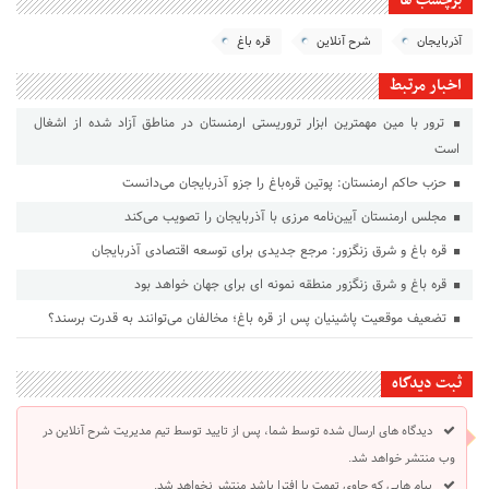
برچسب ها
آذربایجان
شرح آنلاین
قره باغ
اخبار مرتبط
ترور با مین مهمترین ابزار تروریستی ارمنستان در مناطق آزاد شده از اشغال
است
حزب حاکم ارمنستان: پوتین قره‌باغ را جزو آذربایجان می‌دانست
مجلس ارمنستان آیین‌نامه مرزی با آذربایجان را تصویب می‌کند
قره باغ و شرق زنگزور: مرجع جدیدی برای توسعه اقتصادی آذربایجان
قره باغ و شرق زنگزور منطقه نمونه ای برای جهان خواهد بود
تضعیف موقعیت پاشینیان پس از قره باغ؛ مخالفان می‌توانند به قدرت برسند؟
ثبت دیدگاه
دیدگاه های ارسال شده توسط شما، پس از تایید توسط تیم مدیریت شرح آنلاین در
وب منتشر خواهد شد.
پیام هایی که حاوی تهمت یا افترا باشد منتشر نخواهد شد.