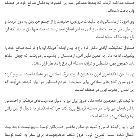
مسئله مداخله کردند که بعدها مشخص شد این کشورها به دنبال منافع خود در منطقه
وارد بحث شده‌اند.
وی افزود: ارمنستانی‌ها با تبلیغات دروغین، حقیقت را از چشم جهانیان به دور کردند و
در طول تاریخ خیانت‌های زیادی به آذربایجان انجام دادند، باید جهانیان بدانند که قره
باغ جزو خاک اسلام است.
مسئول تشکیلات آزادی بخش قره باغ با بیان اینکه آمریکا، اروپا و فرانسه منافع خود را
پیگیرند، ادامه داد: به همین دلیل آنان، ارمنستان را پشتیبانی می‌کنند که جهان اسلام
باید همچون یمن، فلسطین و عراق، مسئله قره باغ را مدنظر قرار دهند.
وی با بیان اینکه امروز ایران به عنوان قدرت بزرگ اسلامی در منطقه است، تصریح کرد:
امروز سران کشورهای اسلامی برای حمایت از مردم فلسطین در ایران گردهم می‌آیند که
این نشان از قدرت ایران در منطقه است.
عاکیف تقی همچنین ادامه داد: امروز ایران نیز به دلیل مناسبت‌های فرهنگی و اجتماعی
با آذربایجان می‌تواند در مسئله قره‌باغ ورود کند چرا که استکبار به دنبال از بین رفتن
تمدن اسلامی در منطقه است.
وی با بیان اینکه قدس و کعبه دو مکان مقدس مسلمانان توسط صهیونیست و وهابیت
اشغال شده است، تصریح کرد: امروز شاهد محدودیت‌ها برای سفر به کعبه توسط