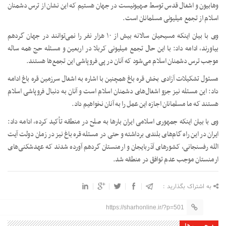
وهابیون و اشغال قدس توسط صهیونیست در جهان هستیم که این نشان از ترس دشمنان
اسلام از تجمع میلیونی مسلمانان است.
وی با بیان اینکه مسیحیان سالانه بیش از ۱۰ هزار نفر را نمی‌توانند در جهان گردهم
بیاورند، ادامه داد: با این حال تجمع میلیونی کربلا در اربعین و مسئله حج همه ساله
موجب ترس دشمنان اسلام می‌شود که آنان در پی فروپاشی این تجمع‌ها هستند.
مسئول تشکیلات آزادی بخش قره باغ همچنین با اشاره به اشغال سرزمین قره باغ ادامه
داد: این مسئله نیز جزو اشغال‌های دشمنان اسلام است و آنان به دنبال فروپاشی اسلام
هستند که ما مسلمانان اجازه این عمل را به آنان نخواهیم داد.
وی با بیان اینکه جمهوری اسلامی ایران بارها به صلح در منطقه تأکید کرده، ادامه داد:
ایران در این راه گام‌های بلندی برداشته و حتی در مسئله قره باغ نیز در زمان دولت آیت
الله رفسنجانی، کشورهای آذربایجان و ارمنستان گردهم آورده شدند که عهدشکنی‌های
ارمنستان موجب عدم توافق در منطقه شد.
به اشتراک بگذارید :
https://sharhonline.ir/?p=501