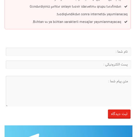
Göndərdiyiniz şərhlər onlayn təsvir idarəetmə qrupu tərəfindən
təsdiqləndikdən sonra internetdə yayımlanacaq.
Böhtan və ya böhtan xarakterli mesajlar yayımlanmayacaq.