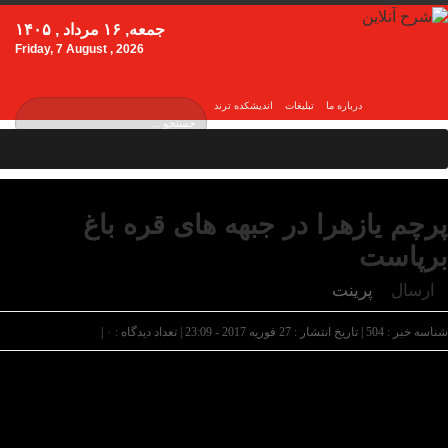
جمعه, ۱۶ مرداد , ۱۴۰۵
Friday, 7 August , 2026
درباره ما
تبلیغات
اندیشکده ترند
پرچم یازهرا در جبهه های قره باغ
برپاست
ارسال
پرینت
شناسه خبر : 504 | تاریخ انتشار : 27 فوریه 2017 - 23:09 | تعداد دیدگاه :
۰
|