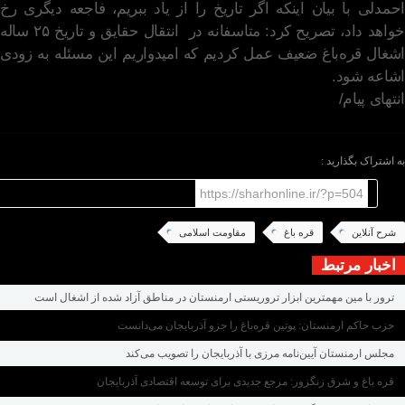
احمدلی با بیان اینکه اگر تاریخ را از یاد ببریم، فاجعه دیگری رخ
خواهد داد، تصریح کرد: متاسفانه در انتقال حقایق و تاریخ ۲۵ ساله
اشغال قره‌باغ ضعیف عمل کردیم که امیدواریم این مسئله به زودی
اشاعه شود. ‌
انتهای پیام/
به اشتراک بگذارید :
https://sharhonline.ir/?p=504
شرح آنلاین
قره باغ
مقاومت اسلامی
اخبار مرتبط
ترور با مین مهمترین ابزار تروریستی ارمنستان در مناطق آزاد شده از اشغال است
حزب حاکم ارمنستان: پوتین قره‌باغ را جزو آذربایجان می‌دانست
مجلس ارمنستان آیین‌نامه مرزی با آذربایجان را تصویب می‌کند
قره باغ و شرق زنگزور: مرجع جدیدی برای توسعه اقتصادی آذربایجان