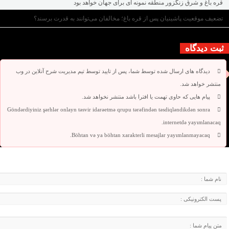
قره باغ و شرق زنگزور منطقه نمونه ای برای جهان خواهد بود
تضعیف موقعیت پاشینیان پس از قره باغ؛ مخالفان می‌توانند به قدرت برسند؟
ثبت دیدگاه
دیدگاه های ارسال شده توسط شما، پس از تایید توسط تیم مدیریت شرح آنلاین در وب
منتشر خواهد شد.
پیام هایی که حاوی تهمت یا افترا باشد منتشر نخواهد شد.
Göndərdiyiniz şərhlər onlayn təsvir idarəetmə qrupu tərəfindən təsdiqləndikdən sonra
internetdə yayımlanacaq.
Böhtan və ya böhtan xarakterli mesajlar yayımlanmayacaq.