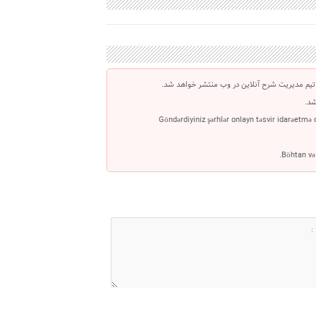
تیم مدیریت شرح آنلاین در وب منتشر خواهد شد.
شد.
Göndərdiyiniz şərhlər onlayn təsvir idarəetmə
Böhtan və