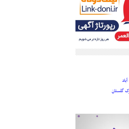
باد
رک گلستان