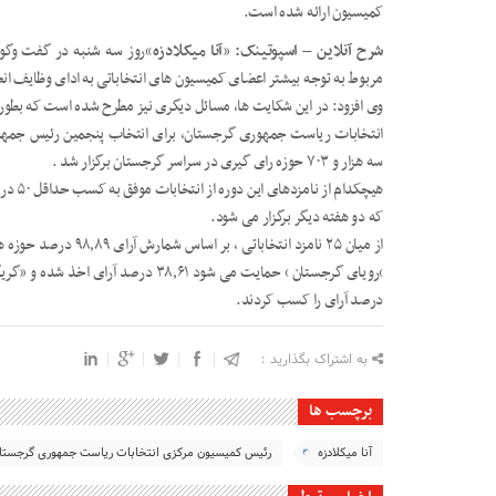
کمیسیون ارائه شده است.
شرح آنلاین – اسپوتینک:
«
آنا میکلادزه
»روز سه شنبه در گفت وگو ب
مربوط به توجه بیشتر اعضای کمیسیون های انتخاباتی به ادای وظایف ا
وی افزود: در این شکایت ها، مسائل دیگری نیز مطرح شده است که بطور 
سه هزار و ۷۰۳ حوزه رای گیری در سراسر گرجستان برگزار شد .
هیچکدا
که دو هفته دیگر برگزار می شود.
از میان ۲۵ نامزد انتخا
درصد آرای را کسب کردند.
به اشتراک بگذارید :
برچسب ها
آنا میکلادزه
رئیس کمیسیون مرکزی انتخابات ریاست جمهوری گرجستا