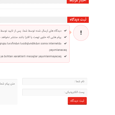
اخبار مرتبط
ثبت دیدگاه
دیدگاه های ارسال شده توسط شما، پس از تایید توسط 
پیام هایی که حاوی تهمت یا افترا باشد منتشر نخواهد 
 qrupu tərəfindən təsdiqləndikdən sonra internetdə
yayımlanacaq.
 ya böhtan xarakterli mesajlar yayımlanmayacaq.