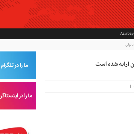
Azərba
ناتولی
|
۰