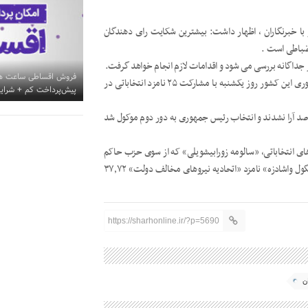
ا خبرنگاران ، اظهار داشت: بیشترین شکایت رای دهندگان
نضباطی است .
جداگانه بررسی می شود و اقدامات لازم انجام خواهد گرفت.
فروش اقساطی ساعت هوش
انتخابات ریاست جمهوری گرجستان، برای انتخاب پنجمین رئیس جمهوری این کشور روز یکشنبه با مشارکت ۲۵ نامزد انتخاباتی در
پیش‌پرداخت کم + شرای
م از نامزدهای این دوره از انتخابات موفق به کسب حداقل ۵۰ درصد آرا نشدند و انتخاب رئیس جمهوری به دور دوم موکول شد
باتی ، بر اساس شمارش آرای ۹۸٫۸۹ درصد حوزه های انتخاباتی، «سالومه زورابیشویلی» که از سوی حزب حاکم
‘رویای گرجستان ‘ حمایت می شود ۳۸٫۶۱ درصد آرای اخذ شده و «گریگول واشادزه» نامزد «اتحادیه نیروهای مخالف دولت» ۳۷٫۷۲
https://sharhonline.ir/?p=5690
ن