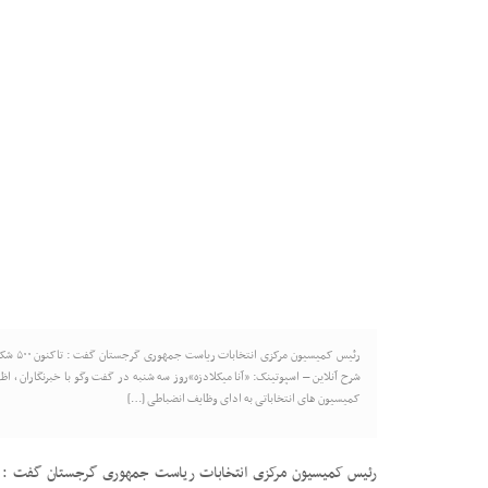
رئیس کم
شرح آنلاین – اسپوتینک: «آنا میکلادزه»روز سه شنبه در گفت وگو با خبرنگاران ، 
کمیسیون های انتخاباتی به ادای وظایف انضباطی […]