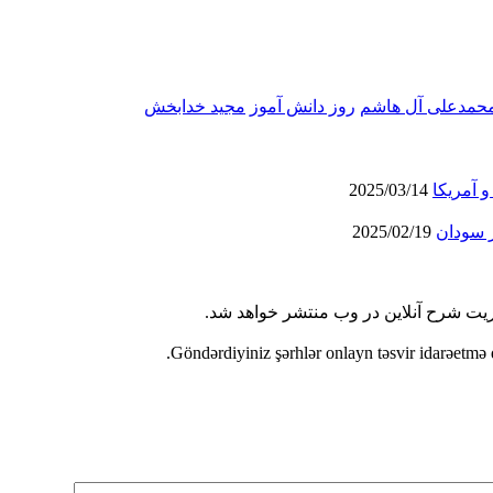
محمدعلی آل هاشم
روز دانش آموز
مجید خدابخش
و آمریکا
2025/03/14
 سودان
2025/02/19
ریت شرح آنلاین در وب منتشر خواهد شد.
Göndərdiyiniz şərhlər onlayn təsvir idarəetmə 