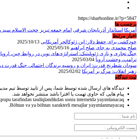
https://sharhonline.ir/?p=5847
برچسب ها
آمریکا
استاندار آذربایجان شرقی
امام جمعه تبریز
حجت الاسلام سید 
اخبار مرتبط
خودکشی برای حفظ دلار: این ژئوکالچر آمریکایی
2025/10/13
صلح محمدی به جای صلح ابراهیم
2025/05/16
جنگ تجاری و بازی ژئوپلیتیک: استراتژی‌های نوین در روابط چین، اروپا 
ترامپ، وحشت اروپا
2025/03/04
سودان شطرنج قدرت: ایران و روسیه برندگان احتمالی جنگ قدرت در
رهبر انقلاب: مرگ بر آمریکا
2025/02/02
ثبت دیدگاه
دیدگاه های ارسال شده توسط شما، پس از تایید توسط تیم مدی
پیام هایی که حاوی تهمت یا افترا باشد منتشر نخواهد شد.
qrupu tərəfindən təsdiqləndikdən sonra internetdə yayımlanacaq.
Böhtan və ya böhtan xarakterli mesajlar yayımlanmayacaq.