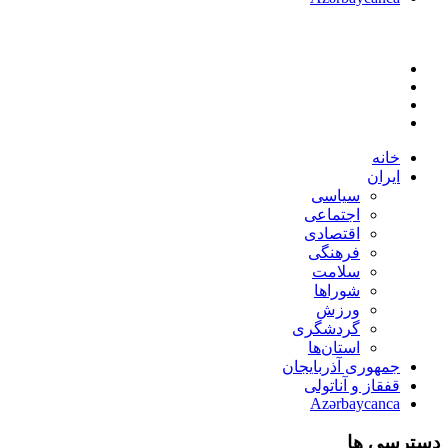
خانه
ایران
سیاسی
اجتماعی
اقتصادی
فرهنگی
سلامت
شوراها
ورزش
گردشگری
استان‌ها
جمهوری آذربایجان
قفقاز و آناتولی
Azərbaycanca
دسترسی ها