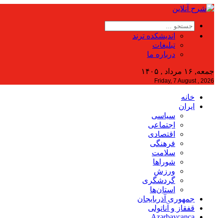
اندیشکده ترند
تبلیغات
درباره ما
جمعه, ۱۶ مرداد , ۱۴۰۵
Friday, 7 August , 2026
خانه
ایران
سیاسی
اجتماعی
اقتصادی
فرهنگی
سلامت
شوراها
ورزش
گردشگری
استان‌ها
جمهوری آذربایجان
قفقاز و آناتولی
Azərbaycanca