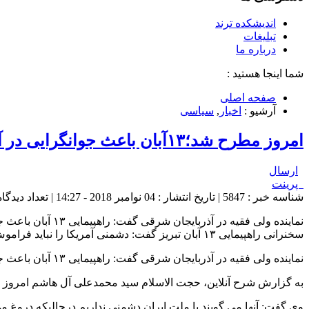
اندیشکده ترند
تبلیغات
درباره ما
شما اینجا هستید :
صفحه اصلی
آرشیو :
اخبار
,
سیاسی
امروز مطرح شد؛۱۳آبان باعث جوانگرایی در آمریکا ستیزی شده است/رنج اصلی تحریم‌ها برای مردم است
ارسال
پرینت
شناسه خبر : 5847 | تاریخ انتشار : 04 نوامبر 2018 - 14:27 | تعداد دیدگاه :
نماینده ولی فقی
سخنرانی راهپیمایی ۱۳ آبان تبریز گفت: دشمنی آمریکا را نباید فراموش کرد و فریب لبخند دشمن را نباید خورد. وی گفت: […]
نماینده ولی فقیه در آذربایجان شرقی گفت: راهپیمایی ۱۳ آبان باعث جوانگرایی در آمریکا ستیزی و استکبار ستیزی شده است.
به گزارش شرح آنلاین، حجت الاسلام سید محمدعلی آل هاشم امروز یک شنبه در سخنرانی راهپیمایی ۱۳ آبان تبریز گفت: دشمنی آمریک
وی گفت: آنها می گویند با ملت ایران دشمنی نداریم درحالیکه دروغ م