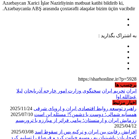
Azərbaycan Xarici İşlər Nazirliyinin mətbuat katibi bildirib ki,
Azərbaycanla ABŞ arasında çoxtərəfli əlaqələr bizim üçün vacibdir.
به اشتراک بگذارید :
https://sharhonline.ir/?p=5928
برچسب ها
ایران
تحریم ایران
سخنگوی وزارت امور خارجه آذربایجان
لیلا
عبدالله اوا
اخبار مرتبط
راهبرد توسعه روابط اقتصادی ایران و اروپای شرقی
2025/11/24
همسایه شمالی؛ دوست یا دشمن؟! مسئله این است
2025/07/10
رزمایش ایران و ارمنستان؛ پیامی فراتر از مبارزه با تروریسم
2025/04/12
افزایش رقابت بین ایران و ترکیه پس از سقوط اسد
2025/03/08
کوچاریان: پاشینیان به روسیه خیانت کرد و قره‌باغ را تسلیم کرد