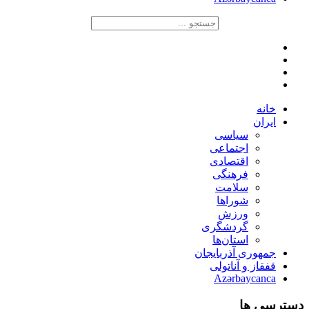
خانه
ایران
سیاسی
اجتماعی
اقتصادی
فرهنگی
سلامت
شوراها
ورزش
گردشگری
استان‌ها
جمهوری آذربایجان
قفقاز و آناتولی
Azərbaycanca
دسترسی ها