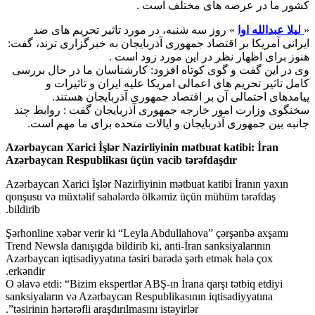
کشور ما در عرصه های مختلف است .
«
لیلا عبدالله اوا
» روز سه شنبه، در مورد تاثیر تحریم های ضد
ایرانی آمریکا بر اقتصاد جمهوری آذربایجان به خبرگزاری ترند، گفت:
هنوز برای اظهار نظر در این مورد زود است .
وی در این گفت و گوی کوتاه افزود: کارشناسان ما در حال بررسی
کامل تاثیر تحریم های اعمالی امریکا علیه ایران و تاثیرات و
پیامدهای احتمالی آن بر اقتصاد جمهوری آذربایجان هستند.
سخنگوی وزارت امور خارجه جمهوری آذربایجان گفت : روابط چند
جانبه بین جمهوری آذربایجان و ایالات متحده برای ما مهم است.
Azərbaycan Xarici İşlər Nazirliyinin mətbuat katibi: İran
Azərbaycan Respublikası üçün vacib tərəfdaşdır
Azərbaycan Xarici İşlər Nazirliyinin mətbuat katibi İranın yaxın
qonşusu və müxtəlif sahələrdə ölkəmiz üçün mühüm tərəfdaş
bildirib.
Şərhonline xəbər verir ki “Leyla Abdullahova” çərşənbə axşamı
Trend Newsla danışıgda bildirib ki, anti-İran sanksiyalarının
Azərbaycan iqtisadiyyatına təsiri barədə şərh etmək hələ çox
erkəndir.
O əlavə etdi: “Bizim ekspertlər ABŞ-ın İrana qarşı tətbiq etdiyi
sanksiyaların və Azərbaycan Respublikasının iqtisadiyyatına
təsirinin hərtərəfli araşdırılmasını istəyirlər”.