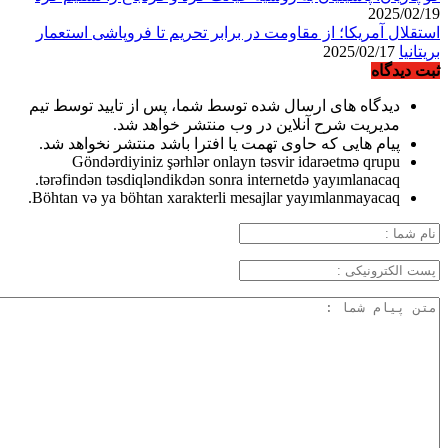
2025/02/19
استقلال آمریکا؛ از مقاومت در برابر تحریم تا فروپاشی استعمار
بریتانیا
2025/02/17
ثبت دیدگاه
دیدگاه های ارسال شده توسط شما، پس از تایید توسط تیم
مدیریت شرح آنلاین در وب منتشر خواهد شد.
پیام هایی که حاوی تهمت یا افترا باشد منتشر نخواهد شد.
Göndərdiyiniz şərhlər onlayn təsvir idarəetmə qrupu
tərəfindən təsdiqləndikdən sonra internetdə yayımlanacaq.
Böhtan və ya böhtan xarakterli mesajlar yayımlanmayacaq.