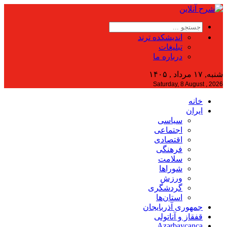
اندیشکده ترند
تبلیغات
درباره ما
شنبه, ۱۷ مرداد , ۱۴۰۵
Saturday, 8 August , 2026
خانه
ایران
سیاسی
اجتماعی
اقتصادی
فرهنگی
سلامت
شوراها
ورزش
گردشگری
استان‌ها
جمهوری آذربایجان
قفقاز و آناتولی
Azərbaycanca