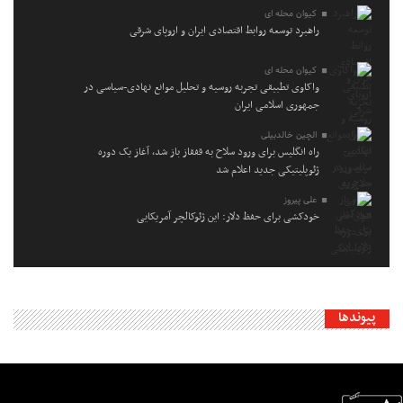
کیوان محله ای
راهبرد توسعه روابط اقتصادی ایران و اروپای شرقی
کیوان محله ای
واکاوی تطبیقی تجربه روسیه و تحلیل موانع نهادی-سیاسی در
جمهوری اسلامی ایران
الچین خالدبیلی
راه انگلیس برای ورود سلاح به قفقاز باز شد، آغاز یک دوره
ژئوپلیتیکی جدید اعلام شد
علی پیروز
خودکشی برای حفظ دلار: این ژئوکالچر آمریکایی
پیوندها