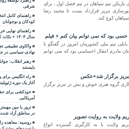
راهبرد توسعه رواب
 بازیکن تیم سپاهان در نیم فصل اول ، برای
شرقی
ورسازی تبریز قرارداد بست تا محمد رضا
راهنمای کامل ان
سپاهان کوچ کند.
کودکان و نوجوانان
راهنمای نهایی خر
حسی بود که نمی توانم بیان کنم + فیلم
سال ۱۴۰۴ + نکات کلیدی
ابلی تیم ملی کشورمان امروز در گفتگو با
واکاوی تطبیقی تجر
ن دستان مادرم انتقال احساسی بود که نمی توانم
نهادی-سیاسی در جم
رهبر انقلاب: جوانا
بایستند
بریز برگزار شد+عکس
راه انگلیس برای و
آغاز یک دوره ژئوپلی
ری گروه هنری خوش و بش در تبریز برگزار
خودکشی برای حفظ 
آمریکایی
ترور با مین مهمتر
در مناطق آزاد شده
م ولایت به روایت تصویر
روسیه: معاهده راهب
یم ولایت با به کارگیری گسترده انواع
با تهدیدهای مشترک م