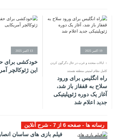
19 اکتبر 2025
13 اکتبر 2025
خودکشی برای حف
ایالات متحده و غرب در حال دگرگون کردن
این ژئوکالچر آمر
کامل نظام امنیتی منطقه هستند
راه انگلیس برای ورود
سلاح به قفقاز باز شد،
آغاز یک دوره ژئوپلیتیکی
جدید اعلام شد
رسانه ها - صفحه 6 از 7 - شرح آنلاین
فیلم بازی های ساسان انصا