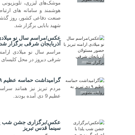
موشک‌های لیزری، تلویزیونی ح
هوشمند و سامانه های ارتب
صنعت دفاعی کشور، روز گذشته
شهید بابایی برگزار شد.
عکس/مراسم سال نو میلادی ا
آذربایجان شرقی برگزار شد
مراسم سال نو میلادی ارامنه
شرقی دیروز در محل کلیسای م
07 ژانویه 2019
گرامیداشت حماسه عظیم ۹ دی تبریز به روایت تصویر
مردم تبریز نیز همانند سرا
30 دسامبر 2018
عظیم 9 دی آمده بودند.
عکس/برگزاری جشن شب یلدا
سینما قدس تبریز