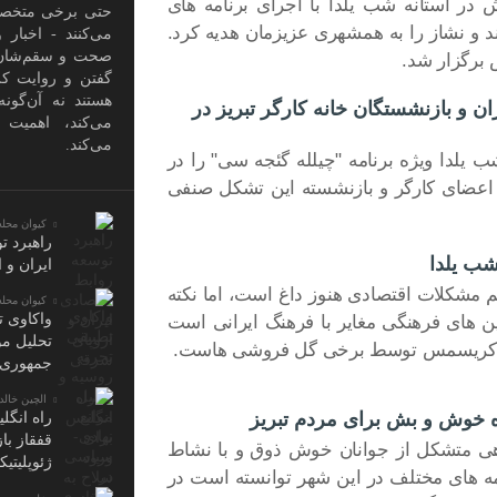
در آستانه شب یلدا با اجرای برنامه های
حتی برخی متخصص
د و نشاز را به همشهری عزیزمان هدیه کرد.
می‌کنند - اخبار 
صحت و سقم‌شان
 برگزار شد.
گفتن و روایت کرد
هستند نه آن‌گون
 و بازنشستگان خانه کارگر تبریز در
می‌کند، اهمیت
می‌کند.
ب یلدا ویژه برنامه "چیلله گئجه سی" را در
اعضای کارگر و بازنشسته این تشکل صنفی
کیوان محله
راهبرد ت
شب یلدا
ایران و 
 مشکلات اقتصادی هنوز داغ است، اما نکته
کیوان محله
واکاوی ت
ین های فرهنگی مغایر با فرهنگ ایرانی است
تحلیل مو
ت کریسمس توسط برخی گل فروشی هاست.
جمهوری 
الچین خالدب
خوش و بش برای مردم تبریز
راه انگل
قفقاز با
 متشکل از جوانان خوش ذوق و با نشاط
ژئوپلیتی
مه های مختلف در این شهر توانسته است در