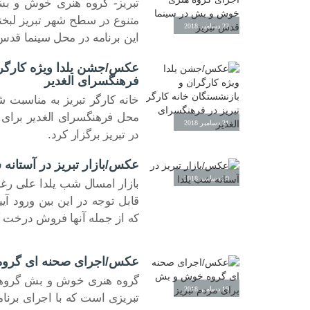
تبریز- گروه هنری خوش و بش 
متنوع در سطح شهر تبریز لبخن
22 دسامبر 2018
این برنامه در محل سینما قدس
عکس/جشن یلدا ویژه کارگران
فرهنگسرای الغدیر
خانه کارگر تبریز به مناسبت ش
محل فرهنگسرای الغدیر برای 
21 دسامبر 2018
در تبریز برگزار کرد.
عکس/بازار تبریز در آستانه 
20 دسامبر 2018
بازار امسال شب یلدا علی رغم
قابل توجه در این بین ورود آی
که از جمله آنها فروش درخ
عکس/اجرای صحنه ای گروه 
گروه هنری خوش و بش گروهی
19 دسامبر 2018
تبریزی است که با اجرای برنا