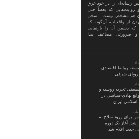
 رسانه‌ای را در خود غرق
و روایت‌هایی که بعضاً حتی
 هم مشخص نیست - سخن
ن از واقعیات، آن‌گونه که
ه که دشمن آن را بازنمایی
 و ضرورتی مضاعف پیدا
 ای
وسعه روابط اقتصادی
اروپای شرقی
 ای
طبیقی تجربه روسیه و
انع نهادی-سیاسی در
اسلامی ایران
یلی
یس برای ورود سلاح به
ز شد، آغاز یک دوره
کی جدید اعلام شد