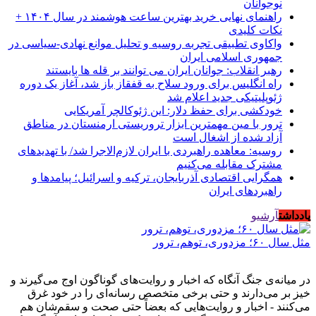
نوجوانان
راهنمای نهایی خرید بهترین ساعت هوشمند در سال ۱۴۰۴ +
نکات کلیدی
واکاوی تطبیقی تجربه روسیه و تحلیل موانع نهادی-سیاسی در
جمهوری اسلامی ایران
رهبر انقلاب: جوانان ایران می توانند بر قله ها بایستند
راه انگلیس برای ورود سلاح به قفقاز باز شد، آغاز یک دوره
ژئوپلیتیکی جدید اعلام شد
خودکشی برای حفظ دلار: این ژئوکالچر آمریکایی
ترور با مین مهمترین ابزار تروریستی ارمنستان در مناطق
آزاد شده از اشغال است
روسیه: معاهده راهبردی با ایران لازم‌الاجرا شد/ با تهدیدهای
مشترک مقابله می‌کنیم
همگرایی اقتصادی آذربایجان، ترکیه و اسرائیل؛ پیامدها و
راهبردهای ایران
یادداشت
آرشیو
مثل سال ۶۰؛ مزدوری، توهم، ترور
در میانه‌ی جنگ آنگاه که اخبار و روایت‌های گوناگون اوج می‌گیرند و
خیز بر می‌دارند و حتی برخی متخصص رسانه‌ای را در خود غرق
می‌کنند - اخبار و روایت‌هایی که بعضاً حتی صحت و سقم‌شان هم