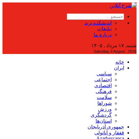
اندیشکده ترند
تبلیغات
درباره ما
شنبه, ۱۷ مرداد , ۱۴۰۵
Saturday, 8 August , 2026
خانه
ایران
سیاسی
اجتماعی
اقتصادی
فرهنگی
سلامت
شوراها
ورزش
گردشگری
استان‌ها
جمهوری آذربایجان
قفقاز و آناتولی
Azərbaycanca