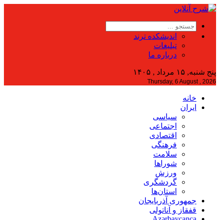
اندیشکده ترند
تبلیغات
درباره ما
پنج شنبه, ۱۵ مرداد , ۱۴۰۵
Thursday, 6 August , 2026
خانه
ایران
سیاسی
اجتماعی
اقتصادی
فرهنگی
سلامت
شوراها
ورزش
گردشگری
استان‌ها
جمهوری آذربایجان
قفقاز و آناتولی
Azərbaycanca