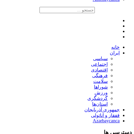
خانه
ایران
سیاسی
اجتماعی
اقتصادی
فرهنگی
سلامت
شوراها
ورزش
گردشگری
استان‌ها
جمهوری آذربایجان
قفقاز و آناتولی
Azərbaycanca
دسترسی ها