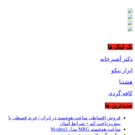
بک لینک ها
دکتر آشپزخانه
ابزار نیکو
هشتیا
کافه گردی
جديدترين ها
فروش اقساطی ساعت هوشمند در ایران | خرید قسطی با
پیش‌پرداخت کم + شرایط آسان
ساعت هوشمند MRG مدل M-ultra3
مثل سال ۶۰؛ مزدوری، توهم، ترور