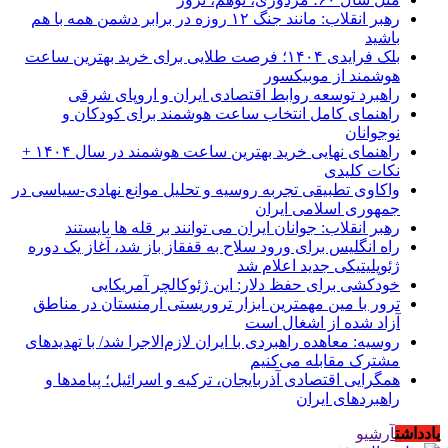
رهبر انقلاب: مانند جنگ ۱۲ روزه در برابر دشمن همه با هم
باشید
بلک فرایدی ۱۴۰۴؛ فرصت طلایی برای خرید بهترین ساعت
هوشمند از موبیکسور
راهبرد توسعه روابط اقتصادی ایران و اروپای شرقی
راهنمای کامل انتخاب ساعت هوشمند برای کودکان و
نوجوانان
راهنمای نهایی خرید بهترین ساعت هوشمند در سال ۱۴۰۴ +
نکات کلیدی
واکاوی تطبیقی تجربه روسیه و تحلیل موانع نهادی-سیاسی در
جمهوری اسلامی ایران
رهبر انقلاب: جوانان ایران می توانند بر قله ها بایستند
راه انگلیس برای ورود سلاح به قفقاز باز شد، آغاز یک دوره
ژئوپلیتیکی جدید اعلام شد
خودکشی برای حفظ دلار: این ژئوکالچر آمریکایی
ترور با مین مهمترین ابزار تروریستی ارمنستان در مناطق
آزاد شده از اشغال است
روسیه: معاهده راهبردی با ایران لازم‌الاجرا شد/ با تهدیدهای
مشترک مقابله می‌کنیم
همگرایی اقتصادی آذربایجان، ترکیه و اسرائیل؛ پیامدها و
راهبردهای ایران
یادداشت
آرشیو