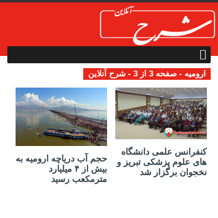
ارومیه - صفحه 3 از 3 - شرح آنلاین
04 مه 2019
25 آوریل 2019
کنفرانس علمی دانشگاه
حجم آب دریاچه ارومیه به
های علوم پزشکی تبریز و
بیش از ۴ میلیارد
نخجوان برگزار شد
مترمکعب رسید