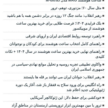
ساعت هوشمند MRG مدل M-ultra3
مثل سال ۶۰؛ مزدوری، توهم، ترور
رهبر انقلاب: مانند جنگ ۱۲ روزه در برابر دشمن همه با هم باشید
بلک فرایدی ۱۴۰۴؛ فرصت طلایی برای خرید بهترین ساعت
هوشمند از موبیکسور
راهبرد توسعه روابط اقتصادی ایران و اروپای شرقی
راهنمای کامل انتخاب ساعت هوشمند برای کودکان و نوجوانان
راهنمای نهایی خرید بهترین ساعت هوشمند در سال ۱۴۰۴ + نکات
کلیدی
واکاوی تطبیقی تجربه روسیه و تحلیل موانع نهادی-سیاسی در
جمهوری اسلامی ایران
رهبر انقلاب: جوانان ایران می توانند بر قله ها بایستند
راه انگلیس برای ورود سلاح به قفقاز باز شد، آغاز یک دوره
ژئوپلیتیکی جدید اعلام شد
خودکشی برای حفظ دلار: این ژئوکالچر آمریکایی
ترور با مین مهمترین ابزار تروریستی ارمنستان در مناطق آزاد