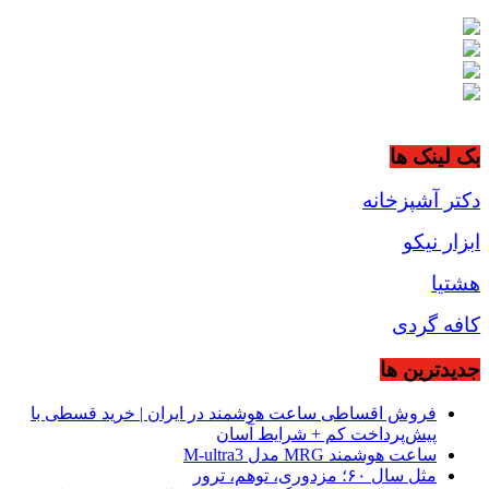
بک لینک ها
دکتر آشپزخانه
ابزار نیکو
هشتیا
کافه گردی
جديدترين ها
فروش اقساطی ساعت هوشمند در ایران | خرید قسطی با
پیش‌پرداخت کم + شرایط آسان
ساعت هوشمند MRG مدل M-ultra3
مثل سال ۶۰؛ مزدوری، توهم، ترور