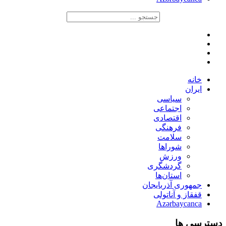
خانه
ایران
سیاسی
اجتماعی
اقتصادی
فرهنگی
سلامت
شوراها
ورزش
گردشگری
استان‌ها
جمهوری آذربایجان
قفقاز و آناتولی
Azərbaycanca
دسترسی ها