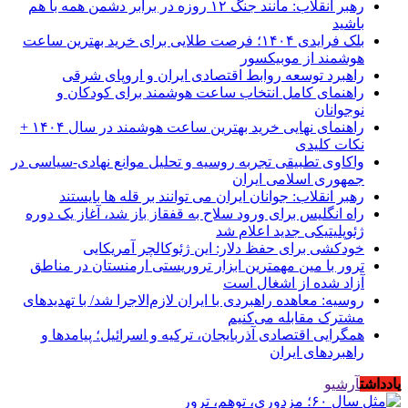
رهبر انقلاب: مانند جنگ ۱۲ روزه در برابر دشمن همه با هم
باشید
بلک فرایدی ۱۴۰۴؛ فرصت طلایی برای خرید بهترین ساعت
هوشمند از موبیکسور
راهبرد توسعه روابط اقتصادی ایران و اروپای شرقی
راهنمای کامل انتخاب ساعت هوشمند برای کودکان و
نوجوانان
راهنمای نهایی خرید بهترین ساعت هوشمند در سال ۱۴۰۴ +
نکات کلیدی
واکاوی تطبیقی تجربه روسیه و تحلیل موانع نهادی-سیاسی در
جمهوری اسلامی ایران
رهبر انقلاب: جوانان ایران می توانند بر قله ها بایستند
راه انگلیس برای ورود سلاح به قفقاز باز شد، آغاز یک دوره
ژئوپلیتیکی جدید اعلام شد
خودکشی برای حفظ دلار: این ژئوکالچر آمریکایی
ترور با مین مهمترین ابزار تروریستی ارمنستان در مناطق
آزاد شده از اشغال است
روسیه: معاهده راهبردی با ایران لازم‌الاجرا شد/ با تهدیدهای
مشترک مقابله می‌کنیم
همگرایی اقتصادی آذربایجان، ترکیه و اسرائیل؛ پیامدها و
راهبردهای ایران
یادداشت
آرشیو