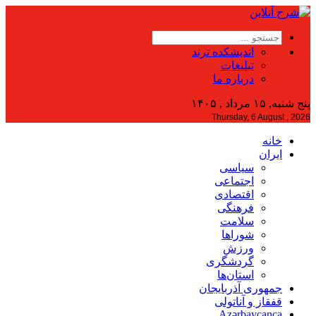
اندیشکده ترند
تبلیغات
درباره ما
پنج شنبه, ۱۵ مرداد , ۱۴۰۵
Thursday, 6 August , 2026
خانه
ایران
سیاسی
اجتماعی
اقتصادی
فرهنگی
سلامت
شوراها
ورزش
گردشگری
استان‌ها
جمهوری آذربایجان
قفقاز و آناتولی
Azərbaycanca