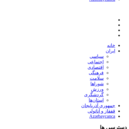
خانه
ایران
سیاسی
اجتماعی
اقتصادی
فرهنگی
سلامت
شوراها
ورزش
گردشگری
استان‌ها
جمهوری آذربایجان
قفقاز و آناتولی
Azərbaycanca
دسترسی ها