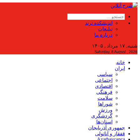
اندیشکده ترند
تبلیغات
درباره ما
شنبه, ۱۷ مرداد , ۱۴۰۵
Saturday, 8 August , 2026
خانه
ایران
سیاسی
اجتماعی
اقتصادی
فرهنگی
سلامت
شوراها
ورزش
گردشگری
استان‌ها
جمهوری آذربایجان
قفقاز و آناتولی
Azərbaycanca