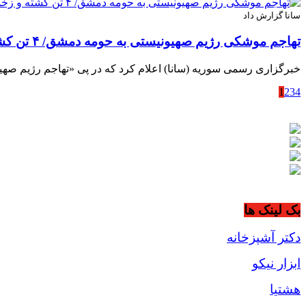
سانا گزارش داد
تهاجم موشکی رژیم صهیونیستی به حومه دمشق/ ۴ تن کشته و زخمی شدند
خبرگزاری رسمی سوریه (سانا) اعلام کرد که در پی «تهاجم رژیم ص
1
2
3
4
بک لینک ها
دکتر آشپزخانه
ابزار نیکو
هشتیا