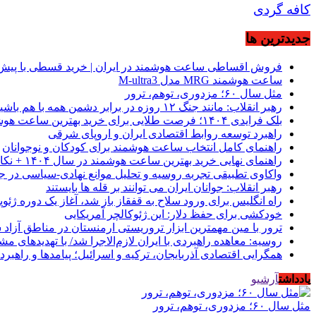
کافه گردی
جديدترين ها
فروش اقساطی ساعت هوشمند در ایران | خرید قسطی با پیش‌
ساعت هوشمند MRG مدل M-ultra3
مثل سال ۶۰؛ مزدوری، توهم، ترور
رهبر انقلاب: مانند جنگ ۱۲ روزه در برابر دشمن همه با هم باشید
بلک فرایدی ۱۴۰۴؛ فرصت طلایی برای خرید بهترین ساعت هوشمند از موبیکسور
راهبرد توسعه روابط اقتصادی ایران و اروپای شرقی
راهنمای کامل انتخاب ساعت هوشمند برای کودکان و نوجوانان
راهنمای نهایی خرید بهترین ساعت هوشمند در سال ۱۴۰۴ + نکات کلیدی
واکاوی تطبیقی تجربه روسیه و تحلیل موانع نهادی-سیاسی در ج
رهبر انقلاب: جوانان ایران می توانند بر قله ها بایستند
راه انگلیس برای ورود سلاح به قفقاز باز شد، آغاز یک دوره ژئوپ
خودکشی برای حفظ دلار: این ژئوکالچر آمریکایی
ترور با مین مهمترین ابزار تروریستی ارمنستان در مناطق آزاد
روسیه: معاهده راهبردی با ایران لازم‌الاجرا شد/ با تهدیدهای م
همگرایی اقتصادی آذربایجان، ترکیه و اسرائیل؛ پیامدها و راهبرد
یادداشت
آرشیو
مثل سال ۶۰؛ مزدوری، توهم، ترور