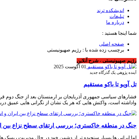
اندیشکده ترند
تبلیغات
درباره ما
شما اینجا هستید :
صفحه اصلی
برچسب زده شده با : رژیم صهیونیستی
رژیم صهیونیستی - شرح آنلاین
01 آگوست 2025
آینده پژوهی یک گذرگاه جدید
تل آویو تا باکو مستقیم
فشارهای سیاسی جمهوری آذربایجان بر ارمنستان بعد از جنگ دوم قره 
واداشته است، واکنش هایی که هر یک نشان از نگرانی هایی عمیق درباره
جنگ در منطقه خاکستری؛ بررسی ارتقای سطح نزاع بین ای
اما ایرانی ها بسیار سنجیده تر از دشمن خود در حال مدیریت ریسک ها