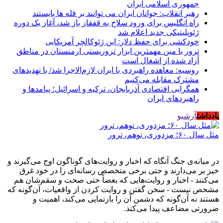
جمهوری اسلامی ایران
رهبر انقلاب: جوانان ایران می توانند بر قله ها بایستند
راه انگلیس برای ورود سلاح به قفقاز باز شد، آغاز یک دوره
ژئوپلیتیکی جدید اعلام شد
خودکشی برای حفظ دلار: این ژئوکالچر آمریکایی
ترور با مین مهمترین ابزار تروریستی ارمنستان در مناطق
آزاد شده از اشغال است
روسیه: معاهده راهبردی با ایران لازم‌الاجرا شد/ با تهدیدهای
مشترک مقابله می‌کنیم
همگرایی اقتصادی آذربایجان، ترکیه و اسرائیل؛ پیامدها و
راهبردهای ایران
یادداشت
آرشیو
مثل سال ۶۰؛ مزدوری، توهم، ترور
در میانه‌ی جنگ آنگاه که اخبار و روایت‌های گوناگون اوج می‌گیرند و
خیز بر می‌دارند و حتی برخی متخصص رسانه‌ای را در خود غرق
می‌کنند - اخبار و روایت‌هایی که بعضاً حتی صحت و سقم‌شان هم
مشخص نیست - سخن گفتن و روایت کردن از واقعیات، آن‌گونه که
هستند نه آن‌گونه که دشمن آن را بازنمایی می‌کند، اهمیت و
ضرورتی مضاعف پیدا می‌کند.