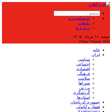
اندیشکده ترند
تبلیغات
درباره ما
جمعه, ۱۶ مرداد , ۱۴۰۵
Friday, 7 August , 2026
خانه
ایران
سیاسی
اجتماعی
اقتصادی
فرهنگی
سلامت
شوراها
ورزش
گردشگری
استان‌ها
جمهوری آذربایجان
قفقاز و آناتولی
Azərbaycanca