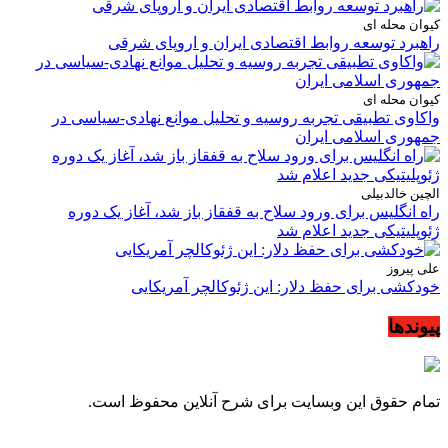
کیوان محله ای
راهبرد توسعه روابط اقتصادی ایران و اروپای شرقی
کیوان محله ای
واکاوی تطبیقی تجربه روسیه و تحلیل موانع نهادی-سیاسی در
جمهوری اسلامی ایران
الچین خالدبیلی
راه انگلیس برای ورود سلاح به قفقاز باز شد، آغاز یک دوره
ژئوپلیتیکی جدید اعلام شد
علی پیروز
خودکشی برای حفظ دلار: این ژئوکالچر آمریکایی
پیوندها
تمام حقوق این وبسایت برای شرح آنلاین محفوظ است.