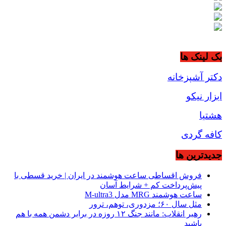
بک لینک ها
دکتر آشپزخانه
ابزار نیکو
هشتیا
کافه گردی
جديدترين ها
فروش اقساطی ساعت هوشمند در ایران | خرید قسطی با
پیش‌پرداخت کم + شرایط آسان
ساعت هوشمند MRG مدل M-ultra3
مثل سال ۶۰؛ مزدوری، توهم، ترور
رهبر انقلاب: مانند جنگ ۱۲ روزه در برابر دشمن همه با هم
باشید