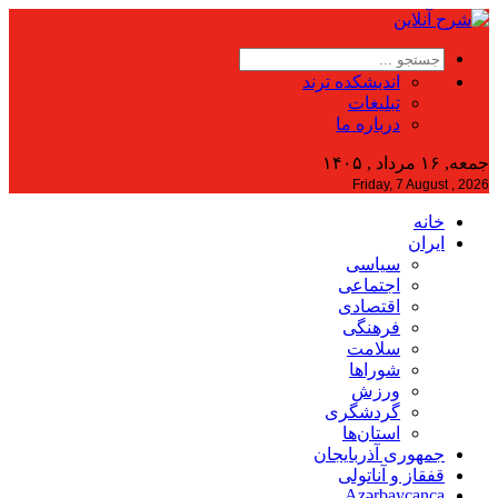
اندیشکده ترند
تبلیغات
درباره ما
جمعه, ۱۶ مرداد , ۱۴۰۵
Friday, 7 August , 2026
خانه
ایران
سیاسی
اجتماعی
اقتصادی
فرهنگی
سلامت
شوراها
ورزش
گردشگری
استان‌ها
جمهوری آذربایجان
قفقاز و آناتولی
Azərbaycanca