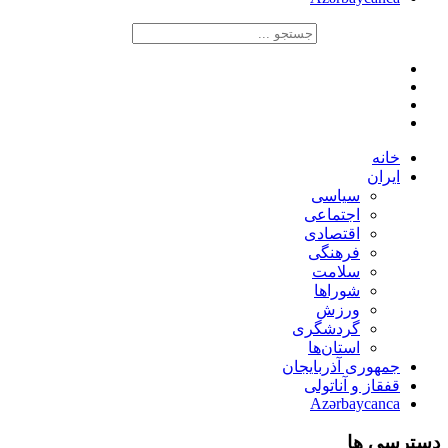
خانه
ایران
سیاسی
اجتماعی
اقتصادی
فرهنگی
سلامت
شوراها
ورزش
گردشگری
استان‌ها
جمهوری آذربایجان
قفقاز و آناتولی
Azərbaycanca
دسترسی ها