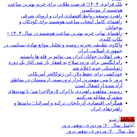
بلک فرایدی ۱۴۰۴؛ فرصت طلایی برای خرید بهترین ساعت
هوشمند از موبیکسور
راهبرد توسعه روابط اقتصادی ایران و اروپای شرقی
راهنمای کامل انتخاب ساعت هوشمند برای کودکان و
نوجوانان
راهنمای نهایی خرید بهترین ساعت هوشمند در سال ۱۴۰۴ +
نکات کلیدی
واکاوی تطبیقی تجربه روسیه و تحلیل موانع نهادی-سیاسی در
جمهوری اسلامی ایران
رهبر انقلاب: جوانان ایران می توانند بر قله ها بایستند
راه انگلیس برای ورود سلاح به قفقاز باز شد، آغاز یک دوره
ژئوپلیتیکی جدید اعلام شد
خودکشی برای حفظ دلار: این ژئوکالچر آمریکایی
ترور با مین مهمترین ابزار تروریستی ارمنستان در مناطق
آزاد شده از اشغال است
روسیه: معاهده راهبردی با ایران لازم‌الاجرا شد/ با تهدیدهای
مشترک مقابله می‌کنیم
همگرایی اقتصادی آذربایجان، ترکیه و اسرائیل؛ پیامدها و
راهبردهای ایران
یادداشت
آرشیو
مثل سال ۶۰؛ مزدوری، توهم، ترور