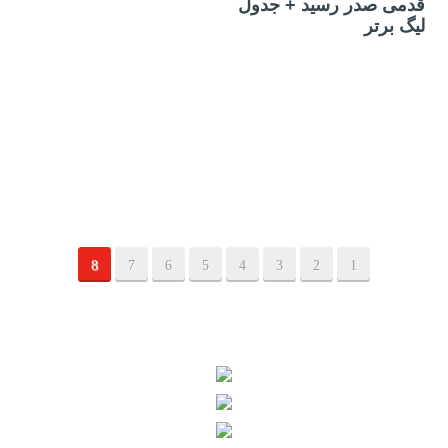
قدمی صدر رسید + جدول
لیگ برتر
8
7
6
5
4
3
2
1