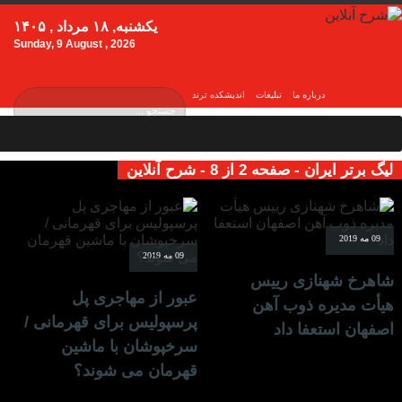
یکشنبه, ۱۸ مرداد , ۱۴۰۵
Sunday, 9 August , 2026
درباره ما
تبلیغات
اندیشکده ترند
لیگ برتر ایران - صفحه 2 از 8 - شرح آنلاین
09 مه 2019
09 مه 2019
شاهرخ شهنازی رییس
عبور از مهاجری پل
هیأت مدیره ذوب‌ آهن
پرسپولیس برای قهرمانی /
اصفهان استعفا داد
سرخپوشان با ماشین
قهرمان می شوند؟