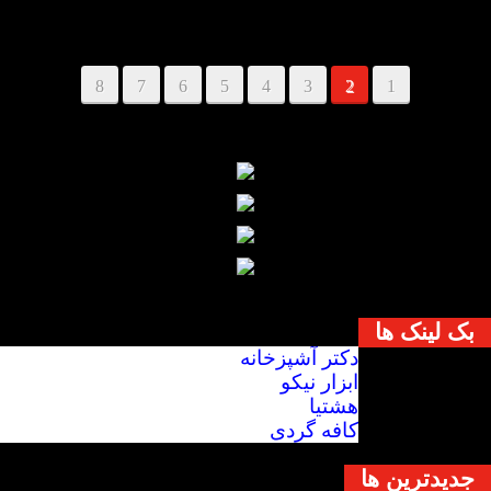
8
7
6
5
4
3
2
1
بک لینک ها
دکتر آشپزخانه
ابزار نیکو
هشتیا
کافه گردی
جديدترين ها