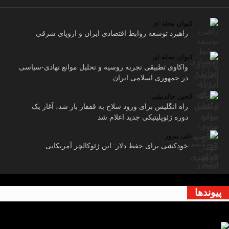
کیوان محله ای
راهبرد توسعه روابط اقتصادی ایران و اروپای شرقی
کیوان محله ای
واکاوی تطبیقی تجربه روسیه و تحلیل موانع نهادی-سیاسی
در جمهوری اسلامی ایران
الچین خالدبیلی
راه انگلیس برای ورود سلاح به قفقاز باز شد، آغاز یک
دوره ژئوپلیتیکی جدید اعلام شد
علی پیروز
خودکشی برای حفظ دلار: این ژئوکالچر آمریکایی
پیوندها