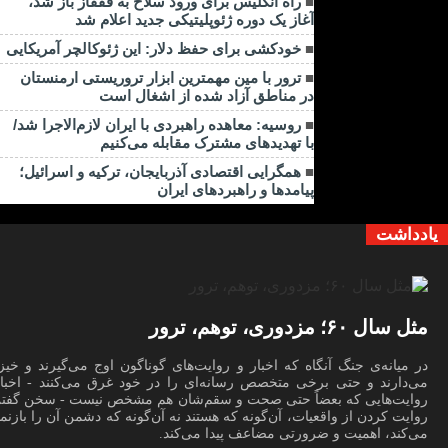
راه انگلیس برای ورود سلاح به قفقاز باز شد،
آغاز یک دوره ژئوپلیتیکی جدید اعلام شد
خودکشی برای حفظ دلار: این ژئوکالچر آمریکایی
ترور با مین مهمترین ابزار تروریستی ارمنستان
در مناطق آزاد شده از اشغال است
روسیه: معاهده راهبردی با ایران لازم‌الاجرا شد/
با تهدیدهای مشترک مقابله می‌کنیم
همگرایی اقتصادی آذربایجان، ترکیه و اسرائیل؛
پیامدها و راهبردهای ایران
یادداشت
مثل سال ۶۰؛ مزدوری، توهم، ترور
در میانه‌ی جنگ آنگاه که اخبار و روایت‌های گوناگون اوج می‌گیرند و خیز
می‌دارند و حتی برخی متخصص رسانه‌ای را در خود غرق می‌کنند - اخبار
روایت‌هایی که بعضاً حتی صحت و سقم‌شان هم مشخص نیست - سخن گفتن
روایت کردن از واقعیات، آن‌گونه که هستند نه آن‌گونه که دشمن آن را بازنم
می‌کند، اهمیت و ضرورتی مضاعف پیدا می‌کند.