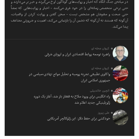
در میانه‌ی جنگ آنگاه که اخبار و روایت‌های گوناگون اوج می‌گیرند و خیز بر می‌دارند و
حتی برخی متخصص رسانه‌ای را در خود غرق می‌کنند - اخبار و روایت‌هایی که بعضاً
حتی صحت و سقم‌شان هم مشخص نیست - سخن گفتن و روایت کردن از واقعیات،
آن‌گونه که هستند نه آن‌گونه که دشمن آن را بازنمایی می‌کند، اهمیت و ضرورتی مضاعف
پیدا می‌کند.
کیوان محله ای
راهبرد توسعه روابط اقتصادی ایران و اروپای شرقی
کیوان محله ای
واکاوی تطبیقی تجربه روسیه و تحلیل موانع نهادی-سیاسی در
جمهوری اسلامی ایران
الچین خالدبیلی
راه انگلیس برای ورود سلاح به قفقاز باز شد، آغاز یک دوره
ژئوپلیتیکی جدید اعلام شد
علی پیروز
خودکشی برای حفظ دلار: این ژئوکالچر آمریکایی