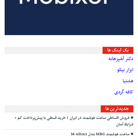
بک لینک ها
دکتر آشپزخانه
ابزار نیکو
هشتیا
کافه گردی
جديدترين ها
فروش اقساطی ساعت هوشمند در ایران | خرید قسطی با پیش‌پرداخت کم +
شرایط آسان
ساعت هوشمند MRG مدل M-ultra3