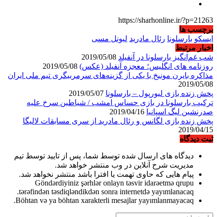
https://sharhonline.ir/?p=21263
برچسب ها
ایسکو
بارسلونا
رئال مادرید
لیونل مسی
اخبار مرتبط
شب غم‌‌انگیز بارسلونا در آنفیلد
2019/05/08
روزنامه های انگلیس؛ معجزه آنفیلد (عکس)
2019/05/08
مذاکره بایرن مونیخ با یکی از گزینه‌های سرمربیگری تیم ملی ایران
2019/05/08
پخش زنده بازی لیورپول – بارسلونا
2019/05/07
ترکیب بارسلونا در بازی حساس امشب / شیاطین سرخ علیه
صدرنشین لیگ اسپانیا
2019/04/16
پخش زنده بازی لگانس و رئال مادرید از سری مسابقات لالیگا
2019/04/15
ثبت دیدگاه
دیدگاه های ارسال شده توسط شما، پس از تایید توسط تیم
مدیریت شرح آنلاین در وب منتشر خواهد شد.
پیام هایی که حاوی تهمت یا افترا باشد منتشر نخواهد شد.
Göndərdiyiniz şərhlər onlayn təsvir idarəetmə qrupu
tərəfindən təsdiqləndikdən sonra internetdə yayımlanacaq.
Böhtan və ya böhtan xarakterli mesajlar yayımlanmayacaq.