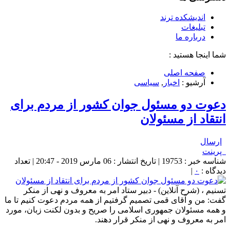
اندیشکده ترند
تبلیغات
درباره ما
شما اینجا هستید :
صفحه اصلی
آرشیو :
اخبار
,
سیاسی
دعوت دو مسئول جوان کشور از مردم برای
انتقاد از مسئولان
ارسال
پرینت
شناسه خبر : 19753 | تاریخ انتشار : 06 مارس 2019 - 20:47 | تعداد
دیدگاه :
۰
|
تسنیم ، (شرح آنلاین) - دبیر ستاد امر به معروف و نهی از منکر
گفت: من و آقای قمی تصمیم گرفتیم از همه مردم دعوت کنیم تا ما
و همه مسئولان جمهوری اسلامی را صریح و بدون لکنت زبان، مورد
امر به معروف و نهی از منکر قرار دهند.