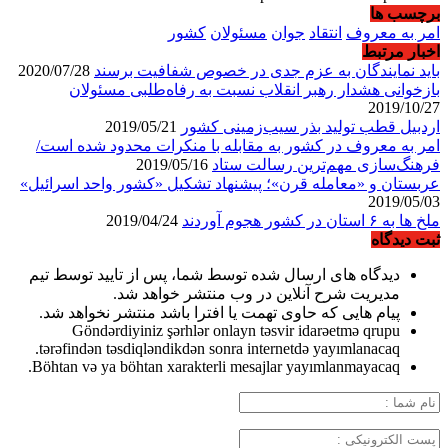
برچسب ها
امر به معروف
انتقاد
جوان
مسئولان
کشور
اخبار مرتبط
باید نمایندگان به عزم جدی در خصوص شفافیت برسند
2020/07/28
بازخوانی هشدار رهبر انقلاب نسبت به رفاه‌طلبی مسئولان
2019/10/27
اردبیل قطب تولید بذر سیب‌زمینی کشور
2019/05/21
امر به معروف در کشور به مقابله با منکرات محدود شده است/
فرهنگ‌سازی مهم‌ترین رسالت ستاد
2019/05/16
عربستان و «معامله قرن»؛ پیشنهاد تشکیل «کشور واحد اسرائیل»
2019/05/03
ملخ ها به ۶ استان در کشور هجوم آوردند
2019/04/24
ثبت دیدگاه
دیدگاه های ارسال شده توسط شما، پس از تایید توسط تیم
مدیریت شرح آنلاین در وب منتشر خواهد شد.
پیام هایی که حاوی تهمت یا افترا باشد منتشر نخواهد شد.
Göndərdiyiniz şərhlər onlayn təsvir idarəetmə qrupu
tərəfindən təsdiqləndikdən sonra internetdə yayımlanacaq.
Böhtan və ya böhtan xarakterli mesajlar yayımlanmayacaq.