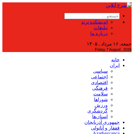
اندیشکده ترند
تبلیغات
درباره ما
جمعه, ۱۶ مرداد , ۱۴۰۵
Friday, 7 August , 2026
خانه
ایران
سیاسی
اجتماعی
اقتصادی
فرهنگی
سلامت
شوراها
ورزش
گردشگری
استان‌ها
جمهوری آذربایجان
قفقاز و آناتولی
Azərbaycanca