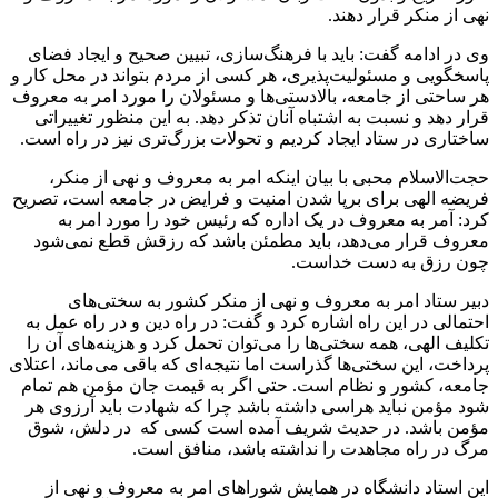
نهی از منکر قرار دهند.
وی در ادامه گفت: باید با فرهنگ‌سازی، تبیین صحیح و ایجاد فضای
پاسخگویی و مسئولیت‌پذیری، هر کسی از مردم بتواند در محل کار و
هر ساحتی از جامعه، بالادستی‌ها و مسئولان را مورد امر به معروف
قرار دهد و نسبت به اشتباه آنان تذکر دهد. به این منظور تغییراتی
ساختاری در ستاد ایجاد کردیم و تحولات بزرگ‌تری نیز در راه است.
حجت‌الاسلام محبی با بیان اینکه امر به معروف و نهی از منکر،
فریضه الهی برای برپا شدن امنیت و فرایض در جامعه است، تصریح
کرد: آمر به معروف در یک اداره که رئیس خود را مورد امر به
معروف قرار می‌دهد، باید مطمئن باشد که رزقش قطع نمی‌شود
چون رزق به دست خداست.
دبیر ستاد امر به معروف و نهی از منکر کشور به سختی‌های
احتمالی در این راه اشاره کرد و گفت: در راه دین و در راه عمل به
تکلیف الهی، همه سختی‌ها را می‌توان تحمل کرد و هزینه‌های آن را
پرداخت، این سختی‌ها گذراست اما نتیجه‌‌ای که باقی می‌ماند، اعتلای
جامعه، کشور و نظام است. حتی اگر به قیمت جان مؤمن هم تمام
شود مؤمن نباید هراسی داشته باشد چرا که شهادت باید آرزوی هر
مؤمن باشد. در حدیث شریف آمده است کسی که در دلش، شوق
مرگ در راه مجاهدت را نداشته باشد، منافق است.
این استاد دانشگاه در همایش شوراهای امر به معروف و نهی از