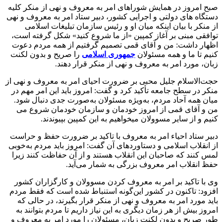
صبح امروز در همایش شوراهای امر به معروف و نهی از منکر کلیه
دستگاه های دولتی و اجرایی کشور، دبیر ستاد امر به معروف و نهی
از منکر با بیان اینکه میان او و رئیس سازمان تبلیغات اسلامی
توافقی مبنی بر آغاز کمپین «از ما شروع کنید» شکل گرفته است،
اظهار داشت: من و آقای قمی تصمیم گرفتیم از همه مردم دعوت
کنیم تا ما و همه مسئولان
جمهوری اسلامی
را صریح و بدون لکنت
زبان، مورد امر به معروف و نهی از منکر قرار دهند.
حجت‌الاسلام جلیل محبی بر ضرورت احیای امر به معروف و نهی از
منکر در سطح جامعه تأکید کرد و گفت: امروز باید این امر مهم در
میان همه آحاد مردم، به‌ویژه مسئولان به‌صورت جدی دنبال شود.
من و آقای قمی از امروز خودمان و سازمان خودمان شروع می
کنیم و از سایر مسوولان میخواهیم به این کمپین بپیوندند.
دبیر ستاد احیاء امر به معروف با تاکید بر ضرورت حفظ و حراست
از انقلاب اسلامی و دستاوردهای آن گفت: امروز باید مردم به‌خوبی
لمس کنند که صاحبان این انقلاب هستند و از آن حفاظت کنند زیرا
حفظ انقلاب امر معروف بزرگی به شمار می‌آید.
وی با تاکید بر امر به معروف کردن مسوولان و کارگزاران کشور
افزود: تاکنون در کشور این‌گونه استنباط شده است که فقط مردم
باید مورد امر به معروف و نهی از منکر قرار بگیرند، در حالی که
امروز بیش از هر زمان دیگری به این نیاز داریم تا مردم بتوانند به
طور صریح و بدون لکنت زبان، مسئولان را مورد امر به معروف و