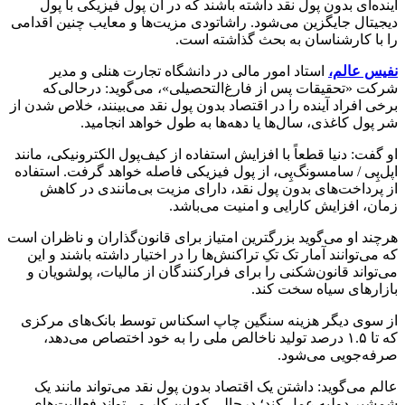
آینده‌ای بدون پول نقد داشته باشند که در آن پول فیزیکی با پول
دیجیتال جایگزین می‌شود. راشاتودی مزیت‌ها و معایب چنین اقدامی
را با کارشناسان به بحث گذاشته است.
نفیس عالم،
استاد امور مالی در دانشگاه تجارت هنلی و مدیر
شرکت «تحقیقات پس از فارغ‌التحصیلی»، می‌گوید: درحالی‌که
برخی افراد آینده را در اقتصاد بدون پول نقد می‌بینند، خلاص شدن از
شر پول کاغذی، سال‌ها یا دهه‌ها به طول خواهد انجامید.
او گفت: دنیا قطعاً با افزایش استفاده از کیف‌پول الکترونیکی، مانند
اپل‌پِی / سامسونگ‌پِی، از پول فیزیکی فاصله خواهد گرفت. استفاده
از پرداخت‌های بدون پول نقد، دارای مزیت بی‌مانندی در کاهش
زمان، افزایش کارایی و امنیت می‌باشد.
هرچند او می‌گوید بزرگترین امتیاز برای قانون‌گذاران و ناظران است
که می‌توانند آمار تک تکِ تراکنش‌ها را در اختیار داشته باشند و این
می‌تواند قانون‌شکنی را برای فرارکنندگان از مالیات، پولشویان و
بازارهای سیاه سخت کند.
از سوی دیگر هزینه سنگین چاپ اسکناس توسط بانک‌های مرکزی
که تا ۱.۵ درصد تولید ناخالص ملی را به خود اختصاص می‌دهد،
صرفه‌جویی می‌شود.
عالم می‌گوید: داشتن یک اقتصاد بدون پول نقد می‌تواند مانند یک
شمشیر دولبه عمل کند؛ درحالی که این کار می‌تواند فعالیت‌های