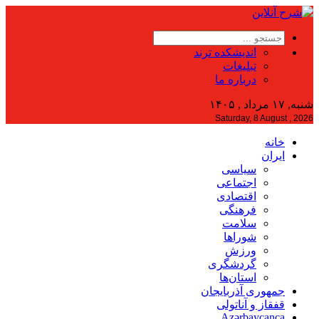
اندیشکده ترند
تبلیغات
درباره ما
شنبه, ۱۷ مرداد , ۱۴۰۵
Saturday, 8 August , 2026
خانه
ایران
سیاسی
اجتماعی
اقتصادی
فرهنگی
سلامت
شوراها
ورزش
گردشگری
استان‌ها
جمهوری آذربایجان
قفقاز و آناتولی
Azərbaycanca