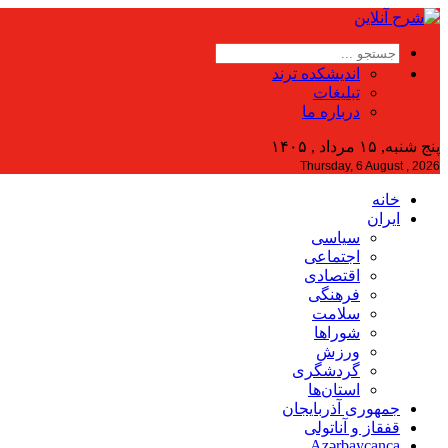
اندیشکده ترند
تبلیغات
درباره ما
پنج شنبه, ۱۵ مرداد , ۱۴۰۵
Thursday, 6 August , 2026
خانه
ایران
سیاسی
اجتماعی
اقتصادی
فرهنگی
سلامت
شوراها
ورزش
گردشگری
استان‌ها
جمهوری آذربایجان
قفقاز و آناتولی
Azərbaycanca