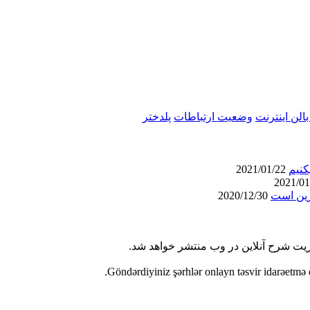
لن اینترنت
وضعیت ارتباطات
پلدختر
2021/01/22
رین است
2020/12/30
ریت شرح آنلاین در وب منتشر خواهد شد.
Göndərdiyiniz şərhlər onlayn təsvir idarəetmə 