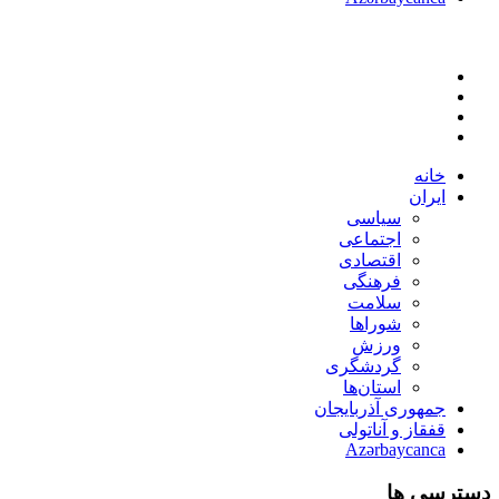
خانه
ایران
سیاسی
اجتماعی
اقتصادی
فرهنگی
سلامت
شوراها
ورزش
گردشگری
استان‌ها
جمهوری آذربایجان
قفقاز و آناتولی
Azərbaycanca
دسترسی ها