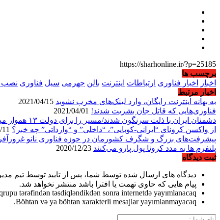
https://sharhonline.ir/?p=25185
برچسب ها
اخبار
اخبار فناوری
ارتباطات
اینترنت
بالن
جهرمی
سیل
فناوری
نصب با
اخبار مرتبط
به بهانه اینترنت رایگان، وارد لینک‌های مخرب نشوید
2021/04/15
فناوری‌هایی که قاتل جان بشریت شدند!
2021/04/01
دشمنان ایران با ذلت سرنگون شدند/مسیر را برای دولت ۱۳ هموار میکنیم
از واکسن کرونای “ایرانی-کوبایی”، “داخلی” و “وارداتی” چه خبر؟
2021/01/11
پیشرفت‌های بزرگ و شگرف کشورمان در حوزه فناوری نانو غرورآف
پلتفرم ها به مدد کرونا پول پارو می‌کنند
2020/12/23
ثبت دیدگاه
دیدگاه های ارسال شده توسط شما، پس از تایید توسط تیم مدی
پیام هایی که حاوی تهمت یا افترا باشد منتشر نخواهد شد.
qrupu tərəfindən təsdiqləndikdən sonra internetdə yayımlanacaq.
Böhtan və ya böhtan xarakterli mesajlar yayımlanmayacaq.