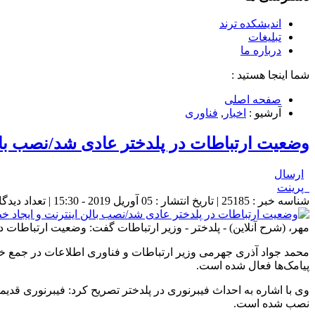
اندیشکده ترند
تبلیغات
درباره ما
شما اینجا هستید :
صفحه اصلی
آرشیو :
اخبار
,
فناوری
وضعیت ارتباطات در پلدختر عادی شد/نصب بالن
ارسال
پرینت
شناسه خبر : 25185 | تاریخ انتشار : 05 آوریل 2019 - 15:30 | تعداد دیدگاه :
مهر، (شرح آنلاین) - پلدختر - وزیر ارتباطات گفت: وضعیت ارتباطات در پلدختر عادی ش
محمد جواد آذری جهرمی وزیر ارتباطات و فناوری اطلاعات در جمع خبر
پیامک‌ها فعال شده است.
وی با اشاره به احداث فیبرنوری در پلدختر تصریح کرد: فیبرنوری قدیمی
نصب شده است.