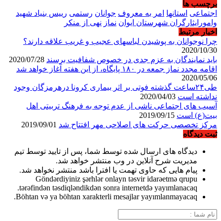
برچسب ها
اجتماعی
استانها
امر به معروف
جوانان
رستمی
رییس بنیاد شهید
وامورایثارگران شهرستان ایوان
نماز
نهی از منکر
اخبار مرتبط
چرا نوجوانان به پوشیدن لباسهای عجیب و غریب علاقه دارند؟
2020/10/30
باید نمایندگان به عزم جدی در خصوص شفافیت برسند
2020/07/28
اقامه مجدد نماز جمعه در ۱۸۰ پایگاه، از این هفته آغاز خواهد شد
2020/05/06
طی۲۴ساعت گذشته فوتی بر اثر بیماری کرونا درهرمزگان وجود
نداشته است
2020/04/03
آسیب های اجتماعی ناشی از عدم توجه به فرهنگ تربیتی اهل
بیت(ع) است
2019/09/15
مرکز تخصصی حرکت های اصلاحی مهر افتتاح شد
2019/09/01
ثبت دیدگاه
دیدگاه های ارسال شده توسط شما، پس از تایید توسط تیم
مدیریت شرح آنلاین در وب منتشر خواهد شد.
پیام هایی که حاوی تهمت یا افترا باشد منتشر نخواهد شد.
Göndərdiyiniz şərhlər onlayn təsvir idarəetmə qrupu
tərəfindən təsdiqləndikdən sonra internetdə yayımlanacaq.
Böhtan və ya böhtan xarakterli mesajlar yayımlanmayacaq.