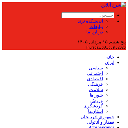
اندیشکده ترند
تبلیغات
درباره ما
پنج شنبه, ۱۵ مرداد , ۱۴۰۵
Thursday, 6 August , 2026
خانه
ایران
سیاسی
اجتماعی
اقتصادی
فرهنگی
سلامت
شوراها
ورزش
گردشگری
استان‌ها
جمهوری آذربایجان
قفقاز و آناتولی
Azərbaycanca