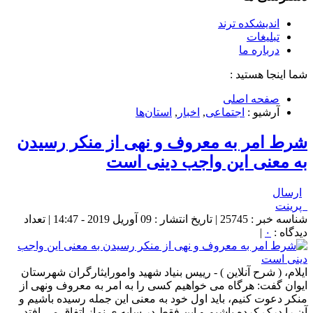
اندیشکده ترند
تبلیغات
درباره ما
شما اینجا هستید :
صفحه اصلی
آرشیو :
اجتماعی
,
اخبار
,
استان‌ها
شرط امر به معروف و نهی از منکر رسیدن
به معنی این واجب دینی است
ارسال
پرینت
شناسه خبر : 25745 | تاریخ انتشار : 09 آوریل 2019 - 14:47 | تعداد
دیدگاه :
۰
|
ایلام، ( شرح آنلاین ) - رییس بنیاد شهید وامورایثارگران شهرستان
ایوان گفت: هرگاه می خواهیم کسی را به امر به معروف ونهی از
منکر دعوت کنیم، باید اول خود به معنی این جمله رسیده باشیم و
آن را درک کرده باشیم و این فقط در سایه ی نماز اتفاق می افتد.