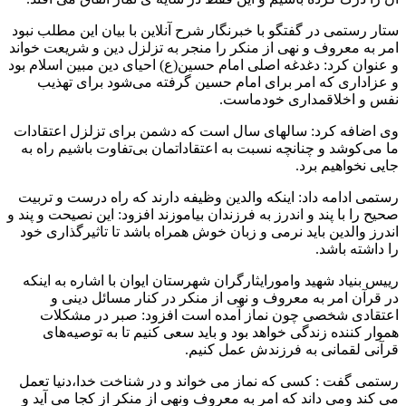
ستار رستمی در گفتگو با خبرنگار شرح آنلاین با بیان این مطلب نبود
امر به معروف و نهی از منکر را منجر به تزلزل دین و شریعت خواند
و عنوان کرد: دغدغه اصلی امام حسین(ع) احیای دین مبین اسلام بود
و عزاداری که امر برای امام حسین گرفته می‌شود برای تهذیب
نفس و اخلاقمداری خودماست.
وی اضافه کرد: سالهای سال است که دشمن برای تزلزل اعتقادات
ما می‌کوشد و چنانچه نسبت به اعتقاداتمان بی‌تفاوت باشیم راه به
جایی نخواهیم برد.
رستمی ادامه داد: اینکه والدین وظیفه دارند که راه درست و تربیت
صحیح را با پند و اندرز به فرزندان بیاموزند افزود: این نصیحت و پند و
اندرز والدین باید نرمی و زبان خوش همراه باشد تا تاثیرگذاری خود
را داشته باشد.
رییس بنیاد شهید وامورایثارگران شهرستان ایوان با اشاره به اینکه
در قرآن امر به معروف و نهی از منکر در کنار مسائل دینی و
اعتقادی شخصی چون نماز آمده است افزود: صبر در مشکلات
هموار کننده زندگی خواهد بود و باید سعی کنیم تا به توصیه‌های
قرآنی لقمانی به فرزندش عمل کنیم.
رستمی گفت : کسی که نماز می خواند و در شناخت خدا،دنیا تعمل
می کند ومی داند که امر به معروف ونهی از منکر از کجا می آید و