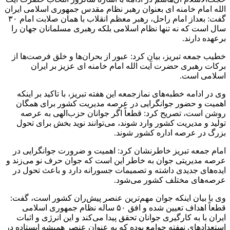
الله امام خامنه ای بعنوان رهبر نظام مقدس جمهوری اسلامی ایران
گفت: بعداز امام راحل، رهبر معظم انقلاب با همان صلابت امام ۳۰
سال است که نه تنها نظام اسلامی بلکه رهبری مسلمانان جهان را
برعهده دارند.
خطیب جمعه تبریز، بیان کرد: عبور از بحران‌ها و خلق فرصت‌ها از
برکات رهبری حضرت آیت الله امام خامنه ای عزیز بر ایران
اسلامی است.
وی در ادامه خطبه‌های نمازجمعه این هفته تبریز، با تاکید بر اینکه
اهمیت و حضور جوانگرایی در عرصه مدیریت کشور برای همگان
روشن است، تصریح کرد: قطعاً اگر جوانان حزب‌الهی به عرصه
تولید و مدیریت کشور وارد شوند، می‌توانند نوید بخش برای تحول
بزرگ در عرصه اداره کشور شوند.
امام جمعه تبریز خاطرنشان کرد: اهمیت و ضرورت جوانگرایی در
عرصه مدیریتی جوان به خاطر این است که جوان حرف نو می‌زند و
ایده‌های جدیدی داشته و تصمیمات جسورانه دارد و باعث تحول در
عرصه‌های مختلف کشور می‌شود.
وی با بیان اینکه جوان مهم‌ترین عنصر پیش‌ران کشور است، گفت:
قطعاً اهداف تعیین شده و افق ۵۰ ساله نظام جمهوری اسلامی
ایران با به کارگیری جوانان تحقق پیدا می‌کند و این انرژی و اثبات
استعدادهای نهفته جوامع بوده که به عنوان عنصر همیشه ایستاده در