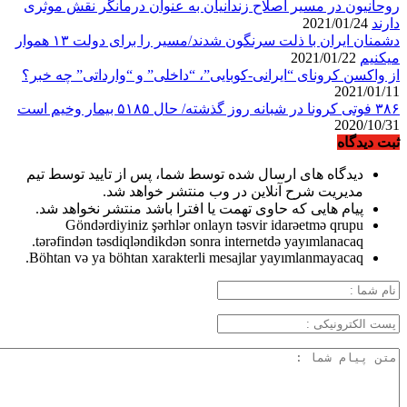
روحانیون در مسیر اصلاح زندانیان به عنوان درمانگر نقش موثری
دارند
2021/01/24
دشمنان ایران با ذلت سرنگون شدند/مسیر را برای دولت ۱۳ هموار
میکنیم
2021/01/22
از واکسن کرونای “ایرانی-کوبایی”، “داخلی” و “وارداتی” چه خبر؟
2021/01/11
۳۸۶ فوتی کرونا در شبانه روز گذشته/ حال ۵۱۸۵ بیمار وخیم است
2020/10/31
ثبت دیدگاه
دیدگاه های ارسال شده توسط شما، پس از تایید توسط تیم
مدیریت شرح آنلاین در وب منتشر خواهد شد.
پیام هایی که حاوی تهمت یا افترا باشد منتشر نخواهد شد.
Göndərdiyiniz şərhlər onlayn təsvir idarəetmə qrupu
tərəfindən təsdiqləndikdən sonra internetdə yayımlanacaq.
Böhtan və ya böhtan xarakterli mesajlar yayımlanmayacaq.