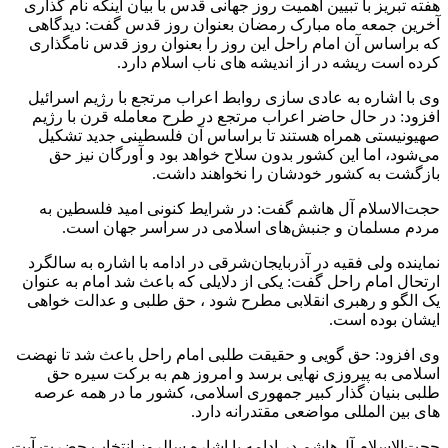
هفته تبریز با تبیین اهمیت روز جهانی قدس با بیان اینکه نام گذاری
آخرین جمعه ماه مبارک رمضان بعنوان روز قدس گفت: دیدگاهی
که براساس آن امام راحل این روز را بعنوان روز قدس نامگذاری
کرده است ریشه در از اندیشه های ناب اسلام دارد.
وی با اشاره به عادی سازی روابط اعراب مرتجع با رژیم اسرائیل
افزود: در حال حاضر اعراب مرتجع در طرح معامله قرن با رژیم
صهیونیستی همراه هستند تا براساس آن فلسطینی جدید تشکیل
می‌شود، اما این کشور بدون سلاح خواهد بود و آورگان نیز حق
بازگشت به کشور خودشان را نخواهند داشت.
حجت‌الاسلام آل هاشم گفت: در شرایط کنونی امید فلسطین به
مردم مسلمان و جنبش‌های اسلامی در سراسر جهان است.
نماینده ولی فقیه در آذربایجان‌شرقی در ادامه با اشاره به سالگرد
ارتحال امام راحل گفت: یکی از دلایلی که باعث شد امام به عنوان
یک الگو و رهبری انقلابی مطرح شود ، حق طلبی و عدالت خواهی
ایشان بوده است.
وی افزود: حق گویی و حقیقت طلبی امام راحل باعث شد تا نهضت
اسلامی به پیروزی نهایی برسد و امروز هم به برکت سیره حق
طلبی بنیان گذار کبیر جمهوری اسلامی، کشور ما در همه عرصه
های بین المللی مواضعی مقتدرانه دارد.
حجت‌الاسلام آل‌هاشم در ادامه با اشاره سالروز انتخاب حضرت آیت