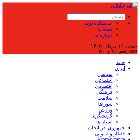
اندیشکده ترند
تبلیغات
درباره ما
جمعه, ۱۶ مرداد , ۱۴۰۵
Friday, 7 August , 2026
خانه
ایران
سیاسی
اجتماعی
اقتصادی
فرهنگی
سلامت
شوراها
ورزش
گردشگری
استان‌ها
جمهوری آذربایجان
قفقاز و آناتولی
Azərbaycanca