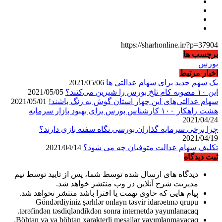
https://sharhonline.ir/?p=37904
برچسب ها
بورس
اخبار مرتبط
یک سهم جدید برای سهام عدالتی ها
2021/05/06
این ۱۰ مصوبه کام تلخ بورس را شیرین می‌کنند؟
2021/05/05
سهام عدالتی‌های این چهار استان گوش به زنگ باشند!
2021/05/01
هشت راهکار ۱۰۰ کارشناس بورس برای بهبود بازار سرمایه
2021/04/24
چرا برخی سرمایه گذاران بورسی نگاه سفته بازی دارند؟
2021/04/19
تکلیف سهام عدالت متوفیان چه می شود؟
2021/04/14
ثبت دیدگاه
دیدگاه های ارسال شده توسط شما، پس از تایید توسط تیم
مدیریت شرح آنلاین در وب منتشر خواهد شد.
پیام هایی که حاوی تهمت یا افترا باشد منتشر نخواهد شد.
Göndərdiyiniz şərhlər onlayn təsvir idarəetmə qrupu
tərəfindən təsdiqləndikdən sonra internetdə yayımlanacaq.
Böhtan və ya böhtan xarakterli mesajlar yayımlanmayacaq.