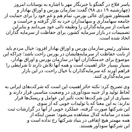
یاسر فلاح در گفتگو با خبرنگار مهر با اشاره به نوسانات امروز
(چهارشنبه ۱۹ دی ۹۸) گفت: سازمان بورس و اوراق بهادار و
همینطور شورای عالی بورس، تمام هم و غم خود را برای حمایت از
جامعه سهامداری و سهامداران خرد به کار گرفته و حراست و
صیانت از سرمایه‌گذاران را وظیفه ذاتی خود می‌دانند و بنابراین
تصمیمات در بازار سرمایه کشور، برای حفاظت از سرمایه گذاران
اتخاذ شده است.
مشاور رئیس سازمان بورس و اوراق بهادار افزود: خیال مردم باید
از بابت حفاظت از سرمایه‌هایشان در بورس راحت باشد؛ چراکه این
موضوع برای خدمتگذاران آنها در سازمان بورس و اوراق بهادار،
بسیار بسیار حائز اهمیت است و همه آنها تلاش دارند تا شرایطی را
فراهم آورند که سرمایه‌گذاران با خیال راحت، در این بازار
سرمایه‌گذاری کنند.
وی تصریح کرد: نکته حائز اهمیت این است که شرکت‌های ایرانی به
لحاظ تولید و از جنبه سودآوری، در وضعیت مناسبی قرار دارند و
بسیاری از این شرکت‌ها تحت تأثیر این عوامل و ریسک‌ها قرار
ندارند؛ به این معنا که با تولیدات خوبی که از سوی
این شرکتها صورت گرفته، عملکرد خوبی از آنها در گزارشات ثبت
شده در سامانه کدال مشاهده می‌شود؛ ضمن اینکه از
همه مهمتر هیچ اتفاقی در بنیاد شرکتها رخ نداده است و
این شرکتها سودآور هستند.