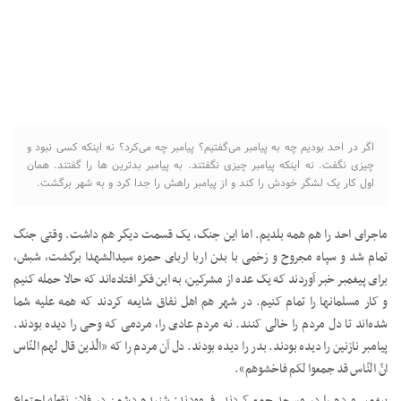
اگر در احد بودیم چه به پیامبر می‌گفتیم؟ پیامبر چه می‌کرد؟ نه اینکه کسی نبود و
چیزی نگفت. نه اینکه پیامبر چیزی نگفتند. به پیامبر بدترین ها را گفتند. همان
اول کار یک لشگر خودش را کند و از پیامبر راهش را جدا کرد و به شهر برگشت.
ماجرای احد را هم همه بلدیم. اما این جنگ، یک قسمت دیگر هم داشت. وقتی جنگ
تمام شد و سپاه مجروح و زخمی با بدن اربا اربای حمزه سیدالشهدا برگشت، شبش،
برای پیغمبر خبر آوردند که یک عده از مشرکین، به این فکر افتاده‌اند که حالا حمله کنیم
و کار مسلمانها را تمام کنیم. در شهر هم اهل نفاق شایعه کردند که همه علیه شما
شده‌اند تا دل مردم را خالی کنند. نه مردم عادی را، مردمی که وحی را دیده بودند.
پیامبر نازنین را دیده بودند. بدر را دیده بودند. دل آن مردم را که «الّذین قال لهم النّاس
انّ النّاس قد جمعوا لکم فاخشوهم».
پیغمبر مردم را در مسجد جمع کردند. فرمودند: شنیدم دشمن در فلان نقطه اجتماع