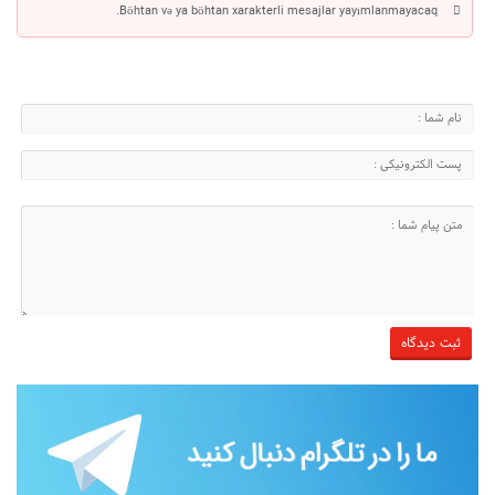
Böhtan və ya böhtan xarakterli mesajlar yayımlanmayacaq.