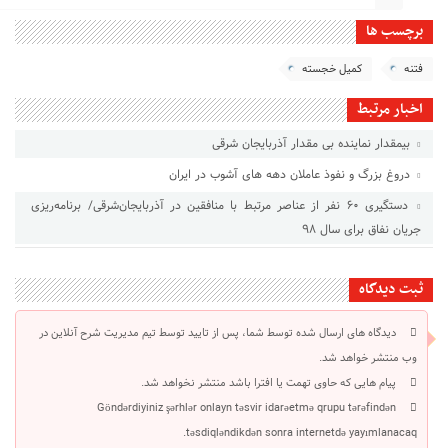
برچسب ها
فتنه
کمیل خجسته
اخبار مرتبط
بیمقدار نماینده بی مقدار آذربایجان شرقی
دروغ بزرگ و نفوذ عاملان دهه های آشوب در ایران
دستگیری ۶۰ نفر از عناصر مرتبط با منافقین در آذربایجان‌شرقی/ برنامه‌ریزی
جریان نفاق برای سال ۹۸
ثبت دیدگاه
دیدگاه های ارسال شده توسط شما، پس از تایید توسط تیم مدیریت شرح آنلاین در
وب منتشر خواهد شد.
پیام هایی که حاوی تهمت یا افترا باشد منتشر نخواهد شد.
Göndərdiyiniz şərhlər onlayn təsvir idarəetmə qrupu tərəfindən
təsdiqləndikdən sonra internetdə yayımlanacaq.