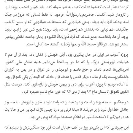
کرده؛ منتظر است که شما غفلت کنید، به شما حمله کند. باید همین امشب بروید آنها
را تارومار کنید. گفتند: حاضریم یا رسول‌اللَّه! فرمود: نه؛ فقط کسانی که امروز در جنگ
احد بودند، آنها باید بروند. یعنی همانهایی که خسته‌اند، همانهایی که از صبح تا شب
جنگیدند، همانهایی که بدنشان هم زخمی است، باید بروند؛ هیچ کس غیر از اینها نباید
برود. آن‌ها، بلافاصله جمع شدند که فَزادَهُم إیمانًا انگیزه و ایمان جامعه انقلابی پیامبر
بیشتر هم شد. «و قالوا حسبنا اللَّه و نعم الوکیل»؛ گفتند خدا کافی است.
پروژه آشوب در ایران در حال پیگیری بود. آبان خودش را نشان داد. بعد از آن هم ۳
عملیات تروریستی بزرگ را که ما در رسانه‌ها می‌دانیم علیه منافع ملی کشور،
امریکایی‌ها انجام دادند و حاج قاسم و ابومهدی را در عراق و در یمن به گزارش
واشنگتن‌پست یک فرمانده دیگر قدس را هدف قرار دادند که البته آن یکی ناموفق بود.
ما آماده بودیم تا پروژه آشوب برای دی و بهمن خودش را بازسازی کند. درست مثل
الگوی ناموفق تابستان داغ ۹۷ بعد از دی ۹۶ که خون حاج قاسم معجزه کرد.
در جنگیم. صحنه روشن است و مرد میدان «سپاه» دارد با خون و آبرویش، با جسم و
جانش خط اول نبرد را پر می‌کند تا مبادا ترکی بر دارد چینی نازک تنهایی من و حالا یک
عده زمین‌گیر ۷۲ساعت تاخیر در اعلام هستند؛ سپاه که پیش می‌رود.
این چیزهایی که این یکی‌دو روز در کف خیابان است قرار بود سنگین‌ترش را ببینیم که