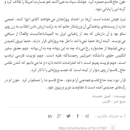
خون حاج قاسم معجزه کرد. موشک سپاه به عین‌الاسد هم جسارت امریکا را غلاف کرد و
گرنه این را پایانی نبود.
نبرد عوض نشده است. آن‌ها در امتداد پروژه‌شان می‌خواهند القای انزوا کنند. تعجبی
ندارد از پست‌های پناهندگی آن ورزشکار خانم که به برکت ارزش دادن انقلاب به زن روی
سکو بود و آن بازیکن که بعد از راهیابی ایران به المپیک(جالبست واقعا!) از سیاهی
می‌نویسد. البته آن‌ها حتما نمی‌دانند داخل چه پروژه‌ای قرار دارند. حتما بیرون‌کشیدن
برخی فیلم‌ها از جشنواره رخ می‌داد چه به این بهانه چه به آن بهانه. مهم حضور سفیر
انگلیس جلوی دانشگاه امیرکبیر رحمت‌الله علیه است. مهم توییت فارسی ترامپ
است. مهم توییت پمپئو است «که اعتراضات ادامه دارد» و ما می‌دانیم که کندن عکس
حاج_قاسم از روی دیوار از کینه است که عجب پروژه‌ای را ناکار کرد.
قرار نبود بعد حاج قاسم همه‌چی آرام شود. حاج قاسم ما را محکم‌تر کرد. خون او در
رگ‌های جدیدی آمده است تا مقاومت عزیز و پیروز شود.
نویسنده : کمیل خجسته
منبع خبر : فارس
به اشتراک بگذارید :
https://sharhonline.ir/?p=37987