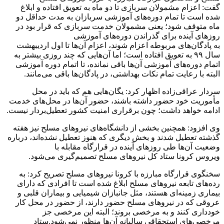
گفت: اعزام مشمولان سربازی تا دو ماه به تعویق افتاده و ابلاغ
شده است تا تمام دوره‌های آموزشی سربازان به مدت حداقل دو
ماه متوقف شود؛ یعنی مشمولان خدمت سربازی که قرار بود در
روزهای آینده برای گذراندن دوره‌های آموزشی
به پادگان‌های مربوطه اعزام شوند، اعزام آن‌ها تا اول اردیبهشت
سال ۹۹ به تعویق افتاده است؛ اما آن‌هایی که چند روزی بیشتر به
اتمام دوره‌های آموزشی آن‌ها باقی نمانده، تا اتمام دوره آموزشی
البته با رعایت تمام نکات بهداشتی، در پادگان‌ها باقی می‌مانند.
سردار عراقی‌زاده اظهار کرد: یگان‌هایی هم که باید در محل
مأموریت خود حضور داشته باشند، حضور آن‌ها در محل‌های خدمت
ادامه خواهد داشت؛ چون برقراری امنیت کشور تعطیل‌بردار نیست.
وی افزود: همچنین بخشی از دانشگاه‌های نیروهای مسلح نیز هفته
گذشته تعطیل شدند و بخش دیگری که هنوز تعطیل نشده‌اند، درباره
وضعیت آن‌ها طی روزهای آینده در قرارگاه مقابله با
ویروس کرونا ستاد کل نیروهای مسلح تصمیم‌گیری می‌شود.
سخنگوی قرارگاه مبارزه با کرونا نیروهای مسلح تصریح کرد: به
رده‌های تابعه نیروهای مسلح ابلاغ شده است تا افرادی که دارای
بیماری زمینه‌ای هستند، مثل جانبازان شیمیایی و بیماران قلبی و
عروقی که در نیروهای مسلح حضور دارند، از حضور در محل کار
خودداری کنند و به مرخصی بروند؛ البته این مرخصی جز
مرخصی‌های استحقاقی سالیانه آن‌ها منظور نمی‌شود.ستاد