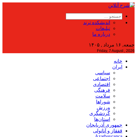
اندیشکده ترند
تبلیغات
درباره ما
جمعه, ۱۶ مرداد , ۱۴۰۵
Friday, 7 August , 2026
خانه
ایران
سیاسی
اجتماعی
اقتصادی
فرهنگی
سلامت
شوراها
ورزش
گردشگری
استان‌ها
جمهوری آذربایجان
قفقاز و آناتولی
Azərbaycanca