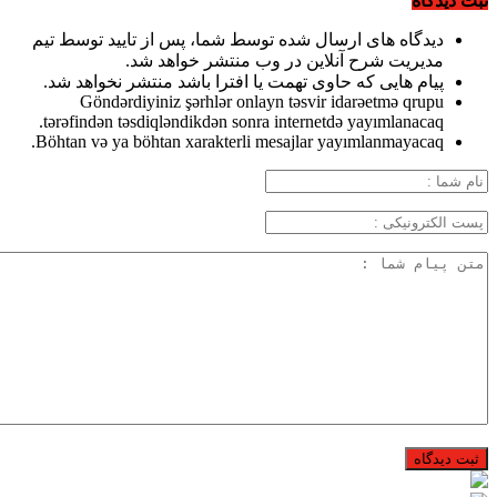
ثبت دیدگاه
دیدگاه های ارسال شده توسط شما، پس از تایید توسط تیم
مدیریت شرح آنلاین در وب منتشر خواهد شد.
پیام هایی که حاوی تهمت یا افترا باشد منتشر نخواهد شد.
Göndərdiyiniz şərhlər onlayn təsvir idarəetmə qrupu
tərəfindən təsdiqləndikdən sonra internetdə yayımlanacaq.
Böhtan və ya böhtan xarakterli mesajlar yayımlanmayacaq.