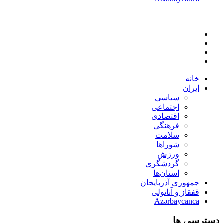
خانه
ایران
سیاسی
اجتماعی
اقتصادی
فرهنگی
سلامت
شوراها
ورزش
گردشگری
استان‌ها
جمهوری آذربایجان
قفقاز و آناتولی
Azərbaycanca
دسترسی ها