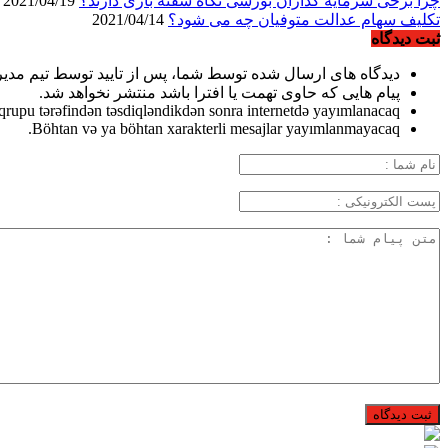
چرا برخی سرمایه گذاران بورسی نگاه سفته بازی دارند؟
2021/04/19
تکلیف سهام عدالت متوفیان چه می شود؟
2021/04/14
ثبت دیدگاه
دیدگاه های ارسال شده توسط شما، پس از تایید توسط تیم مدی
پیام هایی که حاوی تهمت یا افترا باشد منتشر نخواهد شد.
qrupu tərəfindən təsdiqləndikdən sonra internetdə yayımlanacaq.
Böhtan və ya böhtan xarakterli mesajlar yayımlanmayacaq.