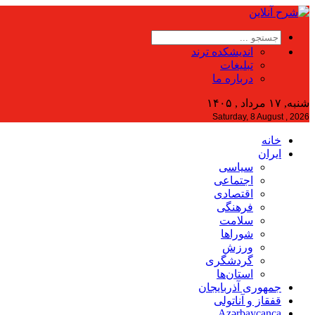
اندیشکده ترند
تبلیغات
درباره ما
شنبه, ۱۷ مرداد , ۱۴۰۵
Saturday, 8 August , 2026
خانه
ایران
سیاسی
اجتماعی
اقتصادی
فرهنگی
سلامت
شوراها
ورزش
گردشگری
استان‌ها
جمهوری آذربایجان
قفقاز و آناتولی
Azərbaycanca