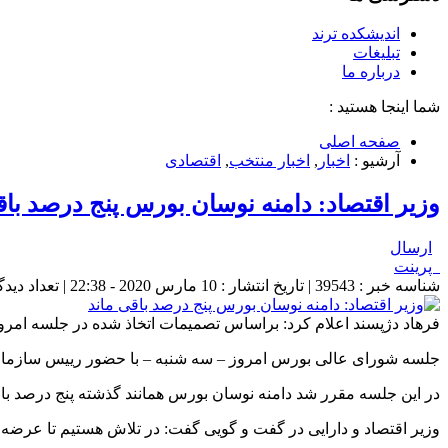
اندیشکده ترند
تبلیغات
درباره ما
شما اینجا هستید :
صفحه اصلی
آرشیو :
اخبار
,
اخبار منتخب
,
اقتصادی
وزیر اقتصاد: دامنه نوسان بورس پنج درصد باق
ارسال
پرینت
شناسه خبر : 39543 | تاریخ انتشار : 10 مارس 2020 - 22:38 | تعداد دیدگاه :
فرهاد دژپسند اعلام کرد: براساس تصمیمات اتخاذ شده در جلسه امروز
جلسه شورای عالی بورس امروز – سه شنبه – با حضور رییس سازمان بو
در این جلسه مقرر شد دامنه نوسان بورس همانند گذشته پنج درصد باق
وزیر اقتصاد و دارایی در گفت و گویی گفت: در تلاش هستیم تا عرضه او