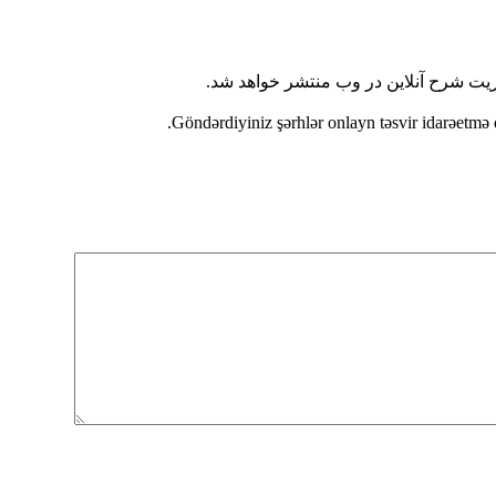
ریت شرح آنلاین در وب منتشر خواهد شد.
Göndərdiyiniz şərhlər onlayn təsvir idarəetmə 