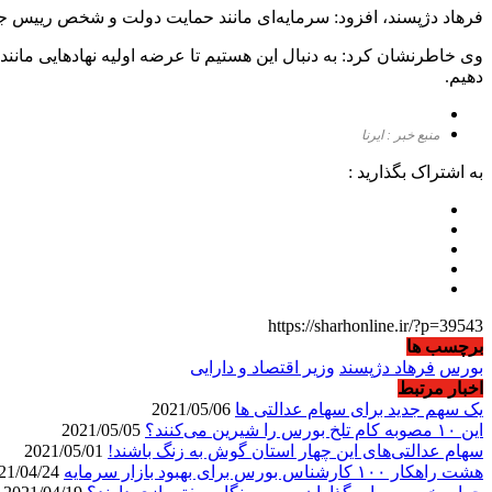
فرهاد دژپسند، افزود: سرمایه‌ای مانند حمایت دولت و شخص رییس 
وی خاطرنشان کرد: به دنبال این هستیم تا عرضه اولیه نهادهایی مان
دهیم.
منبع خبر : ایرنا
به اشتراک بگذارید :
https://sharhonline.ir/?p=39543
برچسب ها
بورس
فرهاد دژپسند
وزیر اقتصاد و دارایی
اخبار مرتبط
یک سهم جدید برای سهام عدالتی ها
2021/05/06
این ۱۰ مصوبه کام تلخ بورس را شیرین می‌کنند؟
2021/05/05
سهام عدالتی‌های این چهار استان گوش به زنگ باشند!
2021/05/01
هشت راهکار ۱۰۰ کارشناس بورس برای بهبود بازار سرمایه
2021/04/24