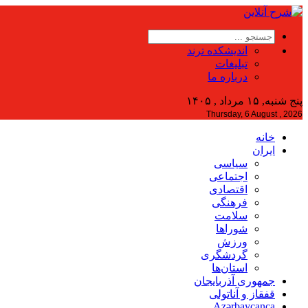
اندیشکده ترند
تبلیغات
درباره ما
پنج شنبه, ۱۵ مرداد , ۱۴۰۵
Thursday, 6 August , 2026
خانه
ایران
سیاسی
اجتماعی
اقتصادی
فرهنگی
سلامت
شوراها
ورزش
گردشگری
استان‌ها
جمهوری آذربایجان
قفقاز و آناتولی
Azərbaycanca