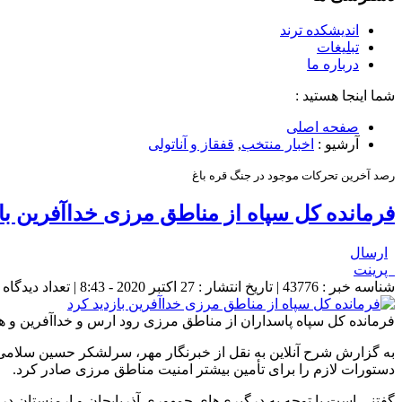
اندیشکده ترند
تبلیغات
درباره ما
شما اینجا هستید :
صفحه اصلی
آرشیو :
اخبار منتخب
,
قفقاز و آناتولی
رصد آخرین تحرکات موجود در جنگ قره باغ
فرمانده کل سپاه از مناطق مرزی خداآفرین با
ارسال
پرینت
شناسه خبر : 43776 | تاریخ انتشار : 27 اکتبر 2020 - 8:43 | تعداد دیدگاه :
فرمانده کل سپاه پاسداران از مناطق مرزی رود ارس و خداآفرین و هم
به گزارش شرح آنلاین به نقل از خبرنگار مهر، سرلشکر حسین سلامی
دستورات لازم را برای تأمین بیشتر امنیت مناطق مرزی صادر کرد.
گفتنی است با توجه به درگیری‌های جمهوری آذربایجان و ارمنستان 