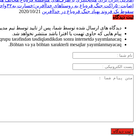
اصابت۵۰راکت جنگ قره‌باغ به روستاهای خداآفرین/خسارت به۳۲واحدمسکونی
سقوط یک فروند پهپاد جنگ قره‌باغ در خداآفرین
2020/10/21
ثبت دیدگاه
دیدگاه های ارسال شده توسط شما، پس از تایید توسط تیم مدی
پیام هایی که حاوی تهمت یا افترا باشد منتشر نخواهد شد.
qrupu tərəfindən təsdiqləndikdən sonra internetdə yayımlanacaq.
Böhtan və ya böhtan xarakterli mesajlar yayımlanmayacaq.