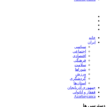
خانه
ایران
سیاسی
اجتماعی
اقتصادی
فرهنگی
سلامت
شوراها
ورزش
گردشگری
استان‌ها
جمهوری آذربایجان
قفقاز و آناتولی
Azərbaycanca
دسترسی ها