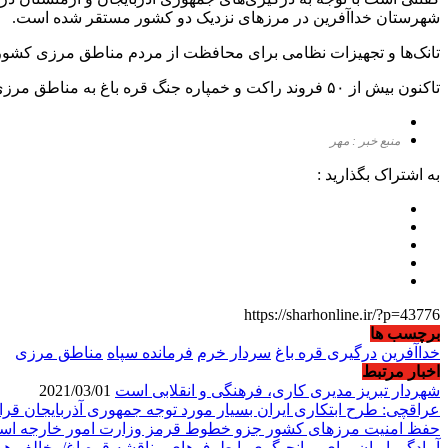
شهرستان خداآفرین در مرزهای نزدیک دو کشور مستقر شده است.
تانک‌ها و تجهیزات نظامی برای محافظت از مردم مناطق مرزی کشورم
تاکنون بیش از ۵۰ فروند راکت و خمپاره جنگ قره باغ به مناطق مرزی کشورمان در خداآفرین برخورد کرده است.
منبع خبر : مهر
به اشتراک بگذارید :
https://sharhonline.ir/?p=43776
برچسب ها
خداآفرین
درگیری قره باغ
سردار خرم
فرمانده سپاه
مناطق مرزی
اخبار مرتبط
شهردار تبریز مدیری کاری، فرهنگی و انقلابی است
2021/03/01
عراقچی: طرح ابتکاری ایران بسیار مورد توجه جمهوری آذربایجان قر
حفظ امنیت مرزهای کشور جزو خطوط قرمز وزارت امور خارجه ا
آمادگی ایران برای میانجیگری با طرف‌های مناقشه قره‌باغ/مخالف ه