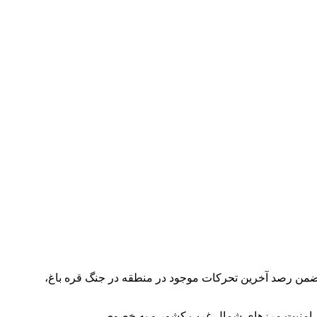
 ضمن رصد آخرین تحرکات موجود در منطقه در جنگ قره باغ،
 حفظ امنیت مرزهای شمال غرب کشور و به خصوص