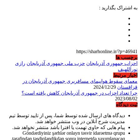
به اشتراک بگذارید :
https://sharhonline.ir/?p=46941
برچسب ها
احزاب جمهوری آذربایجان
حزب ملی جمهوری آذربایجان
رازی
نوراللهیف
اخبار مرتبط
معمای سقوط هواپیمای مسافربری جمهوری آذربایجان در
قزاقستان
2024/12/29
چرا تعداد احزاب در جمهوری آذربایجان کاهش یافته است؟
2023/08/02
ثبت دیدگاه
دیدگاه های ارسال شده توسط شما، پس از تایید توسط تیم
مدیریت شرح آنلاین در وب منتشر خواهد شد.
پیام هایی که حاوی تهمت یا افترا باشد منتشر نخواهد شد.
Göndərdiyiniz şərhlər onlayn təsvir idarəetmə qrupu
tərəfindən təsdiqləndikdən sonra internetdə yayımlanacaq.