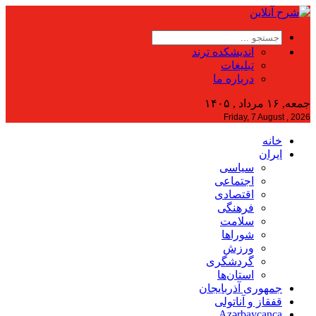
اندیشکده ترند
تبلیغات
درباره ما
جمعه, ۱۶ مرداد , ۱۴۰۵
Friday, 7 August , 2026
خانه
ایران
سیاسی
اجتماعی
اقتصادی
فرهنگی
سلامت
شوراها
ورزش
گردشگری
استان‌ها
جمهوری آذربایجان
قفقاز و آناتولی
Azərbaycanca