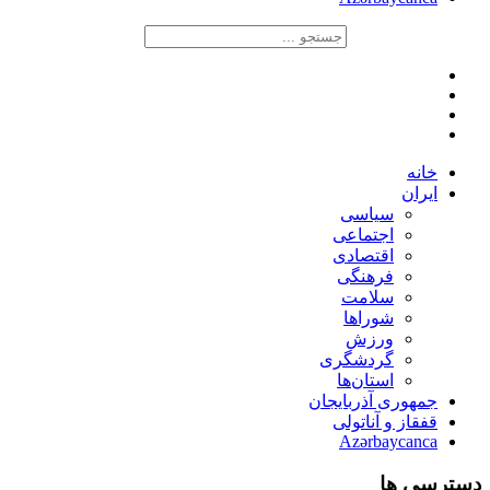
خانه
ایران
سیاسی
اجتماعی
اقتصادی
فرهنگی
سلامت
شوراها
ورزش
گردشگری
استان‌ها
جمهوری آذربایجان
قفقاز و آناتولی
Azərbaycanca
دسترسی ها