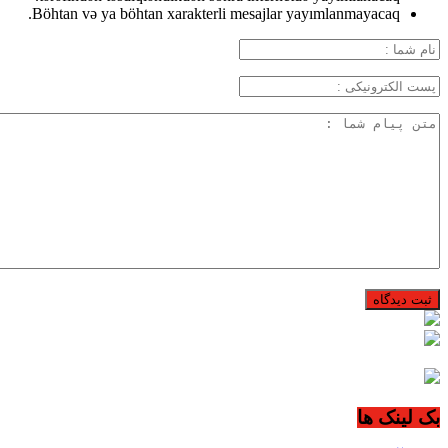
Böhtan və ya böhtan xarakterli mesajlar yayımlanmayacaq.
بک لینک ها