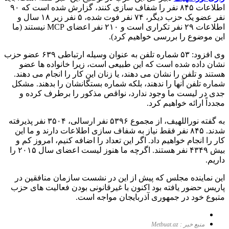
اطلاعات ۸۴۵ نفر را شفاف سازی کنند، گزارش شده است که ۹۰
نفر عضو یک حزب دیگر، ۷۴ نفر فوت شده، ۵ نفر زیر ۱۸ سال و
اطلاعات ۲۹ نفر تکراری است و ۲۱۰ نفر
اعضای MCP نیستند (ما
این موضوع را بررسی خواهیم کرد).
وی افزود: ۵۳ شماره تلفن به عنوان وسیله ارتباطی ۶۳۹ عضو حزب
نشان داده شده است که این طبیعی است، زیرا خانواده ها عضو
هستند و تلفن را نشان می دهند، یا زنان این کار را انجام می دهند.
شماره تلفن آنها را ندهند، بلکه شماره بستگانشان را بدهند. مشکل
جدی در لیست ما وجود ندارد، نواقص مذکور را برطرف کرده و
مجدداً ارائه خواهیم کرد.
به گفته نوراللهیف، از مجموع ۵۳۹۶ نفر ارسالی، ۳۵۰۴ نفر پذیرفته
شدند. ۸۴۵ نفر فقط نیاز به شفاف سازی اطلاعات دارند و ما این
کار را انجام خواهیم داد. اگر این تعداد را اضافه کنیم، امروز کم و
بیش ۴۳۴۹ نفر هستند. اگرچه ما هنوز لیست اعضای سال ۲۰۱۵ را
داریم.
این نماینده مجلس که پیش از این در نشست سازمان منافقین در
پاریس حضور یافته بود اکنون با غیرقانونی بودن فعالیت های حزب
متبوع خود در جمهوری آذربایجان مواجه است.
منبع خبر : Metbuat.az