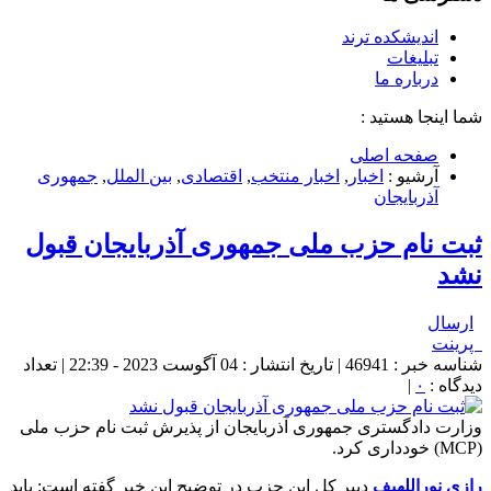
اندیشکده ترند
تبلیغات
درباره ما
شما اینجا هستید :
صفحه اصلی
آرشیو :
اخبار
,
اخبار منتخب
,
اقتصادی
,
بین الملل
,
جمهوری
آذربایجان
ثبت نام حزب ملی جمهوری آذربایجان قبول
نشد
ارسال
پرینت
شناسه خبر : 46941 | تاریخ انتشار : 04 آگوست 2023 - 22:39 | تعداد
دیدگاه :
۰
|
وزارت دادگستری جمهوری آذربایجان از پذیرش ثبت نام حزب ملی
(MCP) خودداری کرد.
رازی نوراللهیف
دبیر کل این حزب در توضیح این خبر گفته است: باید