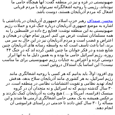
صهیونیستی در غزه و نیز در منطقه گفت: آنها هیچگاه حامی ما
نبوده‌اند، رژیمی با روحیه اشغالگرانه نمی‌تواند با مردم قربانی
اشغال که مردم آذربایجان هستند، دوست باشد.
محسن صمداف
رهبر حزب اسلام جمهوری آذربایجان در یادداشتی با
اشاره به موضع جمهوری آذربایجان درباره جنگ غزه و حملات رژیم
صهیونیستی به این منطقه نوشت: فجایع رخ داده در فلسطین را به
همه مسلمانان تسلیت عرض می کنم. امروز تمام جهان در هیجان و
اعتراض و غضب است و مردم آذربایجان نیز در این حال به سر می
برند، اما باعث تأسف است که به واسطه رسانه های آذربایجان چنین
شایع شده و در فکر جوانان ما چنین تلقین کرده اند که در جنگ ۴۴
روزه، رژیم اسرائیل حامی ما بوده و به همین دلیل ما به آنها ابراز
دوستی کرده و اعتراض به جنایات رژیم صهیونسیتی برای ما مناسب
نیست!! این اساساً یک استدلال دروغین است.
وی افزود: اولاً، باید بدانیم که هر کسی با روحیه اشغالگری مانند
رژیم اسرائیل، به هر کشوری مانند آذربایجان سلاح بدهد، هدفش
ایجاد تهدید نظامی و تقویت اغتشاشات نظامی در منطقه است. در
۳۰ سال گذشته دیدیم که نه اسرائیل و نه متحدان آن در گروه
مینسک (فرانسه، آمریکا و … ) هیچ وقت به آذربایجان کمک نکردند و
برعکس همیشه به یک معنی حامی اشغالگری ارمنی ها شدند و این
مسأله را ۳۰ سال کش دادند تا خدمتی در راستای فراموشی آن
انجام دهند.