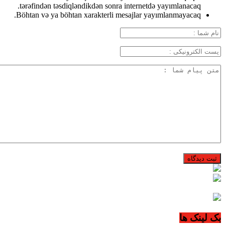
tərəfindən təsdiqləndikdən sonra internetdə yayımlanacaq.
Böhtan və ya böhtan xarakterli mesajlar yayımlanmayacaq.
بک لینک ها