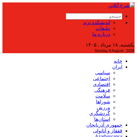
اندیشکده ترند
تبلیغات
درباره ما
یکشنبه, ۱۸ مرداد , ۱۴۰۵
Sunday, 9 August , 2026
خانه
ایران
سیاسی
اجتماعی
اقتصادی
فرهنگی
سلامت
شوراها
ورزش
گردشگری
استان‌ها
جمهوری آذربایجان
قفقاز و آناتولی
Azərbaycanca