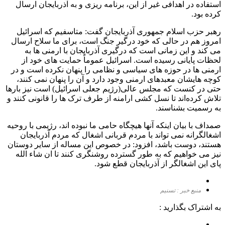
استفاده در اهدافی غیر از این، برنامه ریزی و به آذربایجان ارسال
کرده بود.
رهبر حزب اسلام جمهوری آذربایجان گفت: متاسفیم که اسرائیل
امروز هم در حالی که خود درگیر جنگ است، برای ما سلاح ارسال
می کند و این زمانی است که درگیری آذربایجان با ارمنی ها به
لحظات پایانی رسیده است‌. اسرائیل عموماً حمایت های خود از
ارمنی ها در حوزه های سیاسی و نظامی را پنهان نکرده است و در
کوچه هایشان معبدهای ارمنی وجود دارد و آن را پنهان نمی کنند،
حتی در کنست که مجلس عالی(رژیم جعلی اسرائیل) است نیز بارها
تلاش کرده‌اند تا نسل کشی ارامنه از طرف ترک ها را قانونی کنند و
به رسمیت بشناسند.
صمداف با بیان اینکه آنها هیچگاه حامی ما نبوده اند، رژیمی با روحیه
اشغالگرانه نمی تواند با مردم قربانی اشغال که مردم آذربایجان
هستند، دوست باشد، افزود: در خصوص این مساله از سایر دوستان
نیز می خواهیم که به طور گسترده روشنگری کنند تا ان شاء الله
پای این اشغالگر از آذربایجان قطع شود.
منبع خبر : تسنیم
به اشتراک بگذارید :