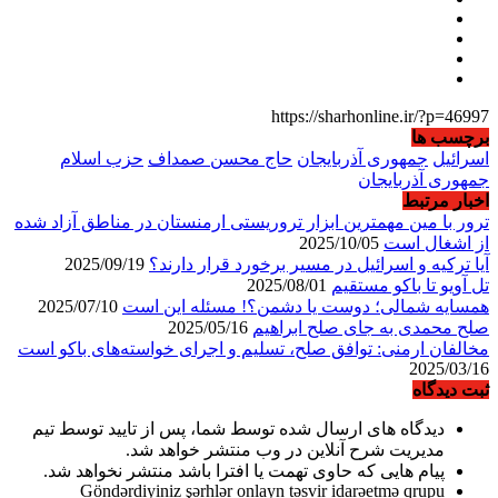
https://sharhonline.ir/?p=46997
برچسب ها
اسرائیل
جمهوری آذربایجان
حاج محسن صمداف
حزب اسلام
جمهوری آذربایجان
اخبار مرتبط
ترور با مین مهمترین ابزار تروریستی ارمنستان در مناطق آزاد شده
از اشغال است
2025/10/05
آیا ترکیه و اسرائیل در مسیر برخورد قرار دارند؟
2025/09/19
تل آویو تا باکو مستقیم
2025/08/01
همسایه شمالی؛ دوست یا دشمن؟! مسئله این است
2025/07/10
صلح محمدی به جای صلح ابراهیم
2025/05/16
مخالفان ارمنی: توافق صلح، تسلیم و اجرای خواسته‌های باکو است
2025/03/16
ثبت دیدگاه
دیدگاه های ارسال شده توسط شما، پس از تایید توسط تیم
مدیریت شرح آنلاین در وب منتشر خواهد شد.
پیام هایی که حاوی تهمت یا افترا باشد منتشر نخواهد شد.
Göndərdiyiniz şərhlər onlayn təsvir idarəetmə qrupu