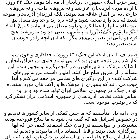
رهبر حزب اسلام جمهوری آذربایجان ادامه داد: دوماً، جنگ ۴۴ روزه
با اراده مردم آذربایجان آغاز شد و نه نیروهای داخلی و نه نیروهای
خارجی به این اتفاق علاقه مند نبودند، بلکه فرزندان آذربایجان متوجه
شدند که باید وارد صحنه شوند و قدم بردارند و خداوند متعال نیز
نتیجه اقدام آنها را عطا کرد. خداوند متعال می فرمایند که إِنَّ اللَّهَ لا
یُغَیِّرُ ما بِقَومٍ حَتّىٰ یُغَیِّروا ما بِأَنفُسِهِم یعنی خداوند سرنوشت هیچ
قوم (و ملّتی) را تغییر نمی‌دهد مگر آنکه آنان آنچه را در خودشان
است تغییر دهند.
صمد اف با بیان اینکه این جنگ (۴۴ روزه) با فداکاری و خون شما
آغاز شد و در نتیجه جهان دید که نمی توانند جلوی مردم آذربایجان را
با شلیک موشک به شهرهای برده و گنجه بگیرند و مجبور شدند این
مسأله را از طریق صلح حل کنند، اظهار داشت: من به نیروهای
شرکت کننده در این درگیری های نظامی مراجعه می کنم و آنها
خوب می دانند که بسیاری از موشک ها و راکت های مورد استفاده
آنها در جنگ، در جمهوری اسلامی ایران تولید شده بود و بر این
اساس هیئت نظامی آذربایجان از جمهوری اسلامی ایران تشکر کرد
که در یوتیوب موجود است.
وی ادامه داد: متأسفیم که ما چنین کمکی از سایر کشور ها ندیدیم و
در خصوص اسرائیل هم که گفته می شود به ما سلاح فروخته بودند،
بیشترشان را نتوانستیم در زمان جنگ استفاده کنیم، چرا که آنها
رمزگذاری شده بودند و قابل استفاده برای ما نبودند و دیدیم که
اسراییل این سلاح ها را نه برای استفاده در جنگ قره باغ، بلکه برای