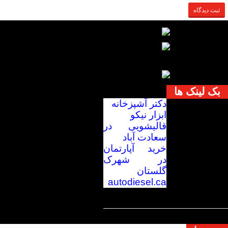
بک لینک ها
دکتر آشپزخانه
ابزار نیکو
قالیشویی در
سعادت آباد
خرید آپارتمان
در شهرک
گلستان
autodiesel.ca