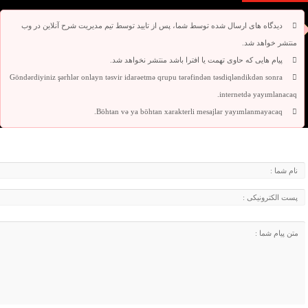
دیدگاه های ارسال شده توسط شما، پس از تایید توسط تیم مدیریت شرح آنلاین در وب
منتشر خواهد شد.
پیام هایی که حاوی تهمت یا افترا باشد منتشر نخواهد شد.
Göndərdiyiniz şərhlər onlayn təsvir idarəetmə qrupu tərəfindən təsdiqləndikdən sonra
internetdə yayımlanacaq.
Böhtan və ya böhtan xarakterli mesajlar yayımlanmayacaq.