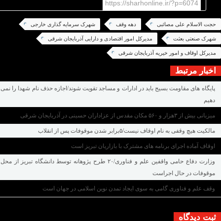
https://sharhonline.ir/?p=6074
حجت الاسلام علی مصائبی
دهه وقف
شهرک سرمایه گذاری خارجی
شهرک صنعتی بعثت
مدیرکل امور اقتصادی و دارایی آذربایجان شرقی
مدیرکل اوقاف و امور خیریه آذربایجان شرقی
اخبار مرتبط
پایگاه های مقاومت بسیج باید در ادارات و مساجد تقویت شوند/اجازه حذف نام شهدا را نمی
دهیم
میزبانی بیش از ۳هزار و ۵۶۰ مکان مقدس از عزاداران حسینی در آذربایجان شرقی
مالکیت هیچ وقفی به نام اوقاف نیست/۵برابر شدن موقوفات پس از انقلاب
اوقاف آماده اجرای برنامه های مشترک با بازاریان تبریز است
وزارت دفاع حامی واقفین علم و فناوری/۲۰ طرح پژوهانه توسط دانشگاه تبریز از محل
موقوفات در حال اجراست
وقف علم و فناوری گامی به سوی ایجاد تمدن نوین اسلامی در جهان است
ثبت دیدگاه