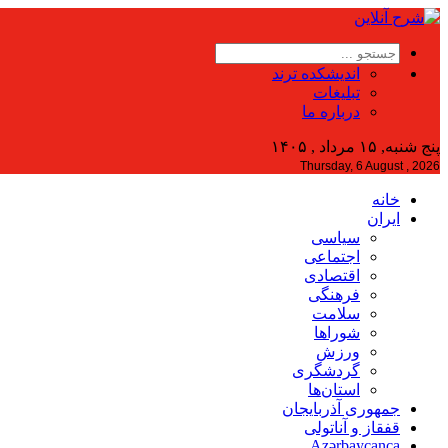
اندیشکده ترند
تبلیغات
درباره ما
پنج شنبه, ۱۵ مرداد , ۱۴۰۵
Thursday, 6 August , 2026
خانه
ایران
سیاسی
اجتماعی
اقتصادی
فرهنگی
سلامت
شوراها
ورزش
گردشگری
استان‌ها
جمهوری آذربایجان
قفقاز و آناتولی
Azərbaycanca