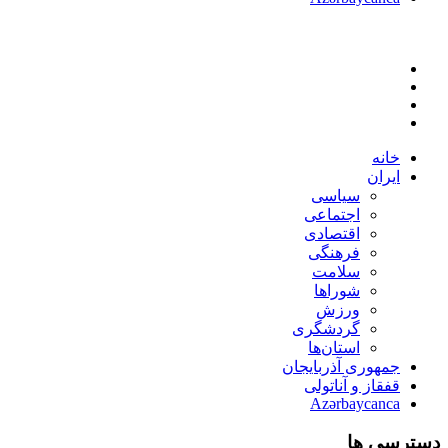
خانه
ایران
سیاسی
اجتماعی
اقتصادی
فرهنگی
سلامت
شوراها
ورزش
گردشگری
استان‌ها
جمهوری آذربایجان
قفقاز و آناتولی
Azərbaycanca
دسترسی ها