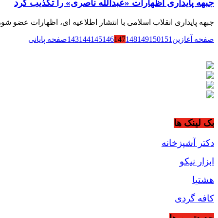
جبهه پایداری اظهارات «عبدالله ناصری» را تکذیب کرد
جبهه پایداری انقلاب اسلامی با انتشار اطلاعیه ای، اظهارات عضو شورای عالی 
صفحه آغازین
151
150
149
148
147
146
145
144
143
صفحه پایانی
بک لینک ها
دکتر آشپزخانه
ابزار نیکو
هشتیا
کافه گردی