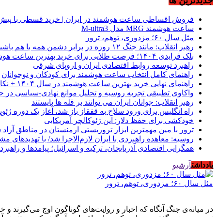
جديدترين ها
فروش اقساطی ساعت هوشمند در ایران | خرید قسطی با پیش‌
ساعت هوشمند MRG مدل M-ultra3
مثل سال ۶۰؛ مزدوری، توهم، ترور
رهبر انقلاب: مانند جنگ ۱۲ روزه در برابر دشمن همه با هم باشید
بلک فرایدی ۱۴۰۴؛ فرصت طلایی برای خرید بهترین ساعت هوشمند از موبیکسور
راهبرد توسعه روابط اقتصادی ایران و اروپای شرقی
راهنمای کامل انتخاب ساعت هوشمند برای کودکان و نوجوانان
راهنمای نهایی خرید بهترین ساعت هوشمند در سال ۱۴۰۴ + نکات کلیدی
واکاوی تطبیقی تجربه روسیه و تحلیل موانع نهادی-سیاسی در ج
رهبر انقلاب: جوانان ایران می توانند بر قله ها بایستند
راه انگلیس برای ورود سلاح به قفقاز باز شد، آغاز یک دوره ژئوپ
خودکشی برای حفظ دلار: این ژئوکالچر آمریکایی
ترور با مین مهمترین ابزار تروریستی ارمنستان در مناطق آزاد
روسیه: معاهده راهبردی با ایران لازم‌الاجرا شد/ با تهدیدهای م
همگرایی اقتصادی آذربایجان، ترکیه و اسرائیل؛ پیامدها و راهبرد
یادداشت
آرشیو
مثل سال ۶۰؛ مزدوری، توهم، ترور
در میانه‌ی جنگ آنگاه که اخبار و روایت‌های گوناگون اوج می‌گیرند 