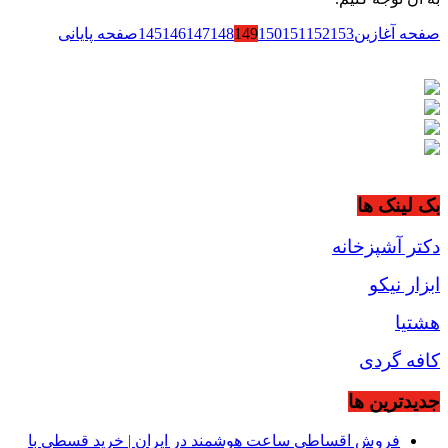
صفحه آغازین
153
152
151
150
149
148
147
146
145
صفحه پایانی
بک لینک ها
دکتر آشپزخانه
ابزار نیکو
هشتیا
کافه گردی
جديدترين ها
فروش اقساطی ساعت هوشمند در ایران | خرید قسطی با