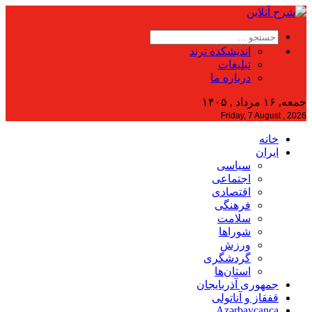
اندیشکده ترند
تبلیغات
درباره ما
جمعه, ۱۶ مرداد , ۱۴۰۵
Friday, 7 August , 2026
خانه
ایران
سیاسی
اجتماعی
اقتصادی
فرهنگی
سلامت
شوراها
ورزش
گردشگری
استان‌ها
جمهوری آذربایجان
قفقاز و آناتولی
Azərbaycanca