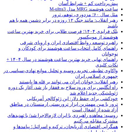
پیش‌پرداخت کم + شرایط آسان
ساعت هوشمند MRG مدل M-ultra3
مثل سال ۶۰؛ مزدوری، توهم، ترور
رهبر انقلاب: مانند جنگ ۱۲ روزه در برابر دشمن همه با هم
باشید
بلک فرایدی ۱۴۰۴؛ فرصت طلایی برای خرید بهترین ساعت
هوشمند از موبیکسور
راهبرد توسعه روابط اقتصادی ایران و اروپای شرقی
راهنمای کامل انتخاب ساعت هوشمند برای کودکان و
نوجوانان
راهنمای نهایی خرید بهترین ساعت هوشمند در سال ۱۴۰۴ +
نکات کلیدی
واکاوی تطبیقی تجربه روسیه و تحلیل موانع نهادی-سیاسی در
جمهوری اسلامی ایران
رهبر انقلاب: جوانان ایران می توانند بر قله ها بایستند
راه انگلیس برای ورود سلاح به قفقاز باز شد، آغاز یک دوره
ژئوپلیتیکی جدید اعلام شد
خودکشی برای حفظ دلار: این ژئوکالچر آمریکایی
ترور با مین مهمترین ابزار تروریستی ارمنستان در مناطق
آزاد شده از اشغال است
روسیه: معاهده راهبردی با ایران لازم‌الاجرا شد/ با تهدیدهای
مشترک مقابله می‌کنیم
همگرایی اقتصادی آذربایجان، ترکیه و اسرائیل؛ پیامدها و