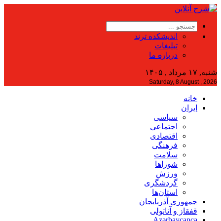
اندیشکده ترند
تبلیغات
درباره ما
شنبه, ۱۷ مرداد , ۱۴۰۵
Saturday, 8 August , 2026
خانه
ایران
سیاسی
اجتماعی
اقتصادی
فرهنگی
سلامت
شوراها
ورزش
گردشگری
استان‌ها
جمهوری آذربایجان
قفقاز و آناتولی
Azərbaycanca