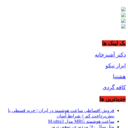
بک لینک ها
دکتر آشپزخانه
ابزار نیکو
هشتیا
کافه گردی
جديدترين ها
فروش اقساطی ساعت هوشمند در ایران | خرید قسطی با
پیش‌پرداخت کم + شرایط آسان
ساعت هوشمند MRG مدل M-ultra3
مثل سال ۶۰؛ مزدوری، توهم، ترور