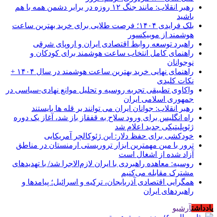
رهبر انقلاب: مانند جنگ ۱۲ روزه در برابر دشمن همه با هم
باشید
بلک فرایدی ۱۴۰۴؛ فرصت طلایی برای خرید بهترین ساعت
هوشمند از موبیکسور
راهبرد توسعه روابط اقتصادی ایران و اروپای شرقی
راهنمای کامل انتخاب ساعت هوشمند برای کودکان و
نوجوانان
راهنمای نهایی خرید بهترین ساعت هوشمند در سال ۱۴۰۴ +
نکات کلیدی
واکاوی تطبیقی تجربه روسیه و تحلیل موانع نهادی-سیاسی در
جمهوری اسلامی ایران
رهبر انقلاب: جوانان ایران می توانند بر قله ها بایستند
راه انگلیس برای ورود سلاح به قفقاز باز شد، آغاز یک دوره
ژئوپلیتیکی جدید اعلام شد
خودکشی برای حفظ دلار: این ژئوکالچر آمریکایی
ترور با مین مهمترین ابزار تروریستی ارمنستان در مناطق
آزاد شده از اشغال است
روسیه: معاهده راهبردی با ایران لازم‌الاجرا شد/ با تهدیدهای
مشترک مقابله می‌کنیم
همگرایی اقتصادی آذربایجان، ترکیه و اسرائیل؛ پیامدها و
راهبردهای ایران
یادداشت
آرشیو