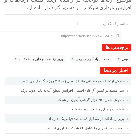
افزایش پایداری شبکه را در دستور کار قرار داده ایم.
به اشتراک بگذارید :
https://sharhonline.ir/?p=15567
برچسب ها
قبض
محمد جواد آذری جهرمی
وزیر ارتباطات و فناوری اطلاعات
اخبار مرتبط
مشکل ارتباطات مخابراتی مناطق سیل زده تا ۳ روز دیگر حل می شود
سیل مجدد در کیمن آق قلا / احتمال افزایش سطح آب به دلیل ذوب برف
خاموش شدن ۳۵۰ هزار گوشی آیفون در شبکه
شفافیت و مبارزه با فساد هزینه دارد
وزیر ارتباطات از تشکیل کمیته ضد فیلترینگ خبر داد
لیست جدید تحریم ها شامل ۷۲ شرکت فناوری نیز شد