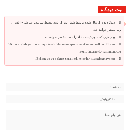
ثبت دیدگاه
دیدگاه های ارسال شده توسط شما، پس از تایید توسط تیم مدیریت شرح آنلاین در
وب منتشر خواهد شد.
پیام هایی که حاوی تهمت یا افترا باشد منتشر نخواهد شد.
Göndərdiyiniz şərhlər onlayn təsvir idarəetmə qrupu tərəfindən təsdiqləndikdən
sonra internetdə yayımlanacaq.
Böhtan və ya böhtan xarakterli mesajlar yayımlanmayacaq.