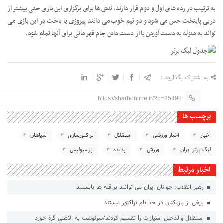
به ترتیب در رده های اول و دوم قرار دارند، تنش ها برای برگزاری این بازی حتی بیشتر از
دربی پایتخت حس می شود و دو تیم خوب می دانند پیروزی یا باخت در این بازی می
تواند به منزله به دست آوردن یا از دست دادن جام قهرمانی برای آنها تمام شود.
به اشتراک بگذارید :
https://sharhonline.ir/?p=25498
برچسب ها
اخبار
اخبار ورزشی
استقلال
تراکتورسازی
سپاهان
لیگ برتر ایران
ورزش
پدیده
پرسپولیس
اخبار مرتبط
رهبر انقلاب: جوانان ایران می توانند بر قله ها بایستند
برخی از بازیکنان در حد نام تراکتور نیستند
استقلال والدحیل امتیازات را تقسیم کردند/سرنوشت به الاهلی گره خورد