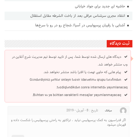
حاشیه ای جدید برای جواد خیابانی
انتقاد مجری سرشناس عراقی بعد از باخت الشرطه مقابل استقلال
آشنایی با رقیبان پرسپولیس در آسیا/ شجاع رو در رو با سرخ‌ها
ثبت دیدگاه
دیدگاه های ارسال شده توسط شما، پس از تایید توسط تیم مدیریت شرح آنلاین در
وب منتشر خواهد شد.
پیام هایی که حاوی تهمت یا افترا باشد منتشر نخواهد شد.
Göndərdiyiniz şərhlər onlayn təsvir idarəetmə qrupu tərəfindən
təsdiqləndikdən sonra internetdə yayımlanacaq.
Böhtan və ya böhtan xarakterli mesajlar yayımlanmayacaq.
تاریخ : 8 - آوریل - 2019
سیامک
اگر فدراسیون به کمک پرسپولیس نیاید ، تراکتور به راحتی پرسپولیس را شکست داده و
قهرمان میشود