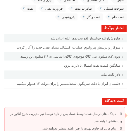
اخبار
اخبار اقتصادی
اقتصادی
بیژن زنگنه
سوخت قسیلی
صادرات نفت
فراورده نفتی
نفت
نفت خام
نفت و گاز
پتروشیمی
اخبار مرتبط
چاووش‌اوغلو خواستار لغو تحریم‌ها علیه ایران شد
سوکار و بریتیش پترولیوم عملیات اکتشاف میدان نفتی جدید را آغاز کردند
دپوی ۸.۳ میلیون تنی کالا/ موجودی کالای اساسی به ۴.۹ میلیون تن رسید
میانگین قیمت نفت امسال بالاتر می‌رود
دلار ثابت ماند
دشمنان ایران با ذلت سرنگون شدند/مسیر را برای دولت ۱۳ هموار میکنیم
ثبت دیدگاه
دیدگاه های ارسال شده توسط شما، پس از تایید توسط تیم مدیریت شرح آنلاین در
وب منتشر خواهد شد.
پیام هایی که حاوی تهمت یا افترا باشد منتشر نخواهد شد.