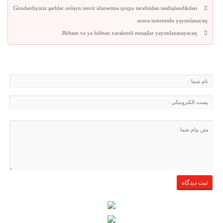
Göndərdiyiniz şərhlər onlayn təsvir idarəetmə qrupu tərəfindən təsdiqləndikdən
sonra internetdə yayımlanacaq.
Böhtan və ya böhtan xarakterli mesajlar yayımlanmayacaq.