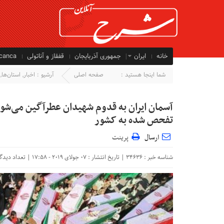
خانه
ایران
جمهوری آذربایجان
قفقاز و آناتولی
ycanca
شما اینجا هستید :
صفحه اصلی
آرشیو :
اخبار
,
استان‌ها
,
تفحص شده به کشور
ارسال
پرینت
شناسه خبر : 34636 | تاریخ انتشار : 07 جولای 2019 - 17:58 | تعداد دیدگاه :