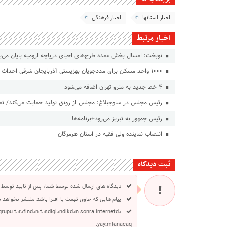
اخبار استانها
اخبار فرهنگی
اخبار مرتبط
نوبخت: امسال بخش عمده طرح‌های احیای دریاچه ارومیه پایان می‌یا
۱۰۰۰ واحد مسکن برای مددجویان بهزیستی آذربایجان شرقی احداث می‌شود
۴ خط جدید به مترو تهران اضافه می‌شود
رئیس مجلس در ساوجبلاغ: مجلس از رونق تولید حمایت می‌کند/ تمام
رئیس جمهور به تبریز می‌رود+برنامه‌ها
انتصاب نماینده ولی فقیه در استان هرمزگان
ثبت دیدگاه
دیدگاه های ارسال شده توسط شما، پس از تایید توسط 
پیام هایی که حاوی تهمت یا افترا باشد منتشر نخواهد 
 qrupu tərəfindən təsdiqləndikdən sonra internetdə
yayımlanacaq.