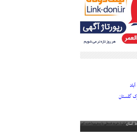
باد
رک گلستان
مند در ایران | خرید قسطی با
ط آسان