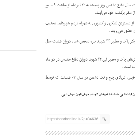
آئین استقبال از پیکر پاک و مطهر ۴۴ شهید تازه تفحص شده دوران هشت سال دفاع مقدس روز پنجشنبه ۲۰ تیرماه از ساعت ۹ صبح
از سفر برگشته خود می‌آیند.
ی از مسئولان لشکری و کشوری به همراه مردم شهرهای مختلف
ن حضور می‌یابند.
یگان تشریفات نیروی انتظامی استان خوزستان برگزاری آئین استقبال از پیکر پاک و مطهر ۴۴ شهید تازه تفحص شده دوران هشت سال
به گفته فرمانده کمیته جستجوی مفقودین ستاد کل نیروهای مسلح، پیکرهای پاک و مطهر این ۴۴ شهید دوران دفاع مقدس در دو ماه
ده است.
این ۴۴ شهید تازه تفحص شده مربوط به عملیات‌های رمضان، محرم، خیبر، کربلای پنج و تک دشمن در سال ۶۷ هستند که توسط
مان آیات الهی هستند/ شهدای گمنام، خوش‌نامان عرش الهی
https://sharhonline.ir/?p=34636