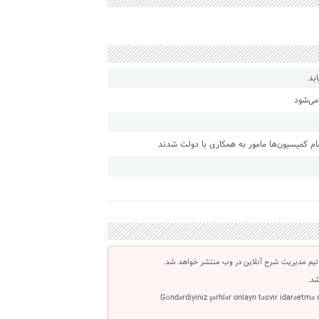
بد
 کمیسیون‌ها ‌مامور به همکاری با دولت شدند
تیم مدیریت شرح آنلاین در وب منتشر خواهد شد.
شد.
Göndərdiyiniz şərhlər onlayn təsvir idarəetmə