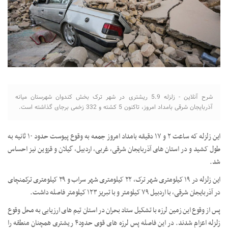
شرح آنلاین - زلزله 5.9 ریشتری در شهر ترک بخش کندوان شهرستان میانه
آذربایجان شرقی بامداد امروز، تاکنون 5 کشته و 332 زخمی برجای گذاشته است.
این زلزله که ساعت ۲ و ۱۷ دقیقه بامداد امروز جمعه به وقوع پیوست حدود ۱۰ ثانیه به
طول کشید و در استان های آذربایجان شرقی، غربی، اردبیل، گیلان و قزوین نیز احساس
شد.
این زلزله در ۱۹ کیلومتری شهر ترک، ۲۲ کیلومتری شهر سراب و ۲۹ کیلومتری ترکمنچای
در آذربایجان شرقی، با اردبیل ۷۹ کیلومتر و با تبریز ۱۲۳ کیلومتر فاصله داشت.
پس از وقوع این زمین لرزه با تشکیل ستاد بحران در استان تیم های ارزیابی به محل وقوع
زلزله اعزام شدند. در این فاصله پس لرزه های قوی حدود۴ ریشتری همچنان منطقه را