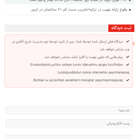
۳۸۶ فوتی کرونا در شبانه روز گذشته/ حال ۵۱۸۵ بیمار وخیم است
وقوع زلزله مهیب در ترکیه/تخریب دست کم ۲۰ ساختمان در ازمیر
ثبت دیدگاه
دیدگاه های ارسال شده توسط شما، پس از تایید توسط تیم مدیریت شرح آنلاین در
وب منتشر خواهد شد.
پیام هایی که حاوی تهمت یا افترا باشد منتشر نخواهد شد.
Göndərdiyiniz şərhlər onlayn təsvir idarəetmə qrupu tərəfindən
təsdiqləndikdən sonra internetdə yayımlanacaq.
Böhtan və ya böhtan xarakterli mesajlar yayımlanmayacaq.