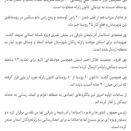
روستاها نسبت به نزدیکی کانون زلزله متفاوت است.
فرماندار سراب هم از تلف شدن ۲۰۰ راس گوسفند و پنج راس دام سنگین در روستاهای
این شهرستان و قطع گاز ۲۵ روستا خبر داد.
پورمحمدی استاندار آذربایجان شرقی در بخش خبری ویژه شبکه استانی سهند گفت:
تمهیدات برای اسکان موقت زلزله زدگان شهرستان میانه اتخاذ و وسائل مورد نیاز به
منطقه ارسال شده است.
وی افزود: جمعیت هلال احمر استان همچنین موادغذایی لازم برای تغذیه ۷۲ ساعته
آسیب دیدگان زلزله را ارسال کرده است.
وی همچنین گفت: تاکنون ۶۰ روستا از ۸۰ روستای کانون زلزله مورد ارزیابی قرار گرفته
که در این میان ۴۰۰ خانه آسیب دیده اند.
از ساعات اولیه امروز نیز بالگردهای امدادی به منطقه اعزام و کمک رسانی به حادثه
دیدگان را آغاز کرده اند.
رئیس جمهور کشورمان هم با استاندار آذربایجان شرقی تماس تلفنی برقرار کرده و
دستور ویژه ای برای بسیج تمام امکانات برای امدادرسانی به زلزله‌زدگان استان صادر
کرده است.