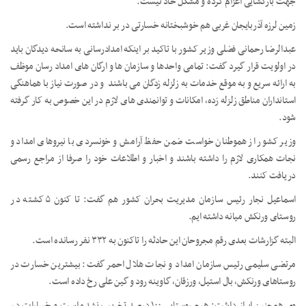
جهت بازگشایی اعزام کرده و مشکل حاد نیست.
زمین لرزه آذربایجان غربی هم خوشبختانه خسارتی در بر نداشته است.
عبدالرضا رحمانی فضلی وزیر کشور با تاکید بر اینکه امدادرسانی به سانحه دیدگان باید
در اولویت قرار گیرد گفت: تمامی واحدها و سازمان ها و ارگان های امداد رسان موظف
به ارائه سریع و به موقع خدمات به زلزله زدگان می باشند و در صورت نیاز با هماهنگی
استانداران مناطق زلزله زده، امکانات و توانمندی های لازم در این خصوص به کار گرفته
شود.
وزیر کشور از هموطنان خواست ضمن حفظ آرامش و خونسردی با نیروهای امداد و
نجات همکاری لازم را داشته باشند و اخبار و اطلاعات خود را صرفا از مراجع رسمی
دریافت کنند.
اسماعیل نجار رئیس سازمان مدیریت بحران کشور هم گفت: تا کنون ۵ کشته در
روستای ورنکش میانه داشته ایم.
البته گزارشات بعدی رقم مجروحان این حادثه را تاکنون به ۳۳۲ نفر رسانده است.
مرتضی سلیمی رئیس سازمان امداد و نجات هلال احمر گفت: بیشترین خسارت در
روستاهای ورنکش، بال استیل، ورزقان، گاوینه رود و گین علی رخ داده است.
وی همچنین ابراز داشت: هیچ روستایی ۱۰۰ درصد تخریب نشده است و خسارات در