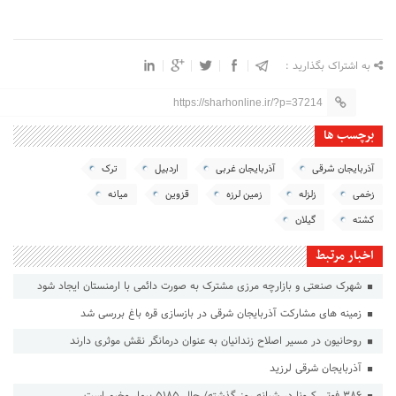
به اشتراک بگذارید :
https://sharhonline.ir/?p=37214
برچسب ها
آذربایجان شرقی
آذربایجان غربی
اردبیل
ترک
زخمی
زلزله
زمین لرزه
قزوین
میانه
کشته
گیلان
اخبار مرتبط
شهرک صنعتی و بازارچه مرزی مشترک به صورت دائمی با ارمنستان ایجاد شود
زمینه های مشارکت آذربایجان شرقی در بازسازی قره باغ بررسی شد
روحانیون در مسیر اصلاح زندانیان به عنوان درمانگر نقش موثری دارند
آذربایجان شرقی لرزید