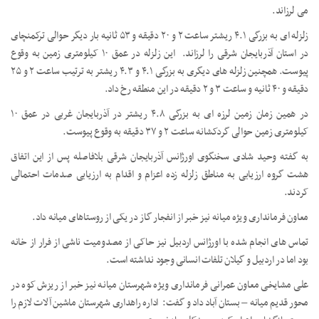
می لرزاند.
زلزله ای به بزرگی ۴.۱ ریشتر ساعت ۲ و ۲۰ دقیقه و ۵۳ ثانیه بار دیگر حوالی ترکمنچای
در استان آذربایجان شرقی را لرزاند. این زلزله در عمق ۱۰ کیلومتری زمین به وقوع
پیوست. همچنین زلزله های دیگری به بزرگی ۴.۱ و ۴.۳ ریشتر به ترتیب ساعت ۲ و ۲۵
دقیقه و ۴۰ ثانیه و ساعت ۳ و ۲ دقیقه در این منطقه رخ داد.
در همین زمان زمین لرزه ای به بزرگی ۴.۸ ریشتر در آذربایجان غربی در عمق ۱۰
کیلومتری زمین حوالی گردکشانه ساعت ۲ و ۳۷ دقیقه به وقوع پیوست.
به گفته وحید شادی سخنگوی اورژانس آذربایجان شرقی بلافاصله پس از این اتفاق
هشت گروه ارزیابی به مناطق زلزله زده اعزام و اقدام به ارزیابی صدمات احتمالی
کردند.
معاون فرمانداری ویژه میانه نیز خبر از انفجار گاز در یکی از روستاهای میانه داد.
تماس های انجام شده با اورژانس اردبیل نیز حاکی از مصدومیت ناشی از فرار از خانه
بود اما در اردبیل و گیلان تلفات انسانی وجود نداشته است.
علی مشایخی معاون عمرانی فرمانداری ویژه شهرستان میانه نیز خبر از ریزش کوه در
محور قدیم میانه – بستان آباد داد و گفت: اداره راهداری شهرستان ماشین آلات لازم را