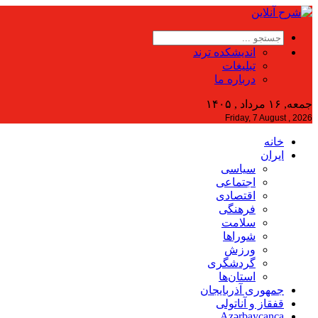
اندیشکده ترند
تبلیغات
درباره ما
جمعه, ۱۶ مرداد , ۱۴۰۵
Friday, 7 August , 2026
خانه
ایران
سیاسی
اجتماعی
اقتصادی
فرهنگی
سلامت
شوراها
ورزش
گردشگری
استان‌ها
جمهوری آذربایجان
قفقاز و آناتولی
Azərbaycanca