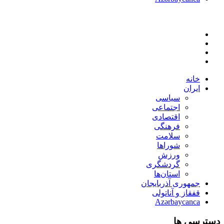
خانه
ایران
سیاسی
اجتماعی
اقتصادی
فرهنگی
سلامت
شوراها
ورزش
گردشگری
استان‌ها
جمهوری آذربایجان
قفقاز و آناتولی
Azərbaycanca
دسترسی ها