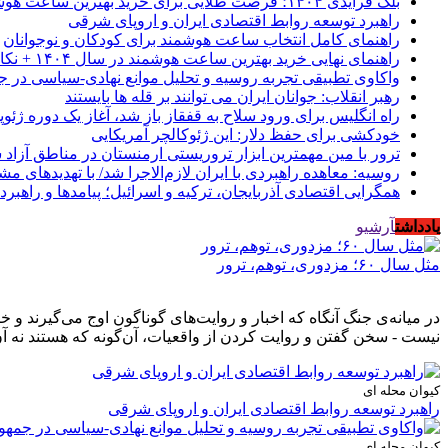
بلک فرایدی ۱۴۰۴؛ فرصت طلایی برای خرید بهترین ساعت هوشمند از موبیکسور
راهبرد توسعه روابط اقتصادی ایران و اروپای شرقی
راهنمای کامل انتخاب ساعت هوشمند برای کودکان و نوجوانان
راهنمای نهایی خرید بهترین ساعت هوشمند در سال ۱۴۰۴ + نکات کلیدی
واکاوی تطبیقی تجربه روسیه و تحلیل موانع نهادی-سیاسی در ج
رهبر انقلاب: جوانان ایران می توانند بر قله ها بایستند
راه انگلیس برای ورود سلاح به قفقاز باز شد، آغاز یک دوره ژئوپ
خودکشی برای حفظ دلار: این ژئوکالچر آمریکایی
ترور با مین مهمترین ابزار تروریستی ارمنستان در مناطق آزاد
روسیه: معاهده راهبردی با ایران لازم‌الاجرا شد/ با تهدیدهای م
همگرایی اقتصادی آذربایجان، ترکیه و اسرائیل؛ پیامدها و راهبرد
یادداشت
آرشیو
مثل سال ۶۰؛ مزدوری، توهم، ترور
در میانه‌ی جنگ آنگاه که اخبار و روایت‌های گوناگون اوج می‌گیرند 
نیست - سخن گفتن و روایت کردن از واقعیات، آن‌گونه که هستند نه آن
کیوان محله ای
راهبرد توسعه روابط اقتصادی ایران و اروپای شرقی
کیوان محله ای