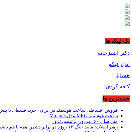
بک لینک ها
دکتر آشپزخانه
ابزار نیکو
هشتیا
کافه گردی
جديدترين ها
فروش اقساطی ساعت هوشمند در ایران | خرید قسطی با پیش‌
ساعت هوشمند MRG مدل M-ultra3
مثل سال ۶۰؛ مزدوری، توهم، ترور
رهبر انقلاب: مانند جنگ ۱۲ روزه در برابر دشمن همه با هم باشید