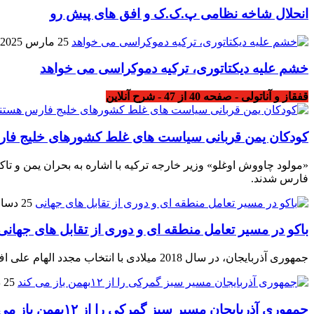
انحلال شاخه نظامی پ.ک.ک و افق های پیش رو
25 مارس 2025
خشم علیه دیکتاتوری، ترکیه دموکراسی می خواهد
قفقاز و آناتولی - صفحه 40 از 47 - شرح آنلاین
کودکان یمن قربانی سیاست های غلط کشورهای خلیج فا
«مولود چاووش اوغلو» وزیر خارجه ترکیه با اشاره به بحران یمن و 
فارس شدند.
25 دسامبر 2018
باکو در مسیر تعامل منطقه ای و دوری از تقابل های جهانی
جمهوری آذربایجان، در سال 2018 میلادی با انتخاب مجدد الهام علی اف به ریاست جمهوری ، سیاست همکاری با همسایگان منطقه ای و دوری از تقابل های جهانی را ادامه داد .
25 دسامبر 2018
جمهوری آذربایجان مسیر سبز گمرکی را از ۱۲بهمن باز می کند