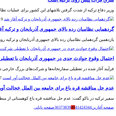
وزیر دفاع ترکیه از شدت گرفتن تلاش‎های این کشور برای عملیات نظامی در منبج و شرق رود فرات خبر داد.
19 دسامبر 
گردهمایی نظامیان رده بالای جمهوری آذربایجان و ترکیه آغ
یازدهمین گردهمایی نظامیان رده بالای جمهوری آذربایجان و ترکیه رو
احتمال وقوع حوادث جدی در جمهوری آذربایجان با تعطی
فرآیند آغاز شده در تعطیلی سفارتخانه‌ها و شرکت‌های بزرگ خارجی 
17 دسا
عدم حل مناقشه قره باغ برای جامعه بین الملل خجالت آو
سفیر ترکیه در باکو گفت: عدم حل مناقشه قره باغ کوهستانی از منظ
صفحه آغازین
44
43
42
41
40
39
38
37
36
صفحه پایانی