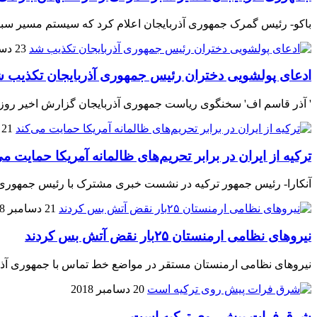
باکو- رئیس گمرک جمهوری آذربایجان اعلام کرد که سیستم مسیر سبز گمرکی از اول فوریه (12 بهمن ماه) برای
23 دسامبر 2018
ادعای پولشویی دختران رئیس جمهوری آذربایجان تکذیب 
' آذر قاسم اف' سخنگوی ریاست جمهوری آذربایجان گزارش اخیر روزنام
21 دسامبر 2018
ترکیه از ایران در برابر تحریم‌های ظالمانه آمریکا حمایت می
آنکارا- رئیس جمهور ترکیه در نشست خبری مشترک با رئیس جمهوری ایران
21 دسامبر 2018
نیروهای نظامی ارمنستان ۲۵بار نقض آتش بس کردند
نیروهای نظامی ارمنستان مستقر در مواضع خط تماس با جمهوری آذربایجان 25 بار نقض آتش 
20 دسامبر 2018
شرق فرات پیش روی ترکیه است