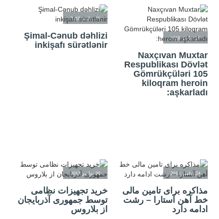
26 نوامبر 2018
Şimal-Cənub dəhlizi
26 نوامبر 2018
inkişafı sürətlənir
Naxçıvan Muxtar
Respublikası Dövlət
Gömrükçüləri 105
kiloqram heroin
aşkarladı:
24 نوامبر 2018
20 نوامبر 2018
مذاکره برای تامین مالی
خرید تجهیزات نظامی
خط آهن آستارا – رشت
توسط جمهوری آذربایجان
ادامه دارد
از بلاروس