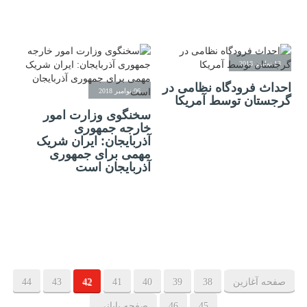
13 نوامبر 2018
احداث فرودگاه نظامی در
06 نوامبر 2018
گرجستان توسط آمریکا
سخنگوی وزارت امور
خارجه جمهوری
آذربایجان: ایران شریک
مهمی برای جمهوری
آذربایجان است
صفحه آغازین
38
39
40
41
42
43
44
45
46
صفحه پایانی